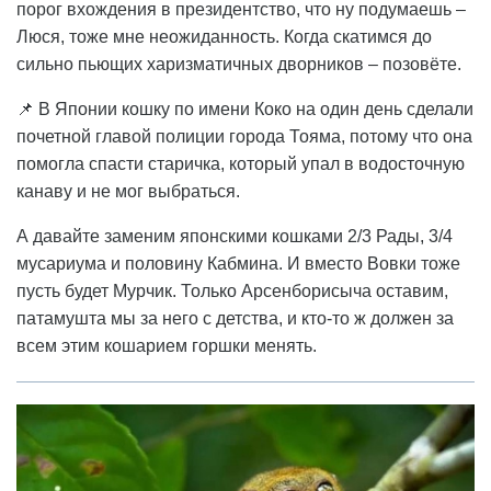
порог вхождения в президентство, что ну подумаешь –
Люся, тоже мне неожиданность. Когда скатимся до
сильно пьющих харизматичных дворников – позовёте.
📌 В Японии кошку по имени Коко на один день сделали
почетной главой полиции города Тояма, потому что она
помогла спасти старичка, который упал в водосточную
канаву и не мог выбраться.
А давайте заменим японскими кошками 2/3 Рады, 3/4
мусариума и половину Кабмина. И вместо Вовки тоже
пусть будет Мурчик. Только Арсенборисыча оставим,
патамушта мы за него с детства, и кто-то ж должен за
всем этим кошарием горшки менять.