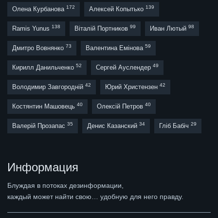
172
139
Олена Курбанова
Алексей Копытько
138
99
98
Ramis Yunus
Віталій Портников
Иван Лютый
73
59
Дмитро Вовнянко
Валентина Емінова
52
49
Кирилл Данильченко
Сергей Ауслендер
42
42
Володимир Завгородній
Юрий Христензен
40
40
Костянтин Машовець
Олексій Петров
35
34
29
Валерій Прозапас
Денис Казанский
Гліб Бабіч
Информация
Блуждая в потоках дезинформации,
каждый может найти свою… удобную для него правду.