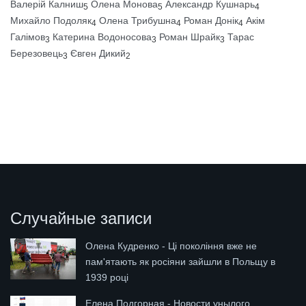
Валерій Калниш
Олена Монова
Александр Кушнарь
5
5
4
Михайло Подоляк
Олена Трибушна
Роман Донік
Акім
4
4
4
Галімов
Катерина Водоносова
Роман Шрайк
Тарас
3
3
3
Березовець
Євген Дикий
3
2
Случайные записи
Олена Кудренко - Ці покоління вже не
пам'ятають як росіяни зайшли в Польщу в
1939 році
Елена Подгорная - Новости унылого