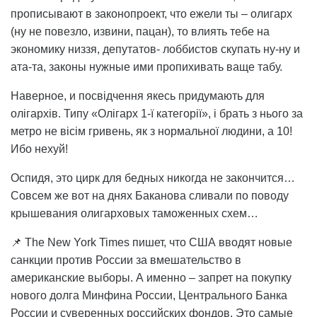
прописывают в законопроект, что ежели ты – олигарх
(ну не повезло, извини, пацан), то влиять тебе на
экономику низзя, депутатов- лоббистов скупать ну-ну и
ата-та, законы нужные ими пропихивать ваще табу.
Наверное, и посвідчення якесь придумають для
олігархів. Типу «Олігарх 1-ї категорії», і брать з нього за
метро не вісім гривень, як з нормальної людини, а 10!
Ибо нехуй!
Оспидя, это цирк для бедных никогда не закончится…
Совсем же вот на днях Баканова сливали по поводу
крышевания олигарховых таможенных схем…
📌 The New York Times пишет, что США вводят новые
санкции против России за вмешательство в
американские выборы. А именно – запрет на покупку
нового долга Минфина России, Центрального Банка
России и суверенных российских фондов. Это самые