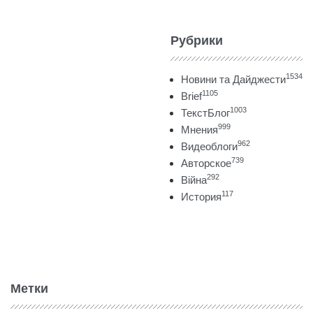
Рубрики
1534
Новини та Дайджести
1105
Brief
1003
ТекстБлог
999
Мнения
962
Видеоблоги
739
Авторское
292
Війна
117
История
Метки