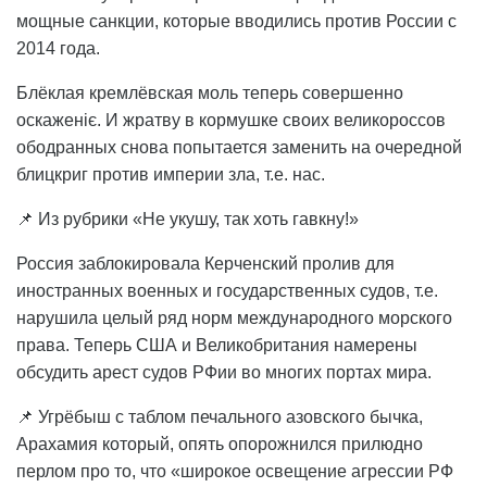
мощные санкции, которые вводились против России с
2014 года.
Блёклая кремлёвская моль теперь совершенно
оскаженіє. И жратву в кормушке своих великороссов
ободранных снова попытается заменить на очередной
блицкриг против империи зла, т.е. нас.
📌 Из рубрики «Не укушу, так хоть гавкну!»
Россия заблокировала Керченский пролив для
иностранных военных и государственных судов, т.е.
нарушила целый ряд норм международного морского
права. Теперь США и Великобритания намерены
обсудить арест судов РФии во многих портах мира.
📌 Угрёбыш с таблом печального азовского бычка,
Арахамия который, опять опорожнился прилюдно
перлом про то, что «широкое освещение агрессии РФ