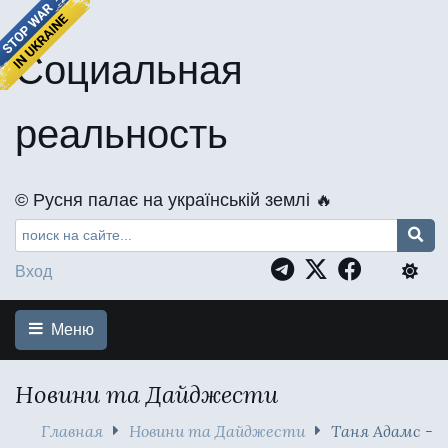
Социальная
реальность
©️ Русня палає на українській землі 🔥
Вход
Меню
Новини та Дайджести
Главная
Новини та Дайджести
Таня Адамс -