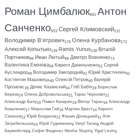
Роман Цимбалюк
Антон
681
Санченко
Сергей Климовский
653
211
Володимир В’ятрович
Олена Курбанова
176
172
Алексей Копытько
Ramis Yunus
Віталій
139
138
Портников
Иван Лютый
Дмитро Вовнянко
99
98
73
Валентина Емінова
Кирилл Данильченко
Сергей
59
52
Ауслендер
Володимир Завгородній
Юрий Христензен
49
42
42
Костянтин Машовець
Олексій Петров
Валерій
40
40
Прозапас
Денис Казанский
Гліб Бабіч
Борислав
35
34
29
Береза
Олена Добровольська
Тарас Чорновіл
24
21
21
Александр Балу
Павел Казарин
Віктор Таран
Александр
20
19
18
Коваленко
Мирослав Гай
Мартин Брест
Кирилл
17
16
14
Сазонов
Юрій Богданов
Фашик Донецький
Агія
12
12
11
Загребельська
Юрій Гудименко
Vasyl Taras
Андрій
10
9
8
Баумейстер
Софія Федина
Alesha Stupin
Yigal Levin
8
7
5
5