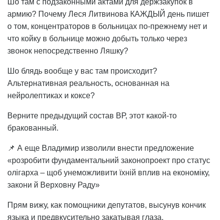
Шо там с подзаконными актами для держзакупок в
армию? Почему Леся Литвинова КАЖДЫЙ день пишет
о том, концентраторов в больницах по-прежнему нет и
что койку в больнице можно добыть только через
звонок непосредственно Ляшку?
Шо блядь вообще у вас там происходит?
Альтернативная реальность, основанная на
нейролептиках и коксе?
Верните предыдущий состав ВР, этот какой-то
бракованный.
📌 А еще Владимир изволили внести предложение
«розробити фундаментальний законопроект про статус
олігарха – щоб унеможливити їхній вплив на економіку,
закони й Верховну Раду»
Прям вижу, как помощники депутатов, высунув кончик
языка и предвкусительно закатывая глаза,