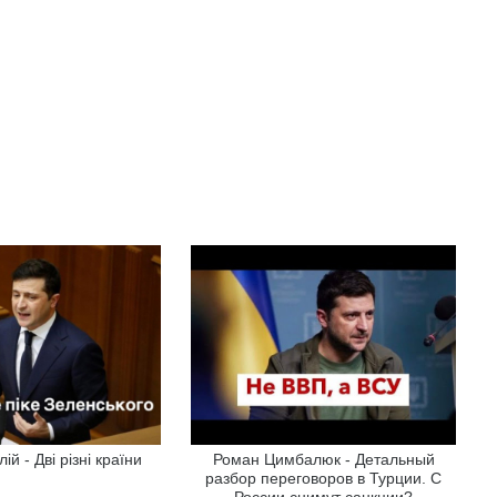
й - Дві різні країни
Роман Цимбалюк - Детальный
разбор переговоров в Турции. С
России снимут санкции?