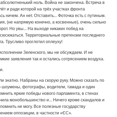
, абсолютненький ноль. Война не закончена. Встреча в
ёт и ради которой на трёх участках фронта
ь ничем. Ан нет. Отставить... Фоточка есть с путиным.
ия, (не напрямую конечно, а косвенные), очень сильно
рот. Но увы... На выходе никаких побед на
 сюсюкаться. Территориальные претензии последнего
та. Трусливо проглотил оплеуху!
 исполнении Зеленского, мы не обсуждаем. И не
ромкие заявления так и остались сотрясением воздуха.
и.
и знатно. Набраны на скорую руку. Можно сказать по
 шоумены, фотографы, водители, тамада и один
помнить яркие победы нового парламента, в стенах
чила монобольшинство и... Ничего кроме скандалов и
помнить не могу. Все полезные государству
лением оппозиции, в частности «ЄС».