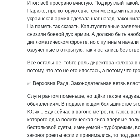
Итог: всё просрано вчистую. Под круглый такой
Париже, про которую свистели месяцами напрол
украинская армия сделала шаг назад, закончилас
На память так сказать. Капитулятивные заявлен
снизили боевой дух армии. А должно быть наобо
дипломатическом фронте, но с путиным начали
озвученные в открытую, так и остались без отве
Всё остальное, тобто роль директора колхоза в
потому, что это не его ипостась, а потому что г
✅ Верховна Рада. Законодательная ветвь власт
Слуги рангом поменьше, но щёки так же надувал
объявлениям. В подавляющем большинстве это
Юзик... Еду сейчас в вагоне метро, пытаюсь вс
которого одна политическая сила впервые полу
бестолковой суеты, именуемой - турборежим, вс
законопроекты если и принимались, то под дав