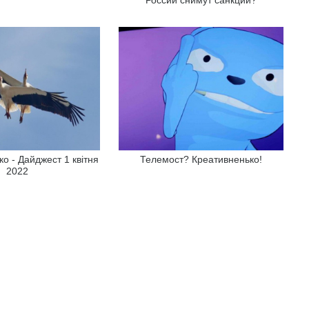
о - Дайджест 1 квітня
Телемост? Креативненько!
2022