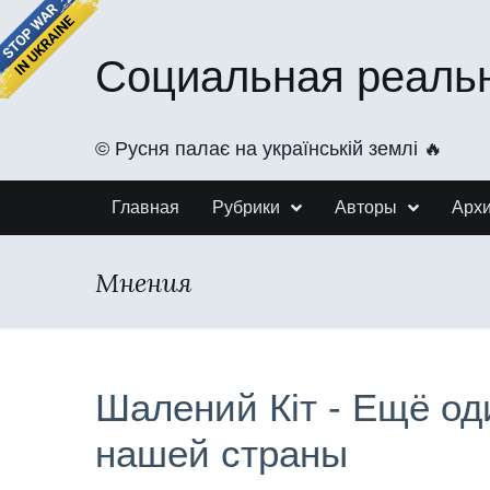
Социальная реаль
©️ Русня палає на українській землі 🔥
Главная
Рубрики
Авторы
Арх
Мнения
Шалений Кіт - Ещё од
нашей страны