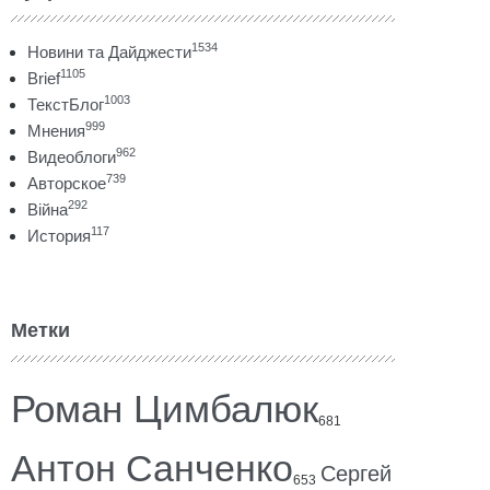
1534
Новини та Дайджести
1105
Brief
1003
ТекстБлог
999
Мнения
962
Видеоблоги
739
Авторское
292
Війна
117
История
Метки
Роман Цимбалюк
681
Антон Санченко
Сергей
653