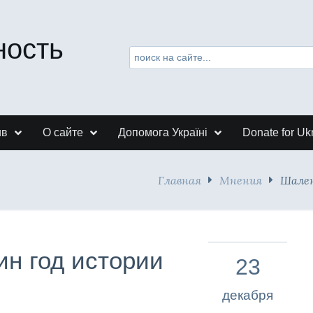
ность
ив
О сайте
Допомога Україні
Donate for Uk
Главная
Мнения
Шален
ин год истории
23
декабря