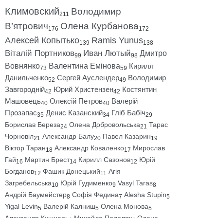
Климовский
Володимир
211
В’ятрович
Олена Курбанова
176
172
Алексей Копытько
Ramis Yunus
139
138
Віталій Портников
Иван Лютый
Дмитро
99
98
Вовнянко
Валентина Емінова
Кирилл
73
59
Данильченко
Сергей Ауслендер
Володимир
52
49
Завгородній
Юрий Христензен
Костянтин
42
42
Машовець
Олексій Петров
Валерій
40
40
Прозапас
Денис Казанский
Гліб Бабіч
35
34
29
Борислав Береза
Олена Добровольська
Тарас
24
21
Чорновіл
Александр Балу
Павел Казарин
21
20
19
Віктор Таран
Александр Коваленко
Мирослав
18
17
Гай
Мартин Брест
Кирилл Сазонов
Юрій
16
14
12
Богданов
Фашик Донецький
Агія
12
11
Загребельська
Юрій Гудименко
Vasyl Taras
10
9
8
Андрій Баумейстер
Софія Федина
Alesha Stupin
8
7
5
Yigal Levin
Валерій Калниш
Олена Монова
5
5
5
Александр Кушнарь
Михайло Подоляк
Олена