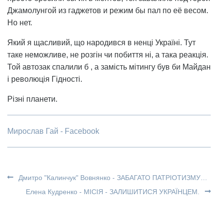
Джамолунгой из гаджетов и режим бы пал по её весом.
Но нет.
Який я щасливий, що народився в ненці Україні. Тут
таке неможливе, не розгін чи побиття ні, а така реакція.
Той автозак спалили б , а замість мітингу був би Майдан
і революція Гідності.
Різні планети.
Мирослав Гай - Facebook
Дмитро "Калинчук" Вовнянко - ЗАБАГАТО ПАТРІОТИЗМУ…
Елена Кудренко - МІСІЯ - ЗАЛИШИТИСЯ УКРАЇНЦЕМ.