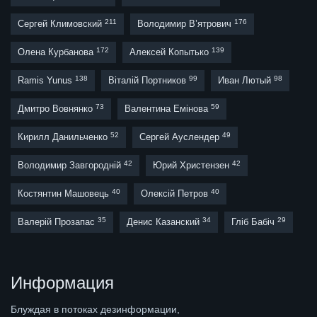
211
176
Сергей Климовский
Володимир В’ятрович
172
139
Олена Курбанова
Алексей Копытько
138
99
98
Ramis Yunus
Віталій Портников
Иван Лютый
73
59
Дмитро Вовнянко
Валентина Емінова
52
49
Кирилл Данильченко
Сергей Ауслендер
42
42
Володимир Завгородній
Юрий Христензен
40
40
Костянтин Машовець
Олексій Петров
35
34
29
Валерій Прозапас
Денис Казанский
Гліб Бабіч
Информация
Блуждая в потоках дезинформации,