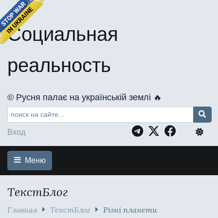
Социальная
реальность
©️ Русня палає на українській землі 🔥
Вход
Меню
ТекстБлог
Главная
ТекстБлог
Різні планети