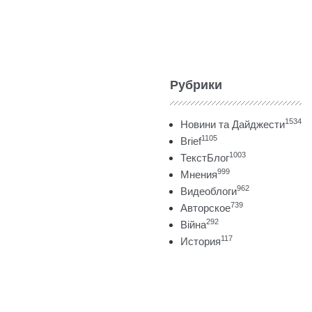
Рубрики
1534
Новини та Дайджести
1105
Brief
1003
ТекстБлог
999
Мнения
962
Видеоблоги
739
Авторское
292
Війна
117
История