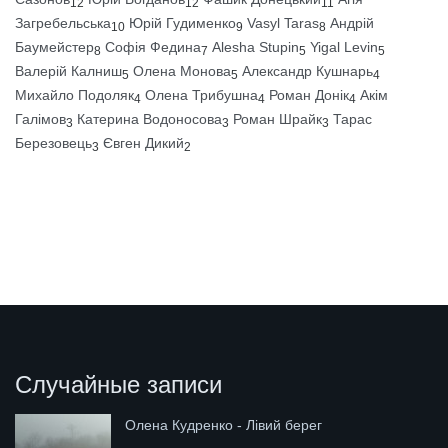
12
12
11
Загребельська
Юрій Гудименко
Vasyl Taras
Андрій
10
9
8
Баумейстер
Софія Федина
Alesha Stupin
Yigal Levin
8
7
5
5
Валерій Калниш
Олена Монова
Александр Кушнарь
5
5
4
Михайло Подоляк
Олена Трибушна
Роман Донік
Акім
4
4
4
Галімов
Катерина Водоносова
Роман Шрайк
Тарас
3
3
3
Березовець
Євген Дикий
3
2
Случайные записи
Олена Кудренко - Лівий берег