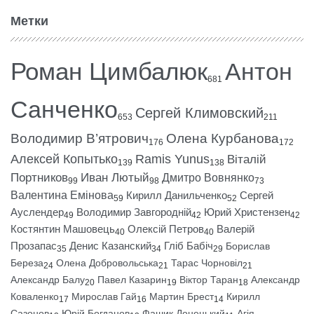
Метки
Роман Цимбалюк
Антон
681
Санченко
Сергей Климовский
653
211
Володимир В’ятрович
Олена Курбанова
176
172
Алексей Копытько
Ramis Yunus
Віталій
139
138
Портников
Иван Лютый
Дмитро Вовнянко
99
98
73
Валентина Емінова
Кирилл Данильченко
Сергей
59
52
Ауслендер
Володимир Завгородній
Юрий Христензен
49
42
42
Костянтин Машовець
Олексій Петров
Валерій
40
40
Прозапас
Денис Казанский
Гліб Бабіч
Борислав
35
34
29
Береза
Олена Добровольська
Тарас Чорновіл
24
21
21
Александр Балу
Павел Казарин
Віктор Таран
Александр
20
19
18
Коваленко
Мирослав Гай
Мартин Брест
Кирилл
17
16
14
Сазонов
Юрій Богданов
Фашик Донецький
Агія