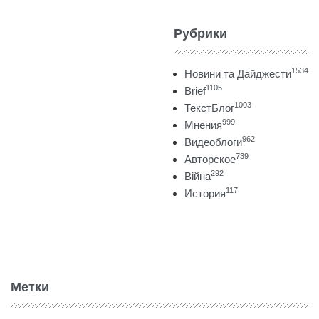
Рубрики
1534
Новини та Дайджести
1105
Brief
1003
ТекстБлог
999
Мнения
962
Видеоблоги
739
Авторское
292
Війна
117
История
Метки