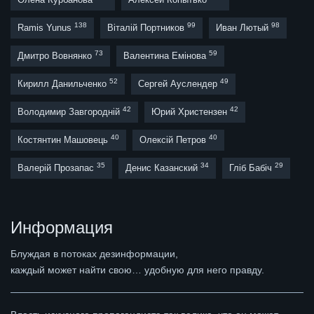
138
99
98
Ramis Yunus
Віталій Портников
Иван Лютый
73
59
Дмитро Вовнянко
Валентина Емінова
52
49
Кирилл Данильченко
Сергей Ауслендер
42
42
Володимир Завгородній
Юрий Христензен
40
40
Костянтин Машовець
Олексій Петров
35
34
29
Валерій Прозапас
Денис Казанский
Гліб Бабіч
Информация
Блуждая в потоках дезинформации,
каждый может найти свою… удобную для него правду.