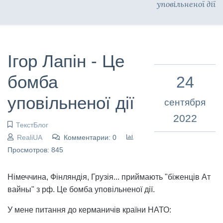
уповільненої дії
Ігор Лапін - Це
бомба
24
уповільненої дії
сентября
2022
ТекстБлог
RealiUA
Комментарии: 0
Просмотров: 845
Німеччина, Фінляндія, Грузія... приймають "біженців Ат
вайны" з рф. Це бомба уповільненої дії.
У мене питання до керманичів країни НАТО: