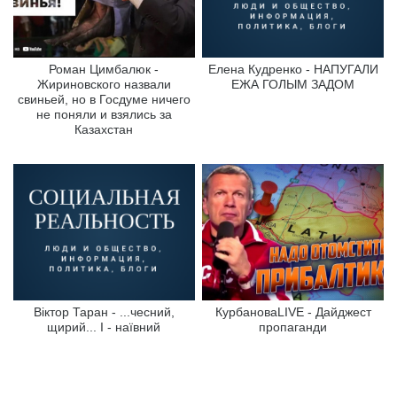
Роман Цимбалюк -
Елена Кудренко - НАПУГАЛИ
Жириновского назвали
ЕЖА ГОЛЫМ ЗАДОМ
свиньей, но в Госдуме ничего
не поняли и взялись за
Казахстан
Віктор Таран - ...чесний,
КурбановаLIVE - Дайджест
щирий... І - наївний
пропаганди