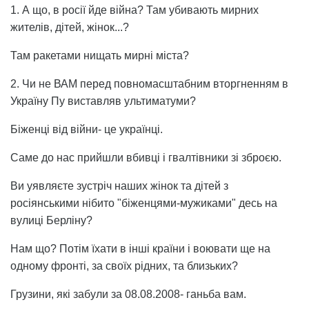
1. А що, в росії йде війна? Там убивають мирних
жителів, дітей, жінок...?
Там ракетами нищать мирні міста?
2. Чи не ВАМ перед повномасштабним вторгненням в
Україну Пу виставляв ультиматуми?
Біженці від війни- це українці.
Саме до нас прийшли вбивці і гвалтівники зі зброєю.
Ви уявляєте зустріч наших жінок та дітей з
росіянськими нібито "біженцями-мужиками" десь на
вулиці Берліну?
Нам що? Потім їхати в інші країни і воювати ще на
одному фронті, за своїх рідних, та близьких?
Грузини, які забули за 08.08.2008- ганьба вам.