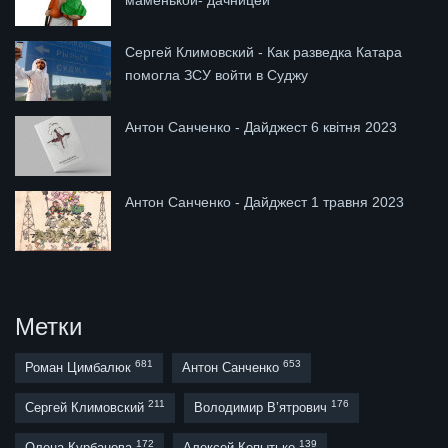
маменькой- дачницей
Сергей Климовский - Как разведка Катара
помогла ЗСУ войти в Суджу
Антон Санченко - Дайджест 6 квітня 2023
Антон Санченко - Дайджест 1 травня 2023
Метки
681
653
Роман Цимбалюк
Антон Санченко
211
176
Сергей Климовский
Володимир В’ятрович
172
139
Олена Курбанова
Алексей Копытько