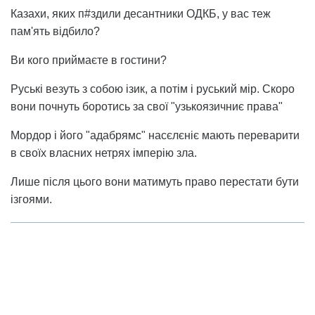
Казахи, яких п#здили десантники ОДКБ, у вас теж
пам'ять відбило?
Ви кого приймаєте в гостини?
Руські везуть з собою ізик, а потім і руський мір. Скоро
вони почнуть боротись за свої "узькоязичниє права"
Мордор і його "адабрямс" насєлєніє мають переварити
в своїх власних нетрях імперію зла.
Лише після цього вони матимуть право перестати бути
ізгоями.