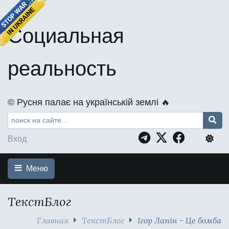
Социальная
реальность
©️ Русня палає на українській землі 🔥
Вход
Меню
ТекстБлог
Главная
ТекстБлог
Ігор Лапін - Це бомба