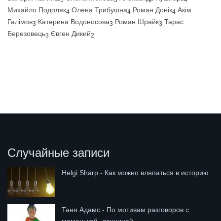
Михайло Подоляк
Олена Трибушна
Роман Донік
Акім
4
4
4
Галімов
Катерина Водоносова
Роман Шрайк
Тарас
3
3
3
Березовець
Євген Дикий
3
2
Случайные записи
Helgi Sharp - Как можно вляпаться в историю
Таня Адамс - По мотивам разговоров с