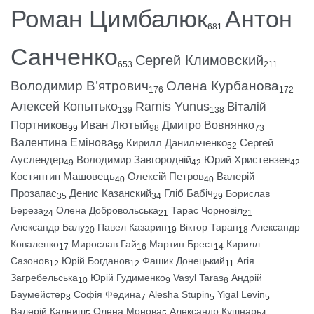
Роман Цимбалюк
Антон
681
Санченко
Сергей Климовский
653
211
Володимир В’ятрович
Олена Курбанова
176
172
Алексей Копытько
Ramis Yunus
Віталій
139
138
Портников
Иван Лютый
Дмитро Вовнянко
99
98
73
Валентина Емінова
Кирилл Данильченко
Сергей
59
52
Ауслендер
Володимир Завгородній
Юрий Христензен
49
42
42
Костянтин Машовець
Олексій Петров
Валерій
40
40
Прозапас
Денис Казанский
Гліб Бабіч
Борислав
35
34
29
Береза
Олена Добровольська
Тарас Чорновіл
24
21
21
Александр Балу
Павел Казарин
Віктор Таран
Александр
20
19
18
Коваленко
Мирослав Гай
Мартин Брест
Кирилл
17
16
14
Сазонов
Юрій Богданов
Фашик Донецький
Агія
12
12
11
Загребельська
Юрій Гудименко
Vasyl Taras
Андрій
10
9
8
Баумейстер
Софія Федина
Alesha Stupin
Yigal Levin
8
7
5
5
Валерій Калниш
Олена Монова
Александр Кушнарь
5
5
4