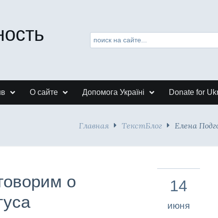
ность
ив
О сайте
Допомога Україні
Donate for Uk
Главная
ТекстБлог
Елена Подг
говорим о
14
гуса
июня