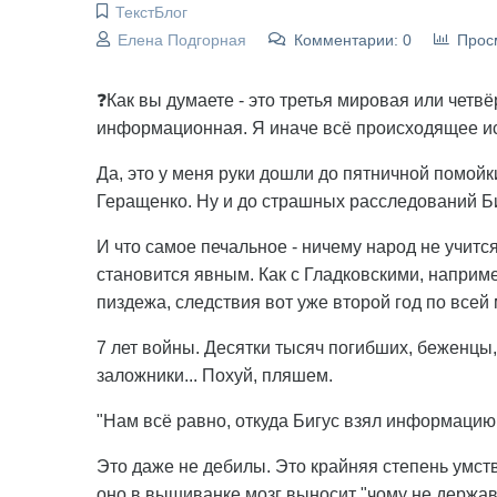
ТекстБлог
Елена Подгорная
Комментарии: 0
Прос
❓Как вы думаете - это третья мировая или четвё
информационная. Я иначе всё происходящее ис
Да, это у меня руки дошли до пятничной помойк
Геращенко. Ну и до страшных расследований Би
И что самое печальное - ничему народ не учится
становится явным. Как с Гладковскими, наприм
пиздежа, следствия вот уже второй год по всей 
7 лет войны. Десятки тысяч погибших, беженцы
заложники... Похуй, пляшем.
"Нам всё равно, откуда Бигус взял информацию. 
Это даже не дебилы. Это крайняя степень умст
оно в вышиванке мозг выносит "чому не держав