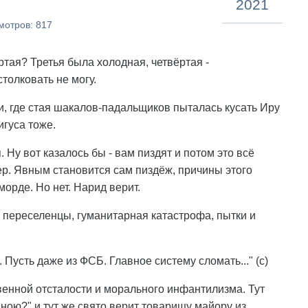
2021
мотров: 817
ртая? Третья была холодная, четвёртая -
толковать не могу.
и, где стая шакалов-падальщиков пыталась кусать Иру
гуса тоже.
. Ну вот казалось бы - вам пиздят и потом это всё
ер. Явным становится сам пиздёж, причины этого
морде. Но нет. Нарид верит.
, переселенцы, гуманитарная катастрофа, пытки и
Пусть даже из ФСБ. Главное систему сломать..." (с)
венной отсталости и морального инфантилизма. Тут
ною?" и тут же свято верит товарищу майору из