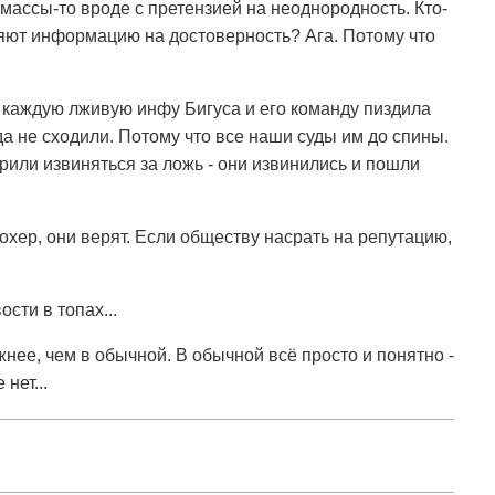
массы-то вроде с претензией на неоднородность. Кто-
ряют информацию на достоверность? Ага. Потому что
а каждую лживую инфу Бигуса и его команду пиздила
да не сходили. Потому что все наши суды им до спины.
орили извиняться за ложь - они извинились и пошли
похер, они верят. Если обществу насрать на репутацию,
сти в топах...
ее, чем в обычной. В обычной всё просто и понятно -
нет...