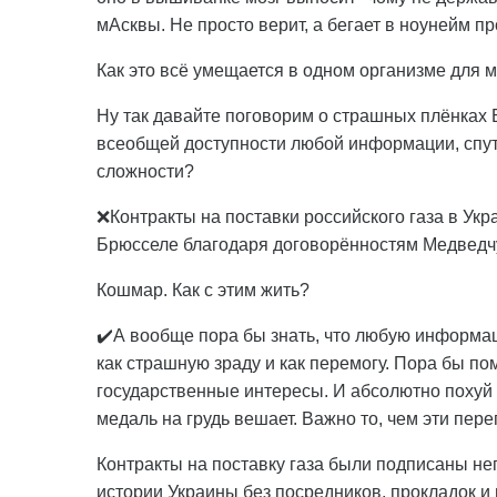
мАсквы. Не просто верит, а бегает в ноунейм п
Как это всё умещается в одном организме для м
Ну так давайте поговорим о страшных плёнках Б
всеобщей доступности любой информации, спу
сложности?
❌Контракты на поставки российского газа в Ук
Брюсселе благодаря договорённостям Медведчу
Кошмар. Как с этим жить?
✔️А вообще пора бы знать, что любую информа
как страшную зраду и как перемогу. Пора бы помн
государственные интересы. И абсолютно похуй к
медаль на грудь вешает. Важно то, чем эти пере
Контракты на поставку газа были подписаны н
истории Украины без посредников, прокладок и 