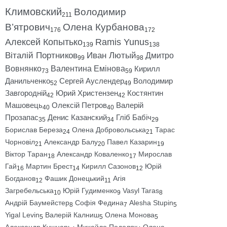
Климовский
Володимир
211
В’ятрович
Олена Курбанова
176
172
Алексей Копытько
Ramis Yunus
139
138
Віталій Портников
Иван Лютый
Дмитро
99
98
Вовнянко
Валентина Емінова
Кирилл
73
59
Данильченко
Сергей Ауслендер
Володимир
52
49
Завгородній
Юрий Христензен
Костянтин
42
42
Машовець
Олексій Петров
Валерій
40
40
Прозапас
Денис Казанский
Гліб Бабіч
35
34
29
Борислав Береза
Олена Добровольська
Тарас
24
21
Чорновіл
Александр Балу
Павел Казарин
21
20
19
Віктор Таран
Александр Коваленко
Мирослав
18
17
Гай
Мартин Брест
Кирилл Сазонов
Юрій
16
14
12
Богданов
Фашик Донецький
Агія
12
11
Загребельська
Юрій Гудименко
Vasyl Taras
10
9
8
Андрій Баумейстер
Софія Федина
Alesha Stupin
8
7
5
Yigal Levin
Валерій Калниш
Олена Монова
5
5
5
Александр Кушнарь
Михайло Подоляк
Олена