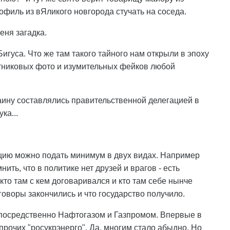
рофиль из вЯликого новгорода стучать на соседа.
еня загадка.
игуса. Что же там такого тайного нам открыли в эпоху
тниковых фото и изумительных фейков любой
раину составлялись правительственной делегацией в
ка...
цию можно подать минимум в двух видах. Например
ить, что в политике нет друзей и врагов - есть
то там с кем договаривался и кто там себе нынче
говоры закончились и что государство получило.
епосредственно Нафтогазом и Газпромом. Впервые в
прочих "росукрэнерго". Да, многим стало абыдно. Но