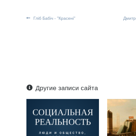
Гліб Бабіч - "Красені"
Дмитр
Другие записи сайта