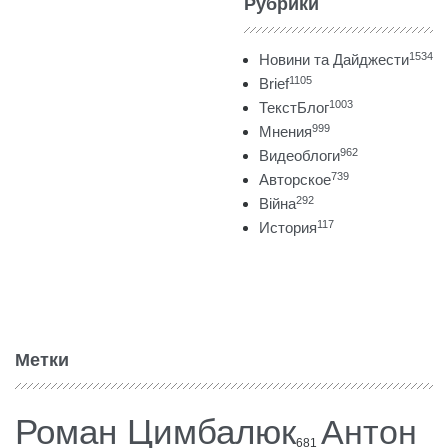
Рубрики
1534
Новини та Дайджести
1105
Brief
1003
ТекстБлог
999
Мнения
962
Видеоблоги
739
Авторское
292
Війна
117
История
Метки
Роман Цимбалюк
Антон
681