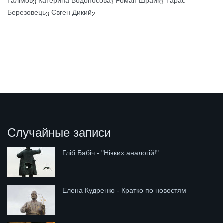
Галімов
Катерина Водоносова
Роман Шрайк
Тарас
3
3
3
Березовець
Євген Дикий
3
2
Случайные записи
Гліб Бабіч - "Ніяких аналогій!"
Елена Кудренко - Кратко по новостям