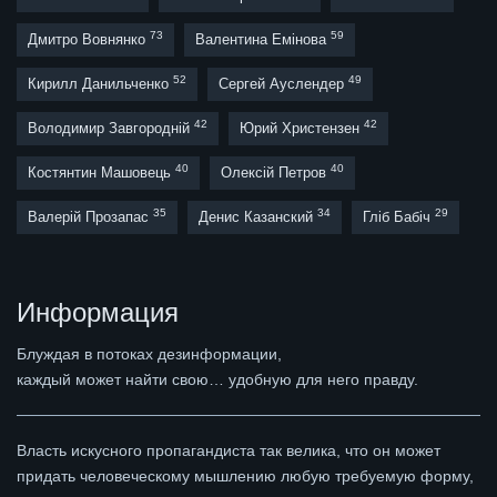
73
59
Дмитро Вовнянко
Валентина Емінова
52
49
Кирилл Данильченко
Сергей Ауслендер
42
42
Володимир Завгородній
Юрий Христензен
40
40
Костянтин Машовець
Олексій Петров
35
34
29
Валерій Прозапас
Денис Казанский
Гліб Бабіч
Информация
Блуждая в потоках дезинформации,
каждый может найти свою… удобную для него правду.
Власть искусного пропагандиста так велика, что он может
придать человеческому мышлению любую требуемую форму,