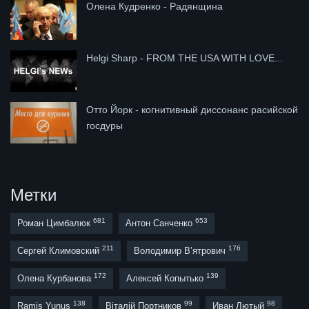
Олена Кудренко - Радянщина
Helgi Sharp - FROM THE USA WITH LOVE...
Отто Йорк - когнитивный диссонанс расийской
госдуры
Метки
681
653
Роман Цимбалюк
Антон Санченко
211
176
Сергей Климовский
Володимир В’ятрович
172
139
Олена Курбанова
Алексей Копытько
138
99
98
Ramis Yunus
Віталій Портников
Иван Лютый