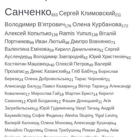
Санченко
Сергей Климовский
653
211
Володимир В’ятрович
Олена Курбанова
176
172
Алексей Копытько
Ramis Yunus
Віталій
139
138
Портников
Иван Лютый
Дмитро Вовнянко
99
98
73
Валентина Емінова
Кирилл Данильченко
Сергей
59
52
Ауслендер
Володимир Завгородній
Юрий Христензен
49
42
42
Костянтин Машовець
Олексій Петров
Валерій
40
40
Прозапас
Денис Казанский
Гліб Бабіч
Борислав
35
34
29
Береза
Олена Добровольська
Тарас Чорновіл
24
21
21
Александр Балу
Павел Казарин
Віктор Таран
Александр
20
19
18
Коваленко
Мирослав Гай
Мартин Брест
Кирилл
17
16
14
Сазонов
Юрій Богданов
Фашик Донецький
Агія
12
12
11
Загребельська
Юрій Гудименко
Vasyl Taras
Андрій
10
9
8
Баумейстер
Софія Федина
Alesha Stupin
Yigal Levin
8
7
5
5
Валерій Калниш
Олена Монова
Александр Кушнарь
5
5
4
Михайло Подоляк
Олена Трибушна
Роман Донік
Акім
4
4
4