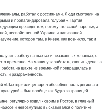
я…
елеканалы, работал с россиянами. Люди смотрели на
торыми и пропагандировала голубая «Партия
ледующим президентом, потому что «свой парень», а
ой, несвойственной Украине и навязанной
мение, которое там, в Киеве, как возникло, так и
олучить работу на шахтах и незаконных копанках, с
это временно. На машину заработать, скопить денег, а
ло, работа на шахте из временной превращалась в
ость, и раздраженность.
ый «Шахтер» олицетворял обособленность региона от
 культурой – был вообще как будто за границей.
не, регулярно ездил к своим в Ростов, в главный
онбассе и невозмутимо высказывался о политике: