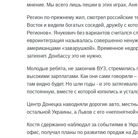
мнение. Мы всего лишь пешки в этих играх, Ан
Регион по-прежнему жил, смотрел российские т
Восток и видели богатых соседей, дружбу с ко
Регионов». Янукович без вариантов считался с
евроинтеграция называлась совершенно ненужн
американцами «заварушкой». Временное недоразу
затихнет. Донбассу это не нужно.
Молодые ребята, не закончив ВУЗ, стремились п
высокими зарплатами. Как они сами говорили – 
там видно будет. Но шли годы - и это затягива
постоянную, вместе с которой копились и устал
Центр Донецка наводняли дорогие авто, местн
остальной Украины, а Львов с его «непонятной»
Костя сдержанно наблюдал за событиями в Украи
офис, получал планы по развитию продаж на Д