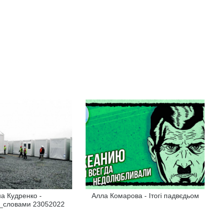
а Кудренко -
Алла Комарова - Ітогі падвєдьом
_словами 23052022