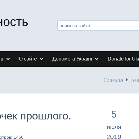
ность
ив
О сайте
Допомога Україні
Donate for Uk
Главная
Ав
5
очек прошлого.
июля
2019
отров: 1466