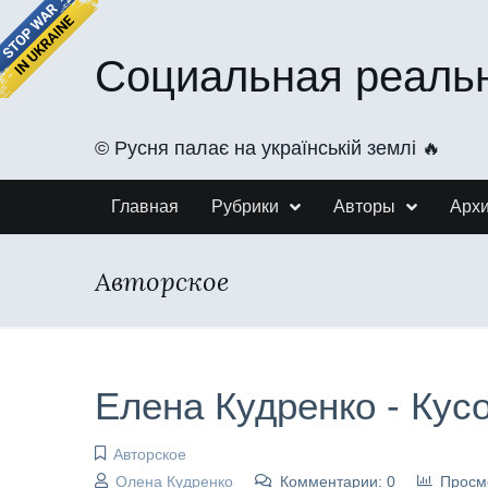
Социальная реаль
©️ Русня палає на українській землі 🔥
Главная
Рубрики
Авторы
Арх
Авторское
Елена Кудренко - Кус
Авторское
Олена Кудренко
Комментарии: 0
Просм