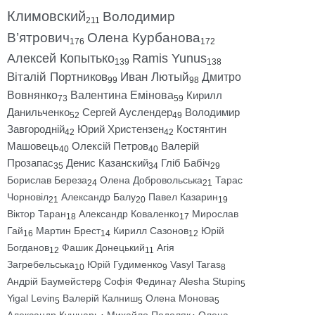
Климовский
Володимир
211
В’ятрович
Олена Курбанова
176
172
Алексей Копытько
Ramis Yunus
139
138
Віталій Портников
Иван Лютый
Дмитро
99
98
Вовнянко
Валентина Емінова
Кирилл
73
59
Данильченко
Сергей Ауслендер
Володимир
52
49
Завгородній
Юрий Христензен
Костянтин
42
42
Машовець
Олексій Петров
Валерій
40
40
Прозапас
Денис Казанский
Гліб Бабіч
35
34
29
Борислав Береза
Олена Добровольська
Тарас
24
21
Чорновіл
Александр Балу
Павел Казарин
21
20
19
Віктор Таран
Александр Коваленко
Мирослав
18
17
Гай
Мартин Брест
Кирилл Сазонов
Юрій
16
14
12
Богданов
Фашик Донецький
Агія
12
11
Загребельська
Юрій Гудименко
Vasyl Taras
10
9
8
Андрій Баумейстер
Софія Федина
Alesha Stupin
8
7
5
Yigal Levin
Валерій Калниш
Олена Монова
5
5
5
Александр Кушнарь
Михайло Подоляк
Олена