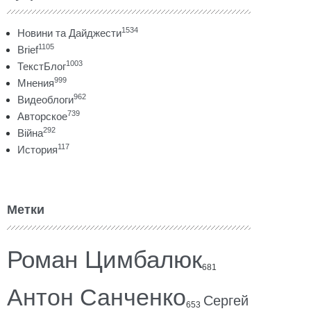
1534
Новини та Дайджести
1105
Brief
1003
ТекстБлог
999
Мнения
962
Видеоблоги
739
Авторское
292
Війна
117
История
Метки
Роман Цимбалюк
681
Антон Санченко
Сергей
653