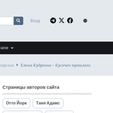
Вход
raine
торское
Елена Кудренко - Кусочек прошлого.
Страницы авторов сайта
Отто Йорк
Таня Адамс