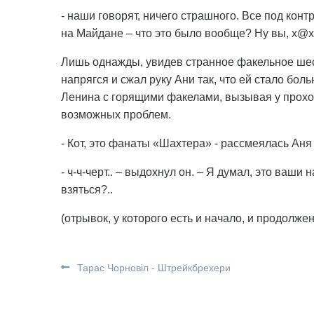
- наши говорят, ничего страшного. Все под ко
на Майдане – что это было вообще? Ну вы, х@
Лишь однажды, увидев странное факельное шест
напрягся и сжал руку Ани так, что ей стало бо
Ленина с горящими факелами, вызывая у прохож
возможных проблем.
- Кот, это фанаты «Шахтера» - рассмеялась Аня 
- ч-ч-черт.. – выдохнул он. – Я думал, это ваши
взяться?..
(отрывок, у которого есть и начало, и продолжен
Тарас Чорновіл - Штрейкбрехери