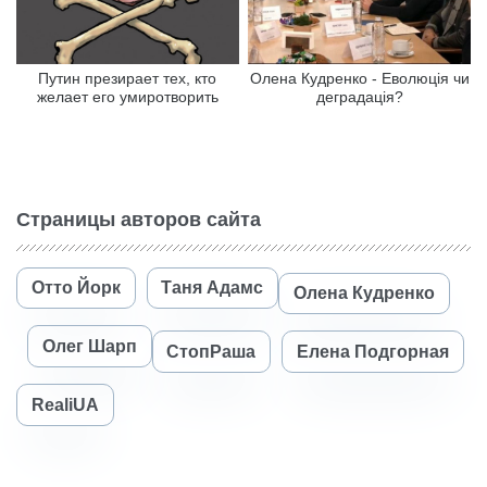
Путин презирает тех, кто
Олена Кудренко - Еволюція чи
желает его умиротворить
деградація?
Страницы авторов сайта
Отто Йорк
Таня Адамс
Олена Кудренко
Олег Шарп
СтопРаша
Елена Подгорная
RealiUA