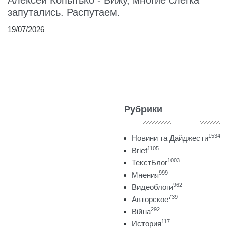
Алексей Копытько - Вижу, многие слегка
запутались. Распутаем.
19/07/2026
Рубрики
1534
Новини та Дайджести
1105
Brief
1003
ТекстБлог
999
Мнения
962
Видеоблоги
739
Авторское
292
Війна
117
История