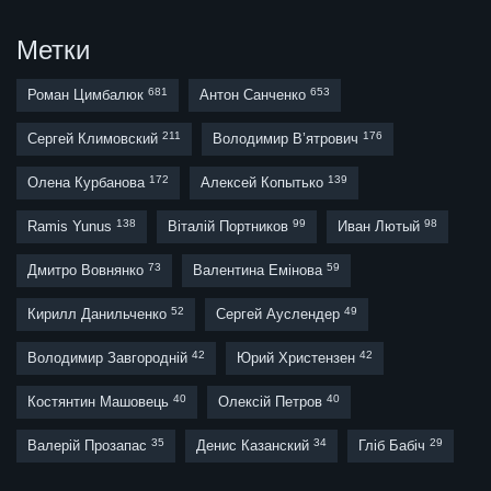
Метки
681
653
Роман Цимбалюк
Антон Санченко
211
176
Сергей Климовский
Володимир В’ятрович
172
139
Олена Курбанова
Алексей Копытько
138
99
98
Ramis Yunus
Віталій Портников
Иван Лютый
73
59
Дмитро Вовнянко
Валентина Емінова
52
49
Кирилл Данильченко
Сергей Ауслендер
42
42
Володимир Завгородній
Юрий Христензен
40
40
Костянтин Машовець
Олексій Петров
35
34
29
Валерій Прозапас
Денис Казанский
Гліб Бабіч