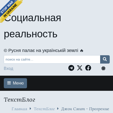
Социальная
реальность
©️ Русня палає на українській землі 🔥
Вход
Меню
ТекстБлог
Главная
ТекстБлог
Джон Смит - Прозрение