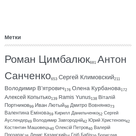
Метки
Роман Цимбалюк
Антон
681
Санченко
Сергей Климовский
653
211
Володимир В’ятрович
Олена Курбанова
176
172
Алексей Копытько
Ramis Yunus
Віталій
139
138
Портников
Иван Лютый
Дмитро Вовнянко
99
98
73
Валентина Емінова
Кирилл Данильченко
Сергей
59
52
Ауслендер
Володимир Завгородній
Юрий Христензен
49
42
42
Костянтин Машовець
Олексій Петров
Валерій
40
40
Прозапас
Денис Казанский
Гліб Бабіч
Борислав
35
34
29