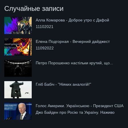
Случайные записи
Алла Комарова - Доброе утро с Дафой
11102021
Елена Подгорная - Вечерний дайджест
11092022
Петро Порошенко настільки крутий, що...
Гліб Бабіч - "Ніяких аналогій!"
Голос Америки. Українською - Президент США
Джо Байден про Росію та Україну. Наживо