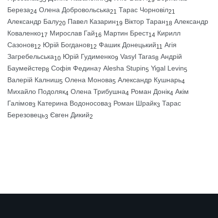
Береза
Олена Добровольська
Тарас Чорновіл
24
21
21
Александр Балу
Павел Казарин
Віктор Таран
Александр
20
19
18
Коваленко
Мирослав Гай
Мартин Брест
Кирилл
17
16
14
Сазонов
Юрій Богданов
Фашик Донецький
Агія
12
12
11
Загребельська
Юрій Гудименко
Vasyl Taras
Андрій
10
9
8
Баумейстер
Софія Федина
Alesha Stupin
Yigal Levin
8
7
5
5
Валерій Калниш
Олена Монова
Александр Кушнарь
5
5
4
Михайло Подоляк
Олена Трибушна
Роман Донік
Акім
4
4
4
Галімов
Катерина Водоносова
Роман Шрайк
Тарас
3
3
3
Березовець
Євген Дикий
3
2