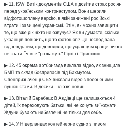
▶ 11. ISW: Витік документів США підсвітив страх росіян
перед українським контрнаступом. Вони шерили
відфотошоплену версію, в якій занижені російські
втрати і завищені українські. Втім, як можна завищити
те, що вже рік ніхто не озвучує? Як ви думаєте, скільки
українців повірить, що то фотошоп? Це несподівана
відповідь тим, що доводили, що українцям краще нічого
не знати. Їм все "розкажуть" Гіркін і Пригожин.
▶ 12. 45 окрема артбригада виклала відео, як знищила
БМП та склад боєприпасів під Бахмутом.
Спецпризначенці СБУ виклали відео з полоненими
пушкіністами. Відосики – ілюзія новин.
▶ 13. Віталій Барабаш: В Авдіївці ще залишаються 4
дітей, їх переховують батьки, які не хочуть виїжджати.
Ждуни бувають небезпечні не тільки для себе.
▶ 14. У Нідерландах контейнерне судно з пивом