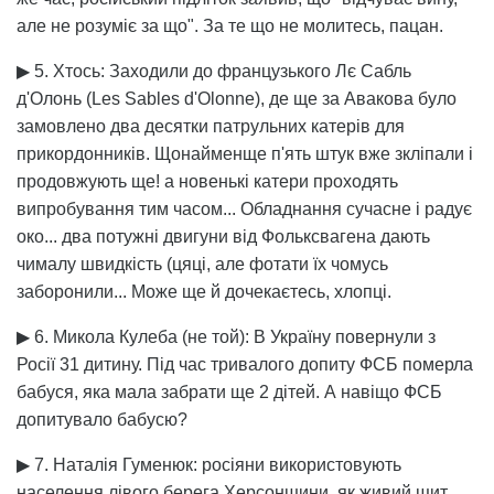
але не розуміє за що". За те що не молитесь, пацан.
▶ 5. Хтось: Заходили до французького Лє Сабль
д'Олонь (Les Sables d'Olonne), де ще за Авакова було
замовлено два десятки патрульних катерів для
прикордонників. Щонайменще п'ять штук вже зкліпали і
продовжують ще! а новенькі катери проходять
випробування тим часом... Обладнання сучасне і радує
око... два потужні двигуни від Фольксвагена дають
чималу швидкість (цяці, але фотати їх чомусь
заборонили... Може ще й дочекаєтесь, хлопці.
▶ 6. Микола Кулеба (не той): В Україну повернули з
Росії 31 дитину. Під час тривалого допиту ФСБ померла
бабуся, яка мала забрати ще 2 дітей. А навіщо ФСБ
допитувало бабусю?
▶ 7. Наталія Гуменюк: росіяни використовують
населення лівого берега Херсонщини, як живий щит.