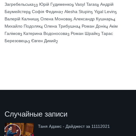
Загребельська
Юрій Гудименко
Vasyl Taras
Андрій
10
9
8
Баумейстер
Софія Федина
Alesha Stupin
Yigal Levin
8
7
5
5
Валерій Калниш
Олена Монова
Александр Кушнарь
5
5
4
Михайло Подоляк
Олена Трибушна
Роман Донік
Акім
4
4
4
Галімов
Катерина Водоносова
Роман Шрайк
Тарас
3
3
3
Березовець
Євген Дикий
3
2
Случайные записи
Таня Адамс - Дайджест за 11112021