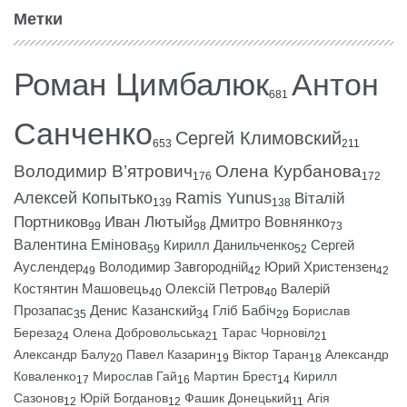
Метки
Роман Цимбалюк
Антон
681
Санченко
Сергей Климовский
653
211
Володимир В’ятрович
Олена Курбанова
176
172
Алексей Копытько
Ramis Yunus
Віталій
139
138
Портников
Иван Лютый
Дмитро Вовнянко
99
98
73
Валентина Емінова
Кирилл Данильченко
Сергей
59
52
Ауслендер
Володимир Завгородній
Юрий Христензен
49
42
42
Костянтин Машовець
Олексій Петров
Валерій
40
40
Прозапас
Денис Казанский
Гліб Бабіч
Борислав
35
34
29
Береза
Олена Добровольська
Тарас Чорновіл
24
21
21
Александр Балу
Павел Казарин
Віктор Таран
Александр
20
19
18
Коваленко
Мирослав Гай
Мартин Брест
Кирилл
17
16
14
Сазонов
Юрій Богданов
Фашик Донецький
Агія
12
12
11