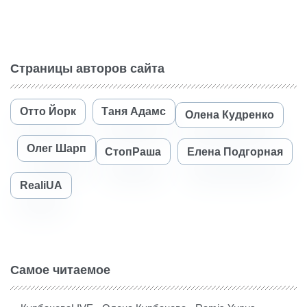
Страницы авторов сайта
Отто Йорк
Таня Адамс
Олена Кудренко
Олег Шарп
СтопРаша
Елена Подгорная
RealiUA
Самое читаемое