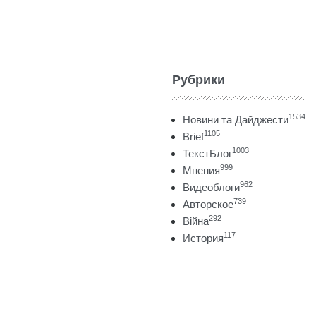
Рубрики
1534
Новини та Дайджести
1105
Brief
1003
ТекстБлог
999
Мнения
962
Видеоблоги
739
Авторское
292
Війна
117
История