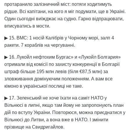
протаранило залізничний міст: потяги ходитимуть
рідше. Всі капітани, на кого я міг подумати, ще в Україні.
Один сьогодні виїжджає на судно. Гарно відпрацювати,
вписуватись в мости.
▶ 15. ВМС: 1 носій Калібрів у Чорному морі, залп 4
ракети. 7 кораблів на чергуванні.
▶ 16. Лукойл нефтохим Бургас» и «Лукойл Болгария»
отримали від комісії по захисту конкуренції в Болгарії
штраф більше 195 млн левів (біля €87,5 млн) за
зловживання домінуючим положенням. А вам все
кімоно в української послиці не таке.
▶ 17. Зеленський не хоче їхати на саміт НАТО у
Вільнюсі в липні, якщо там йому не запропонують план
дій по вступу України. Повторюся, можна приєднатися у
Вільнюсі до Литви, а вона вже в НАТО. І змінити
прізвище на Свидригайлов.