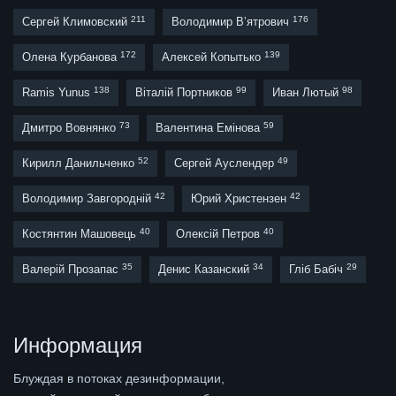
211
176
Сергей Климовский
Володимир В’ятрович
172
139
Олена Курбанова
Алексей Копытько
138
99
98
Ramis Yunus
Віталій Портников
Иван Лютый
73
59
Дмитро Вовнянко
Валентина Емінова
52
49
Кирилл Данильченко
Сергей Ауслендер
42
42
Володимир Завгородній
Юрий Христензен
40
40
Костянтин Машовець
Олексій Петров
35
34
29
Валерій Прозапас
Денис Казанский
Гліб Бабіч
Информация
Блуждая в потоках дезинформации,