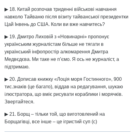
▶ 18. Китай розпочав триденні військові навчання
навколо Тайваню після візиту тайванської президентки
Цай Інвень до США. Коли ви вже навчитесь?
▶ 19. Дмитро Лиховій з «Новинарні» пропонує
українським журналістам більше не тягати в
український інфопростір алкомарення Дмитра
Медвєдєва. Ми таке не п’ємо. Я ось не журналіст, а
підтримаю.
▶ 20. Дописав книжку «Лоція моря Гостинного», 900
тис.знаків (це багато), віддав на редагування, шукаю
ілюстратора, що вміє рисувати кораблики і морячків.
Звертайтеся.
▶ 21. Борщ – тільки той, що виготовлений на
Борщагівці, все інше – це ігристий суп (с)