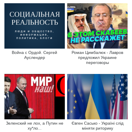
Война с Ордой. Сергей
Роман Цимбалюк - Лавров
Ауслендер
предложил Украине
переговоры
Зеленский не лох, а Путин не
Євген Сасько - Україні слід
ху*ло...
міняти риторику