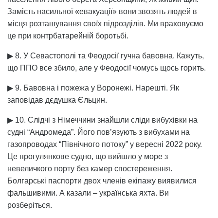
Замість насильної «евакуації» вони звозять людей в
місця розташування своїх підрозділів. Ми враховуємо
це при контрбатарейній боротьбі.
▶ 8. У Севастополі та Феодосії гучна бавовна. Кажуть,
що ППО все збило, але у Феодосії чомусь щось горить.
▶ 9. Бавовна і пожежа у Воронежі. Нарешті. Як
заповідав дєдушка Єльцин.
▶ 10. Слідчі з Німеччини знайшли сліди вибухівки на
судні “Андромеда”. Його пов’язують з вибухами на
газопроводах “Північного потоку” у вересні 2022 року.
Це прогулянкове судно, що вийшло у море з
невеличкого порту без камер спостереження.
Болгарські паспорти двох членів екіпажу виявилися
фальшивими. А казали – українська яхта. Ви
розберіться.