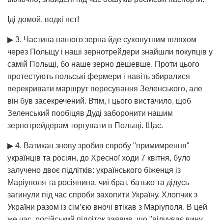
Іді домой, водкі нєт!
▶ 3. Частина нашого зерна йде сухопутним шляхом
через Польщу і наші зернотрейдери знайшли покупців у
самій Польщі, бо наше зерно дешевше. Проти цього
протестують польські фермери і навіть збиралися
перекривати маршрут пересування Зеленського, але
він був засекречений. Втім, і цього вистачило, щоб
Зеленський пообіцяв Дуді заборонити нашим
зернотрейдерам торгувати в Польщі. Щас.
▶ 4. Ватикан знову зробив спробу "примимрення"
українців та росіян, до Хресної ходи 7 квітня, було
залучено двоє підлітків: українського біженця із
Маріуполя та росіянина, чиї брат, батько та дідусь
загинули під час спроби захопити Україну. Хлопчик з
України разом із сім’єю вночі втікав з Маріуполя. В цей
же час, російський підліток заявив, що "відчуває вину,