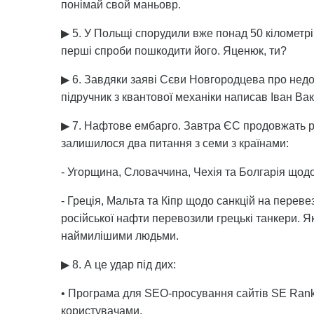
понімай свой маньовр.
▶ 5. У Польщі спорудили вже понад 50 кілометрі
перші спроби пошкодити його. Яценюк, ти?
▶ 6. Завдяки заяві Сєви Новгородцева про недор
підручник з квантової механіки написав Іван Ва
▶ 7. Нафтове ембарго. Завтра ЄС продовжать ро
залишилося два питання з семи з країнами:
- Угорщина, Словаччина, Чехія та Болгарія щодо
- Греція, Мальта та Кіпр щодо санкцій на переве
російської нафти перевозили грецькі танкери. Я
наймилішими людьми.
▶ 8. А це удар під дих:
• Програма для SEO-просування сайтів SE Rank
користувачами.