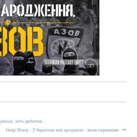
умных, хоть дебилов...
Helgi Sharp - З Україною все зрозуміло - вона переможе