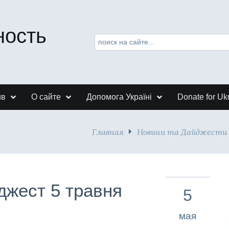
ность
ив
О сайте
Допомога Україні
Donate for Uk
Главная
Новини та Дайджести
джест 5 травня
5
мая