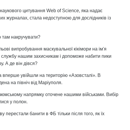
наукового цитування Web of Science, яка надає
ових журналах, стала недоступною для дослідників із
о там накручувати?
ьові випробування маскувальної кікімори на ім'я
у службу нашим захисникам і допоможе набити пики
. А де він дівся?
ійська вперше увійшли на територію «Азовсталі». В
ена на північ від Маріуполя.
 Ізюмському напрямку оточене нашими військами. Вибір
тися у полон.
 перестали банити в ФБ тільки після того, як їх