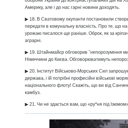
оборони України до контрнаступальних дій на Х
Америку, але і до нас гарні новини доходять.
▶ 18. В Сватовому окупанти постановили створи
передати в комунальну власність. Про те, що н
урожаю писалося ще раніше. Оброк, як за кріпачч
аграрні.
▶ 19. Штайнмайєр обговорив "непорозуміння ми
Німеччини до Києва. Обговорюватимуть непороз
▶ 20. Інститут Військово-Морських Сил запрошу
держава, і їй потрібні професійні військові мор
національного флоту! Скажіть, що ви від Санчен
камбуз.
▶ 21. Чи не здається вам, що «ру*ня під Ізюмом»