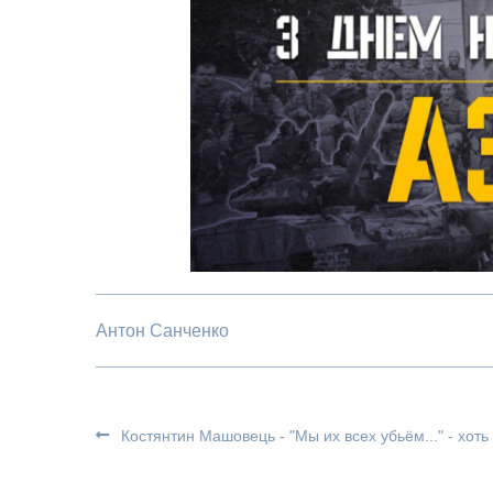
Антон Санченко
Костянтин Машовець - "Мы их всех убьём..." - хоть 