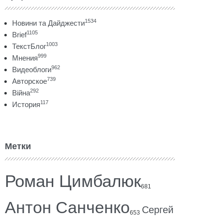
1534
Новини та Дайджести
1105
Brief
1003
ТекстБлог
999
Мнения
962
Видеоблоги
739
Авторское
292
Війна
117
История
Метки
Роман Цимбалюк
681
Антон Санченко
Сергей
653