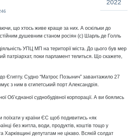
2022
246
наючи, що хтось живе краще за них. А оскільки до
постійним душевним станом росіян (с) Шарль де Голль
яльність УПЦ МП на території міста. До цього був мер
ий патріархат, поки парламент телиться. Що скажете,
о до Єгипту. Судно “Матрос Позынич” завантажило 27
ямує з ним в єгипетський порт Александрія.
ї Об’єднаної суднобудівної корпорації. А ви боялись
ли поїхати у країни ЄС щоб подивитись «як
аїнці без житла, води, продуктів, коштів тощо у
та Харківщині депутатам не цікаво. Всякій солдат