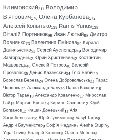
Климовский
Володимир
211
В’ятрович
Олена Курбанова
176
172
Алексей Копытько
Ramis Yunus
139
138
Віталій Портников
Иван Лютый
Дмитро
99
98
Вовнянко
Валентина Емінова
Кирилл
73
59
Данильченко
Сергей Ауслендер
Володимир
52
49
Завгородній
Юрий Христензен
Костянтин
42
42
Машовець
Олексій Петров
Валерій
40
40
Прозапас
Денис Казанский
Гліб Бабіч
35
34
29
Борислав Береза
Олена Добровольська
Тарас
24
21
Чорновіл
Александр Балу
Павел Казарин
21
20
19
Віктор Таран
Александр Коваленко
Мирослав
18
17
Гай
Мартин Брест
Кирилл Сазонов
Юрій
16
14
12
Богданов
Фашик Донецький
Агія
12
11
Загребельська
Юрій Гудименко
Vasyl Taras
10
9
8
Андрій Баумейстер
Софія Федина
Alesha Stupin
8
7
5
Yigal Levin
Валерій Калниш
Олена Монова
5
5
5
Александр Кушнарь
Михайло Подоляк
Олена