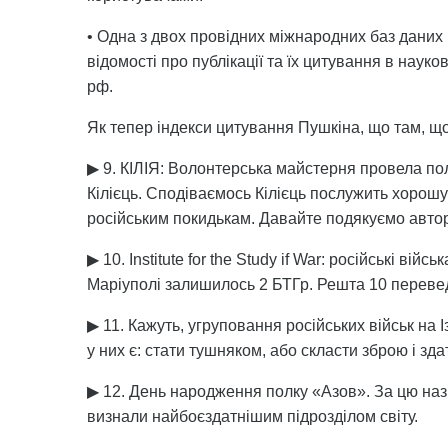
• Одна з двох провідних міжнародних баз даних 
відомості про публікації та їх цитування в наук
рф.
Як тепер індекси цитування Пушкіна, що там, щ
▶ 9. КІЛІЯ: Волонтерська майстерня провела пол
Кілієць. Сподіваємось Кілієць послужить хорош
російським покидькам. Давайте подякуємо автору
▶ 10. Institute for the Study if War: російські в
Маріуполі залишилось 2 БТГр. Решта 10 перевед
▶ 11. Кажуть, угруповання російських військ на
у них є: стати тушняком, або скласти зброю і зда
▶ 12. День народження полку «Азов». За цю назву
визнали найбоєздатнішим підрозділом світу.