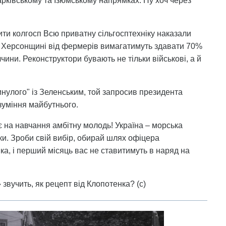
арківському та Ізюмському напрямках. Ну хоч через
ти колгосп Всю приватну сільгосптехніку наказали
а Херсонщині від фермерів вимагатимуть здавати 70%
ини. Реконструктори бувають не тільки військові, а й
нулого" із Зеленським, той запросив президента
уміння майбутнього.
є на навчання амбітну молодь! Україна – морська
яки. Зроби свій вибір, обирай шлях офіцера
ка, і перший місяць вас не ставитимуть в наряд на
 звучить, як рецепт від Клопотенка? (с)