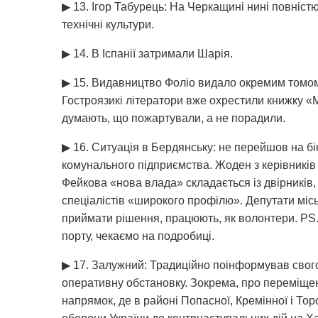
▶ 13. Ігор Табурець: На Черкащині нині повніс
технічні культури.
▶ 14. В Іспанії затримали Шарія.
▶ 15. Видавництво Фоліо видало окремим томом
Гостроязикі літератори вже охрестили книжку «М
думають, що пожартували, а не порадили.
▶ 16. Ситуація в Бердянську: не перейшов на бі
комунального підприємства. Жоден з керівників м
Фейкова «нова влада» складається із двірників,
спеціалістів «широкого профілю». Депутати місь
приймати рішення, працюють, як волонтери. PS.
порту, чекаємо на подробиці.
▶ 17. Залужний: Традиційно поінформував свого
оперативну обстановку. Зокрема, про переміще
напрямок, де в районі Попасної, Кремінної і Тор