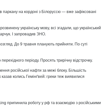
в паркану на кордоні з Білоруссю — вже зафіксовані
озвинену українську мову, всі згадали, що український
карчук. І запровадив ЗНО.
згляд. До 9 травня планують прийняти. По суті
 перехідного періоду. Просять трирічну відстрочку.
зення російської нафти за межі блоку. Більшість
к казав колись Гемінґвей: греки теж виявилися
ing припинила роботу у рф та взаємодію з російськими