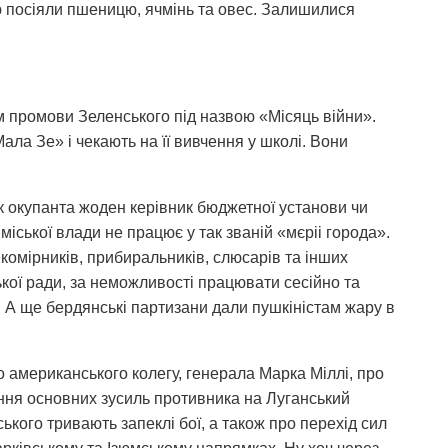
тю посіяли пшеницю, ячмінь та овес. Залишилися
 промови Зеленського під назвою «Місяць війни».
ала Зе» і чекають на її вивчення у школі. Вони
к окупанта жоден керівник бюджетної установи чи
іської влади не працює у так званій «мєріі города».
 комірників, прибиральників, слюсарів та інших
кої ради, за неможливості працювати сесійно та
 А ще бердянські партизани дали пушкіністам жару в
 американського колегу, генерала Марка Міллі, про
ння основних зусиль противника на Луганський
ського тривають запеклі бої, а також про перехід сил