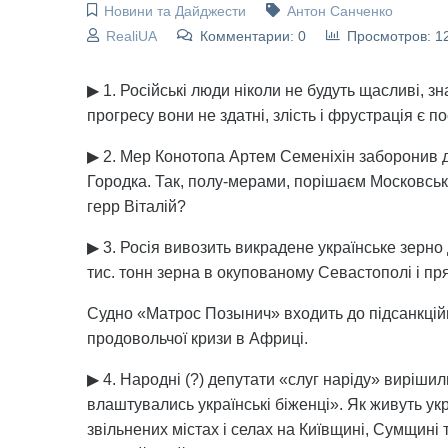
Новини та Дайджести
Антон Санченко
RealiUA
Комментарии: 0
Просмотров: 1
▶ 1. Російські люди ніколи не будуть щасливі, з
прогресу вони не здатні, злість і фрустрація є 
▶ 2. Мер Конотопа Артем Семеніхін заборонив ді
Городка. Так, полу-мерами, порішаєм Московськ
герр Віталій?
▶ 3. Росія вивозить викрадене українське зерн
тис. тонн зерна в окупованому Севастополі і пр
Судно «Матрос Позынич» входить до підсанкційно
продовольчої кризи в Африці.
▶ 4. Народні (?) депутати «слуг наріду» виріши
влаштувались українські біженці». Як живуть укр
звільнених містах і селах на Київщині, Сумщині 