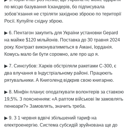
по місцю базування Іскандерів, бо підписувала
зобов’язання не стріляти західною зброєю по території
Росії. Купуйте східну зброю.
▶ 6. Пентагон закупить для України установки Gepard
на майже $120 мільйонів. Поставка до 30 травня 2024
року. Контракт виконуватиметься в Амані, Іорданія.
Комусь мало би бути соромно, але про що я.
▶ 7. Синєгубов: Харків обстріляли ракетами С-300, є
два влучання в Індустріальному районі. Працюють
рятувальники. А Книголенд відкрив свою книгарню.
▶ 8. Мінфін планує оподаткувати волонтерів за ставкою
19,5%. З поясненням: «А раптом військові їм замовлять
пенюари?» Замовлять, значить треба.
▶ 9. З 1 червня вдвічі збільшений тариф на
електроенергію. Система субсидій зруйнована ще до