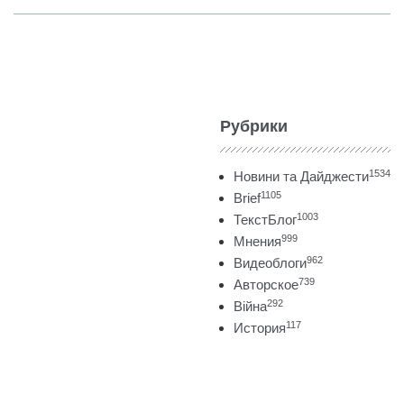
Рубрики
1534
Новини та Дайджести
1105
Brief
1003
ТекстБлог
999
Мнения
962
Видеоблоги
739
Авторское
292
Війна
117
История