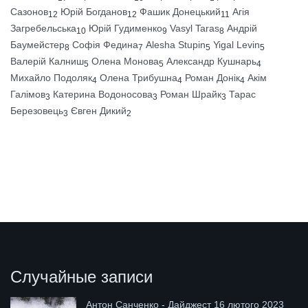
Сазонов
Юрій Богданов
Фашик Донецький
Агія
12
12
11
Загребельська
Юрій Гудименко
Vasyl Taras
Андрій
10
9
8
Баумейстер
Софія Федина
Alesha Stupin
Yigal Levin
8
7
5
5
Валерій Калниш
Олена Монова
Александр Кушнарь
5
5
4
Михайло Подоляк
Олена Трибушна
Роман Донік
Акім
4
4
4
Галімов
Катерина Водоносова
Роман Шрайк
Тарас
3
3
3
Березовець
Євген Дикий
3
2
Случайные записи
Антон Санченко - Дайджест 16 лютого 2023