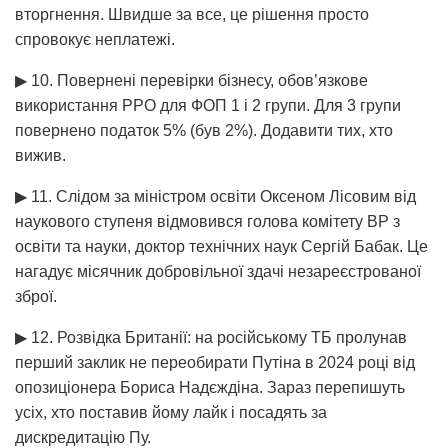
вторгнення. Швидше за все, це рішення просто
спровокує неплатежі.
▶ 10. Повернені перевірки бізнесу, обов’язкове
використання РРО для ФОП 1 і 2 групи. Для 3 групи
повернено податок 5% (був 2%). Додавити тих, хто
вижив.
▶ 11. Слідом за міністром освіти Оксеном Лісовим від
наукового ступеня відмовився голова комітету ВР з
освіти та науки, доктор технічних наук Сергій Бабак. Це
нагадує місячник добровільної здачі незареєстрованої
зброї.
▶ 12. Розвідка Британії: на російському ТБ пролунав
перший заклик не переобирати Путіна в 2024 році від
опозиціонера Бориса Надєждіна. Зараз перепишуть
усіх, хто поставив йому лайк і посадять за
дискредитацію Пу.