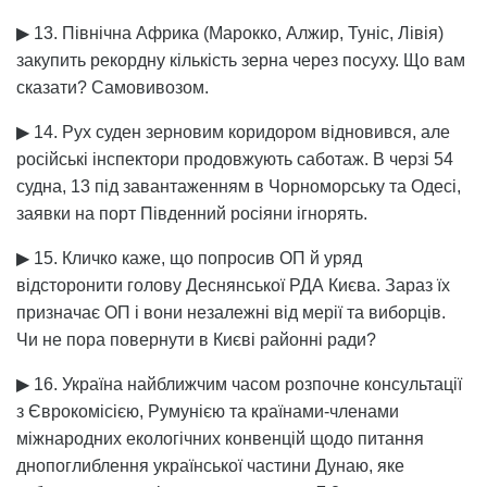
▶ 13. Північна Африка (Марокко, Алжир, Туніс, Лівія)
закупить рекордну кількість зерна через посуху. Що вам
сказати? Самовивозом.
▶ 14. Рух суден зерновим коридором відновився, але
російські інспектори продовжують саботаж. В черзі 54
судна, 13 під завантаженням в Чорноморську та Одесі,
заявки на порт Південний росіяни ігнорять.
▶ 15. Кличко каже, що попросив ОП й уряд
відсторонити голову Деснянської РДА Києва. Зараз їх
призначає ОП і вони незалежні від мерії та виборців.
Чи не пора повернути в Києві районні ради?
▶ 16. Україна найближчим часом розпочне консультації
з Єврокомісією, Румунією та країнами-членами
міжнародних екологічних конвенцій щодо питання
днопоглиблення української частини Дунаю, яке