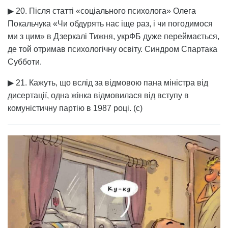
▶ 20. Після статті «соціального психолога» Олега
Покальчука «Чи обдурять нас іще раз, і чи погодимося
ми з цим» в Дзеркалі Тижня, укрФБ дуже переймається,
де той отримав психологічну освіту. Синдром Спартака
Субботи.
▶ 21. Кажуть, що вслід за відмовою пана міністра від
дисертації, одна жінка відмовилася від вступу в
комуністичну партію в 1987 році. (с)