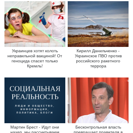
Украинцев хотят колоть
Кирилл Данильченко -
неправильной вакциной! От
Украинское ПВО против
геноцида спасет только
российского ракетного
Кремль!
террора
Мартин Брест - Идут они
Бесконтрольная власть
нахер, мы рассчитываем
превращает правителя в