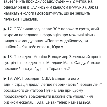
забезпечить прохідну осадку суден – 7,2 метра, на
одному рівні із Сулинським каналом (Румунія). Зараз
набіжать екологи і доводитимуть, що це знищить
пеліканів і шакалів.
▶ 17. СБУ виявило у лавах ЗСУ ворожого крота, який
зокрема передавав інформацію про можливі візити
вищого командування. «Павле Андрійовичу, ви
шпійон? - Как тєбє сказать, Юра.»
▶ 18. Президент України Володимир Зеленський провів
зустріч із президенткою Молдови Маєю Санду. А може
весняний наступ буде на Тирасполь?
▶ 19. WP: Президент США Байден та його
адміністрація дедалі легше перетинають "червоні лінії"
російського диктатора Путіна, але при цьому
продовжують враховувати важливість управління
ризиком ескалації. Ага, це так тепер називається.