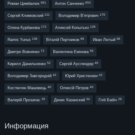
681
653
Роман Цимбалюк
Антон Санченко
211
176
Сергей Климовский
Володимир В’ятрович
172
139
Олена Курбанова
Алексей Копытько
138
99
98
Ramis Yunus
Віталій Портников
Иван Лютый
73
59
Дмитро Вовнянко
Валентина Емінова
52
49
Кирилл Данильченко
Сергей Ауслендер
42
42
Володимир Завгородній
Юрий Христензен
40
40
Костянтин Машовець
Олексій Петров
35
34
29
Валерій Прозапас
Денис Казанский
Гліб Бабіч
Информация