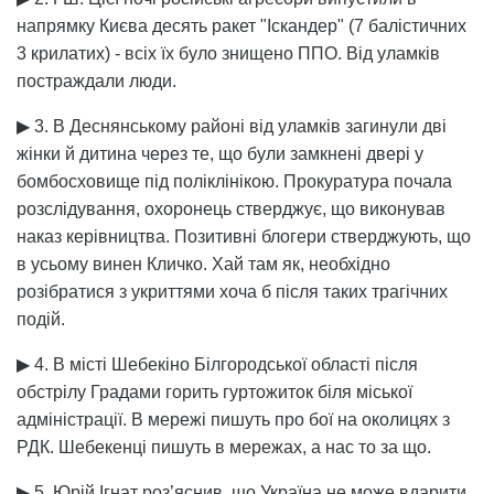
напрямку Києва десять ракет "Іскандер" (7 балістичних
3 крилатих) - всіх їх було знищено ППО. Від уламків
постраждали люди.
▶ 3. В Деснянському районі від уламків загинули дві
жінки й дитина через те, що були замкнені двері у
бомбосховище під поліклінікою. Прокуратура почала
розслідування, охоронець стверджує, що виконував
наказ керівництва. Позитивні блогери стверджують, що
в усьому винен Кличко. Хай там як, необхідно
розібратися з укриттями хоча б після таких трагічних
подій.
▶ 4. В місті Шебекіно Білгородської області після
обстрілу Градами горить гуртожиток біля міської
адміністрації. В мережі пишуть про бої на околицях з
РДК. Шебекенці пишуть в мережах, а нас то за що.
▶ 5. Юрій Ігнат роз’яснив, що Україна не може вдарити