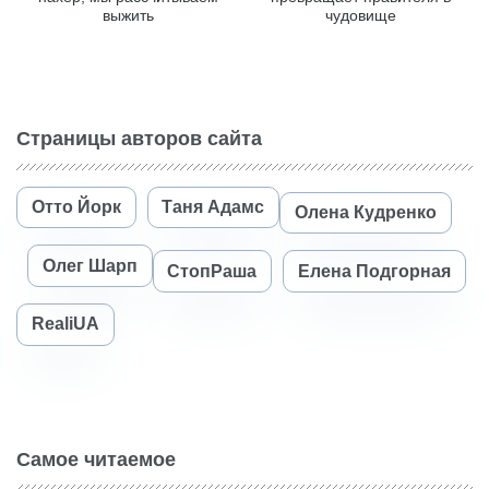
выжить
чудовище
Страницы авторов сайта
Отто Йорк
Таня Адамс
Олена Кудренко
Олег Шарп
СтопРаша
Елена Подгорная
RealiUA
Самое читаемое