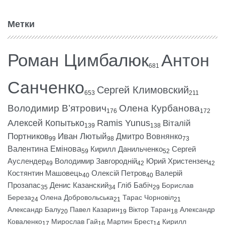
Метки
Роман Цимбалюк
Антон
681
Санченко
Сергей Климовский
653
211
Володимир В’ятрович
Олена Курбанова
176
172
Алексей Копытько
Ramis Yunus
Віталій
139
138
Портников
Иван Лютый
Дмитро Вовнянко
99
98
73
Валентина Емінова
Кирилл Данильченко
Сергей
59
52
Ауслендер
Володимир Завгородній
Юрий Христензен
49
42
42
Костянтин Машовець
Олексій Петров
Валерій
40
40
Прозапас
Денис Казанский
Гліб Бабіч
Борислав
35
34
29
Береза
Олена Добровольська
Тарас Чорновіл
24
21
21
Александр Балу
Павел Казарин
Віктор Таран
Александр
20
19
18
Коваленко
Мирослав Гай
Мартин Брест
Кирилл
17
16
14