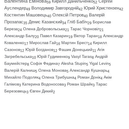
Валентина Емінова
Кирилл Данильченко
Сергей
59
52
Ауслендер
Володимир Завгородній
Юрий Христензен
49
42
42
Костянтин Машовець
Олексій Петров
Валерій
40
40
Прозапас
Денис Казанский
Гліб Бабіч
Борислав
35
34
29
Береза
Олена Добровольська
Тарас Чорновіл
24
21
21
Александр Балу
Павел Казарин
Віктор Таран
Александр
20
19
18
Коваленко
Мирослав Гай
Мартин Брест
Кирилл
17
16
14
Сазонов
Юрій Богданов
Фашик Донецький
Агія
12
12
11
Загребельська
Юрій Гудименко
Vasyl Taras
Андрій
10
9
8
Баумейстер
Софія Федина
Alesha Stupin
Yigal Levin
8
7
5
5
Валерій Калниш
Олена Монова
Александр Кушнарь
5
5
4
Михайло Подоляк
Олена Трибушна
Роман Донік
Акім
4
4
4
Галімов
Катерина Водоносова
Роман Шрайк
Тарас
3
3
3
Березовець
Євген Дикий
3
2