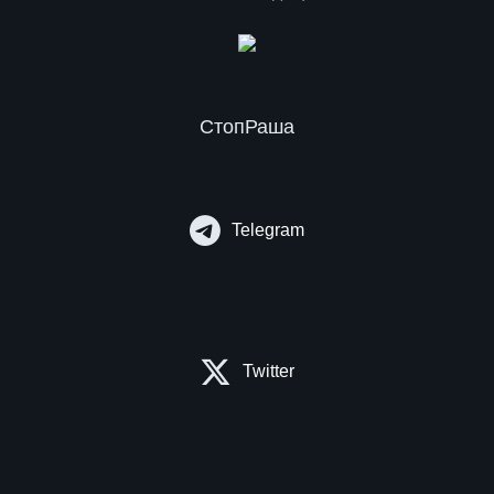
СтопРаша
Telegram
Twitter