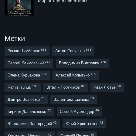
Мир потерял ориентиры
Метки
681
653
Роман Цимбалюк
Антон Санченко
211
176
Сергей Климовский
Володимир В’ятрович
172
139
Олена Курбанова
Алексей Копытько
138
99
98
Ramis Yunus
Віталій Портников
Иван Лютый
73
59
Дмитро Вовнянко
Валентина Емінова
52
49
Кирилл Данильченко
Сергей Ауслендер
42
42
Володимир Завгородній
Юрий Христензен
40
40
Костянтин Машовець
Олексій Петров