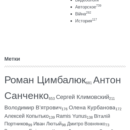
739
Авторское
292
Війна
117
История
Метки
Роман Цимбалюк
Антон
681
Санченко
Сергей Климовский
653
211
Володимир В’ятрович
Олена Курбанова
176
172
Алексей Копытько
Ramis Yunus
Віталій
139
138
Портников
Иван Лютый
Дмитро Вовнянко
99
98
73