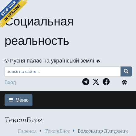
Социальная
реальность
©️ Русня палає на українській землі 🔥
Вход
Меню
ТекстБлог
Главная
ТекстБлог
Володимир В’ятрович -