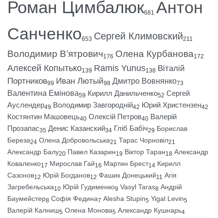
Роман Цимбалюк
Антон
681
Санченко
Сергей Климовский
653
211
Володимир В’ятрович
Олена Курбанова
176
172
Алексей Копытько
Ramis Yunus
Віталій
139
138
Портников
Иван Лютый
Дмитро Вовнянко
99
98
73
Валентина Емінова
Кирилл Данильченко
Сергей
59
52
Ауслендер
Володимир Завгородній
Юрий Христензен
49
42
42
Костянтин Машовець
Олексій Петров
Валерій
40
40
Прозапас
Денис Казанский
Гліб Бабіч
Борислав
35
34
29
Береза
Олена Добровольська
Тарас Чорновіл
24
21
21
Александр Балу
Павел Казарин
Віктор Таран
Александр
20
19
18
Коваленко
Мирослав Гай
Мартин Брест
Кирилл
17
16
14
Сазонов
Юрій Богданов
Фашик Донецький
Агія
12
12
11
Загребельська
Юрій Гудименко
Vasyl Taras
Андрій
10
9
8
Баумейстер
Софія Федина
Alesha Stupin
Yigal Levin
8
7
5
5
Валерій Калниш
Олена Монова
Александр Кушнарь
5
5
4