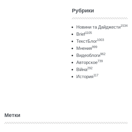
Рубрики
1534
Новини та Дайджести
1105
Brief
1003
ТекстБлог
999
Мнения
962
Видеоблоги
739
Авторское
292
Війна
117
История
Метки