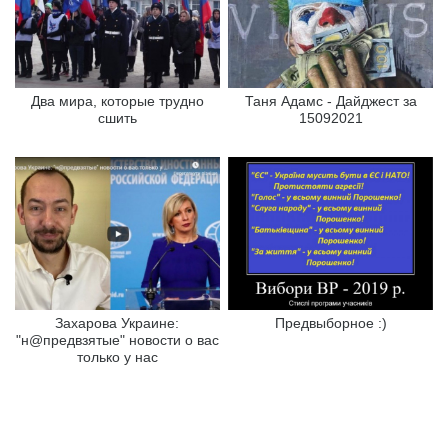
Два мира, которые трудно
Таня Адамс - Дайджест за
сшить
15092021
Захарова Украине:
Предвыборное :)
"н@предвзятые" новости о вас
только у нас