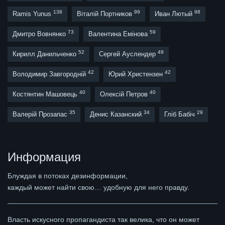
138
99
98
Ramis Yunus
Віталій Портников
Иван Лютый
73
59
Дмитро Вовнянко
Валентина Емінова
52
49
Кирилл Данильченко
Сергей Ауслендер
42
42
Володимир Завгородній
Юрий Христензен
40
40
Костянтин Машовець
Олексій Петров
35
34
29
Валерій Прозапас
Денис Казанский
Гліб Бабіч
Информация
Блуждая в потоках дезинформации,
каждый может найти свою… удобную для него правду.
Власть искусного пропагандиста так велика, что он может