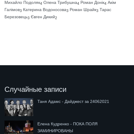
Михайло Подоляк
Олена Трибушна
Роман Донік
Акім
4
4
4
Галімов
Катерина Водоносова
Роман Шрайк
Тарас
3
3
3
Березовець
Євген Дикий
3
2
Случайные записи
Таня Адамс - Дайджест за 24062021
Елена Кудренко - ПОКА ПОЛЯ
ЗАМИНИРОВАНЫ