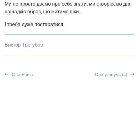
Ми не просто даємо про себе знати, ми створюємо для
нащадків образ, що житиме віки.
І треба дуже постаратися.
Виктор Трегубов
СтопРаша
Она утонула (с)