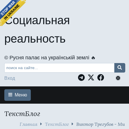
Социальная
реальность
©️ Русня палає на українській землі 🔥
Вход
Меню
ТекстБлог
Главная
ТекстБлог
Виктор Трегубов - Ми