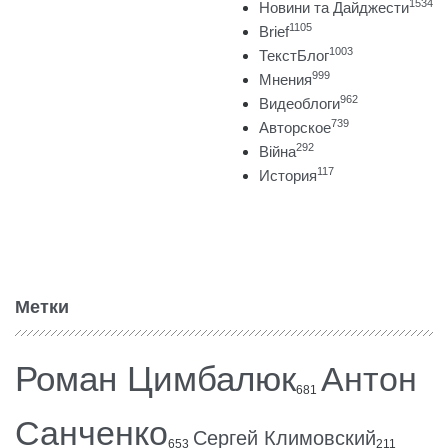
1534
Новини та Дайджести
1105
Brief
1003
ТекстБлог
999
Мнения
962
Видеоблоги
739
Авторское
292
Війна
117
История
Метки
Роман Цимбалюк
Антон
681
Санченко
Сергей Климовский
653
211