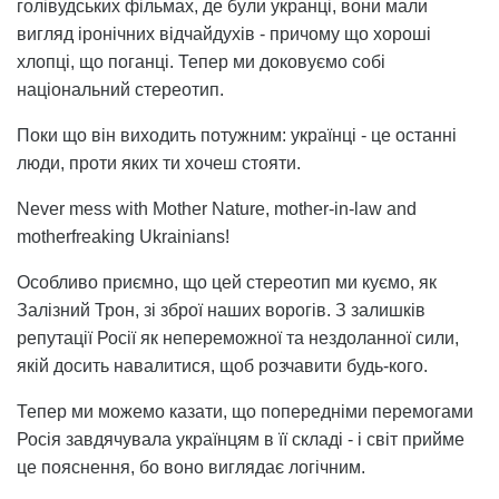
голівудських фільмах, де були укранці, вони мали
вигляд іронічних відчайдухів - причому що хороші
хлопці, що поганці. Тепер ми доковуємо собі
національний стереотип.
Поки що він виходить потужним: українці - це останні
люди, проти яких ти хочеш стояти.
Never mess with Mother Nature, mother-in-law and
motherfreaking Ukrainians!
Особливо приємно, що цей стереотип ми куємо, як
Залізний Трон, зі зброї наших ворогів. З залишків
репутації Росії як непереможної та нездоланної сили,
якій досить навалитися, щоб розчавити будь-кого.
Тепер ми можемо казати, що попередніми перемогами
Росія завдячувала українцям в її складі - і світ прийме
це пояснення, бо воно виглядає логічним.