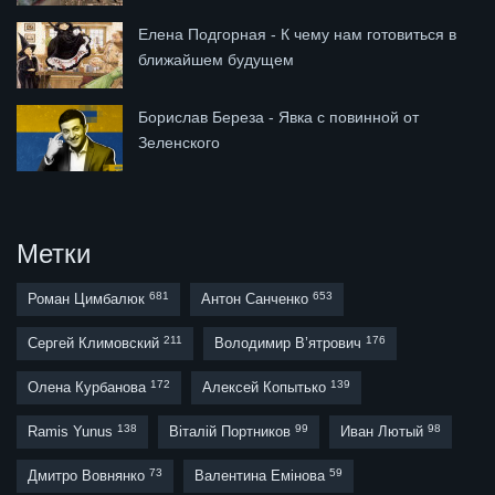
Елена Подгорная - К чему нам готовиться в
ближайшем будущем
Борислав Береза - Явка с повинной от
Зеленского
Метки
681
653
Роман Цимбалюк
Антон Санченко
211
176
Сергей Климовский
Володимир В’ятрович
172
139
Олена Курбанова
Алексей Копытько
138
99
98
Ramis Yunus
Віталій Портников
Иван Лютый
73
59
Дмитро Вовнянко
Валентина Емінова