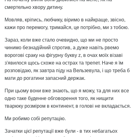
смертельно хвору дитину.
Мовляв, кріпись, любчику, віримо в найкраще, звісно,
кажи про перемогу, тримайся, це потрібно, ми з тобою.
Зараз, коли вже стало очевидно, що ми не просто
чинимо безнадійний спротив, а дуже навіть рвемо
ворогові сраку на фігурну букву z, в очах моїх візаві
з'явилося щось схоже на острах та трепет. Наче я їм
розповідаю, як завтра піду на Вельзевула, і що треба б
мати до рогатини запасний держак.
При цьому вони вже знають, що я можу, та для них все
одно таке буденне обговорення того, як нищити
тварюку розміром в континент, в голові не вкладається.
Ми робимо собі репутацію.
Зачатки цієї репутації вже були - в тих небагатьох