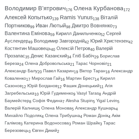
Володимир В’ятрович
Олена Курбанова
176
172
Алексей Копытько
Ramis Yunus
Віталій
139
138
Портников
Иван Лютый
Дмитро Вовнянко
99
98
73
Валентина Емінова
Кирилл Данильченко
Сергей
59
52
Ауслендер
Володимир Завгородній
Юрий Христензен
49
42
42
Костянтин Машовець
Олексій Петров
Валерій
40
40
Прозапас
Денис Казанский
Гліб Бабіч
Борислав
35
34
29
Береза
Олена Добровольська
Тарас Чорновіл
24
21
21
Александр Балу
Павел Казарин
Віктор Таран
Александр
20
19
18
Коваленко
Мирослав Гай
Мартин Брест
Кирилл
17
16
14
Сазонов
Юрій Богданов
Фашик Донецький
Агія
12
12
11
Загребельська
Юрій Гудименко
Vasyl Taras
Андрій
10
9
8
Баумейстер
Софія Федина
Alesha Stupin
Yigal Levin
8
7
5
5
Валерій Калниш
Олена Монова
Александр Кушнарь
5
5
4
Михайло Подоляк
Олена Трибушна
Роман Донік
Акім
4
4
4
Галімов
Катерина Водоносова
Роман Шрайк
Тарас
3
3
3
Березовець
Євген Дикий
3
2