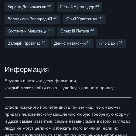
52
49
Кирилл Данильченко
Сергей Ауслендер
42
42
Володимир Завгородній
Юрий Христензен
40
40
Костянтин Машовець
Олексій Петров
35
34
29
Валерій Прозапас
Денис Казанский
Гліб Бабіч
Информация
Блуждая в потоках дезинформации,
каждый может найти свою… удобную для него правду.
Власть искусного пропагандиста так велика, что он может
придать человеческому мышлению любую требуемую форму,
и даже самые развитые, самые независимые в своих взглядах
люди не могут целиком избежать этого влияния, если их
надолго изолировать от всех других источников информации.