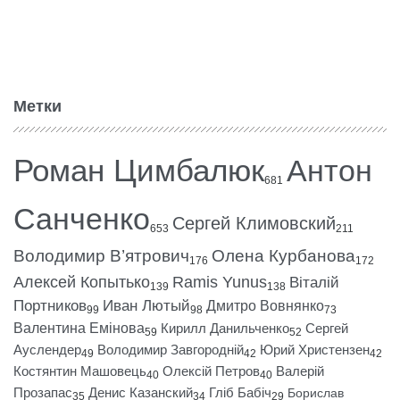
Метки
Роман Цимбалюк
Антон
681
Санченко
Сергей Климовский
653
211
Володимир В’ятрович
Олена Курбанова
176
172
Алексей Копытько
Ramis Yunus
Віталій
139
138
Портников
Иван Лютый
Дмитро Вовнянко
99
98
73
Валентина Емінова
Кирилл Данильченко
Сергей
59
52
Ауслендер
Володимир Завгородній
Юрий Христензен
49
42
42
Костянтин Машовець
Олексій Петров
Валерій
40
40
Прозапас
Денис Казанский
Гліб Бабіч
Борислав
35
34
29