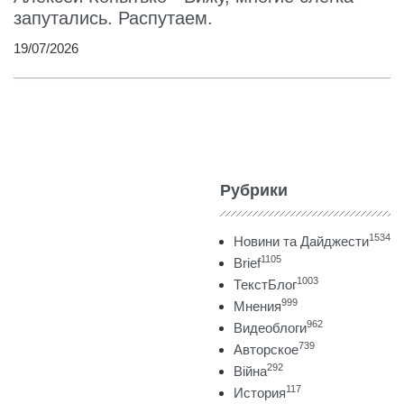
запутались. Распутаем.
19/07/2026
Рубрики
1534
Новини та Дайджести
1105
Brief
1003
ТекстБлог
999
Мнения
962
Видеоблоги
739
Авторское
292
Війна
117
История