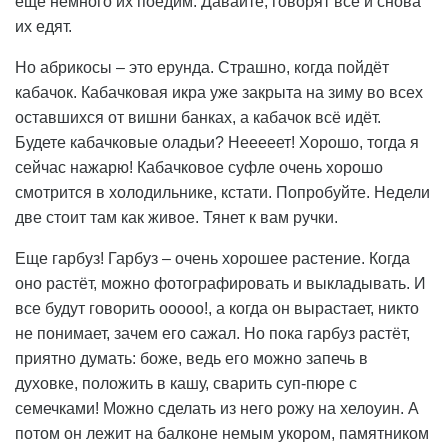
ещё немного их поедим. Давайте, говорят все и снова
их едят.
Но абрикосы – это ерунда. Страшно, когда пойдёт
кабачок. Кабачковая икра уже закрыта на зиму во всех
оставшихся от вишни банках, а кабачок всё идёт.
Будете кабачковые оладьи? Нееееет! Хорошо, тогда я
сейчас нажарю! Кабачковое суфле очень хорошо
смотрится в холодильнике, кстати. Попробуйте. Недели
две стоит там как живое. Тянет к вам ручки.
Еще гарбуз! Гарбуз – очень хорошее растение. Когда
оно растёт, можно фотографировать и выкладывать. И
все будут говорить ооооо!, а когда он вырастает, никто
не понимает, зачем его сажал. Но пока гарбуз растёт,
приятно думать: боже, ведь его можно запечь в
духовке, положить в кашу, сварить суп-пюре с
семечками! Можно сделать из него рожу на хелоуин. А
потом он лежит на балконе немым укором, памятником