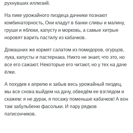
рухнувших иллюзий.
На пике урожайного пиздеца дачники познают
комбинаторность, Они кладут в банки сливы и малину,
груши и яблоки, капусту и морковь, а самые хитрые
норовят варить пастилу из кабачков.
Домашних же кормят салатом из помидоров, огурцов,
лука, капусты и пастернака. Никто не знает, что это, но
все его сажают. Некоторые его читают, но у тех на даче
ёлки.
А похудев к апрелю и забыв весь урожайный пиздец,
мы все снова выйдем на дачу, обведём ее взглядом и
скажем: я не дурак, я посажу поменьше кабачков! А вон
там забульбеню фасольки. И пару рядков
патисончиков.