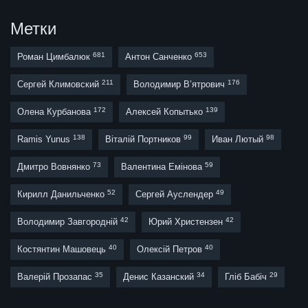
Метки
681
653
Роман Цимбалюк
Антон Санченко
211
176
Сергей Климовский
Володимир В’ятрович
172
139
Олена Курбанова
Алексей Копытько
138
99
98
Ramis Yunus
Віталій Портников
Иван Лютый
73
59
Дмитро Вовнянко
Валентина Емінова
52
49
Кирилл Данильченко
Сергей Ауслендер
42
42
Володимир Завгородній
Юрий Христензен
40
40
Костянтин Машовець
Олексій Петров
35
34
29
Валерій Прозапас
Денис Казанский
Гліб Бабіч