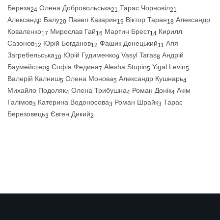
Береза
Олена Добровольська
Тарас Чорновіл
24
21
21
Александр Балу
Павел Казарин
Віктор Таран
Александр
20
19
18
Коваленко
Мирослав Гай
Мартин Брест
Кирилл
17
16
14
Сазонов
Юрій Богданов
Фашик Донецький
Агія
12
12
11
Загребельська
Юрій Гудименко
Vasyl Taras
Андрій
10
9
8
Баумейстер
Софія Федина
Alesha Stupin
Yigal Levin
8
7
5
5
Валерій Калниш
Олена Монова
Александр Кушнарь
5
5
4
Михайло Подоляк
Олена Трибушна
Роман Донік
Акім
4
4
4
Галімов
Катерина Водоносова
Роман Шрайк
Тарас
3
3
3
Березовець
Євген Дикий
3
2