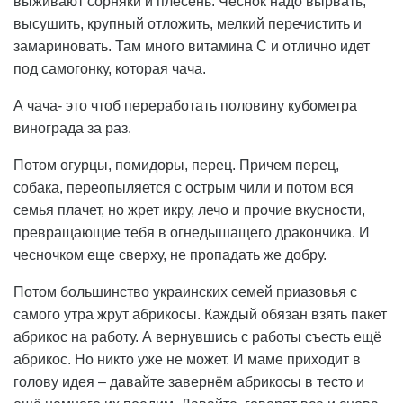
выживают сорняки и плесень. Чеснок надо вырвать,
высушить, крупный отложить, мелкий перечистить и
замариновать. Там много витамина С и отлично идет
под самогонку, которая чача.
А чача- это чтоб переработать половину кубометра
винограда за раз.
Потом огурцы, помидоры, перец. Причем перец,
собака, переопыляется с острым чили и потом вся
семья плачет, но жрет икру, лечо и прочие вкусности,
превращающие тебя в огнедышащего дракончика. И
чесночком еще сверху, не пропадать же добру.
Потом большинство украинских семей приазовья с
самого утра жрут абрикосы. Каждый обязан взять пакет
абрикос на работу. А вернувшись с работы съесть ещё
абрикос. Но никто уже не может. И маме приходит в
голову идея – давайте завернём абрикосы в тесто и