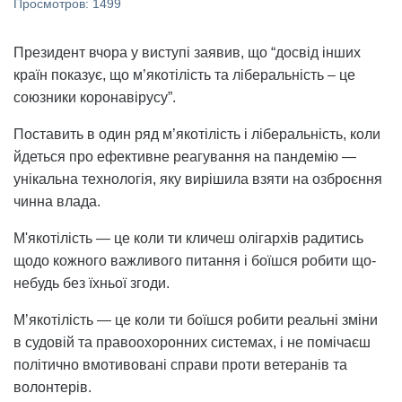
Просмотров: 1499
Президент вчора у виступі заявив, що “досвід інших
країн показує, що м’якотілість та ліберальність – це
союзники коронавірусу”.
Поставить в один ряд м’якотілість і ліберальність, коли
йдеться про ефективне реагування на пандемію —
унікальна технологія, яку вирішила взяти на озброєння
чинна влада.
М'якотілість — це коли ти кличеш олігархів радитись
щодо кожного важливого питання і боїшся робити що-
небудь без їхньої згоди.
М’якотілість — це коли ти боїшся робити реальні зміни
в судовій та правоохоронних системах, і не помічаєш
політично вмотивовані справи проти ветеранів та
волонтерів.