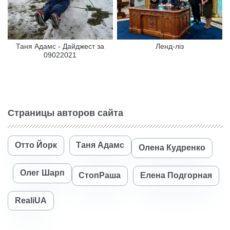
Таня Адамс - Дайджест за
Ленд-ліз
09022021
Страницы авторов сайта
Отто Йорк
Таня Адамс
Олена Кудренко
Олег Шарп
СтопРаша
Елена Подгорная
RealiUA