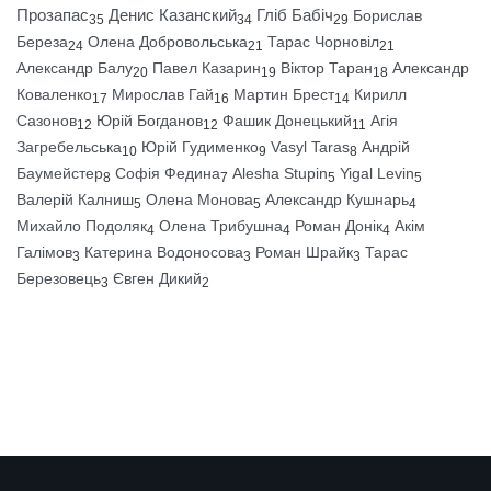
Прозапас
Денис Казанский
Гліб Бабіч
Борислав
35
34
29
Береза
Олена Добровольська
Тарас Чорновіл
24
21
21
Александр Балу
Павел Казарин
Віктор Таран
Александр
20
19
18
Коваленко
Мирослав Гай
Мартин Брест
Кирилл
17
16
14
Сазонов
Юрій Богданов
Фашик Донецький
Агія
12
12
11
Загребельська
Юрій Гудименко
Vasyl Taras
Андрій
10
9
8
Баумейстер
Софія Федина
Alesha Stupin
Yigal Levin
8
7
5
5
Валерій Калниш
Олена Монова
Александр Кушнарь
5
5
4
Михайло Подоляк
Олена Трибушна
Роман Донік
Акім
4
4
4
Галімов
Катерина Водоносова
Роман Шрайк
Тарас
3
3
3
Березовець
Євген Дикий
3
2