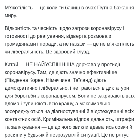
М’якотілість — це коли ти бачиш в очах Путіна бажання
миру.
Відкритість та чесність щодо загрози коронавірусу і
готовності до реагування, відверта розмова з
громадянами і поради, а не накази — це не м’якотілість
чи ліберальність. Це здоровий глузд.
Китай — НЕ НАЙУСПІШНІША держава у протидії
коронавірусу. Там, де діють значно ефективніше
(Південна Корея, Німеччина, Таїланд) діють
демократично і ліберально, і не граються в диктатури
для боротьби з коронавірусом. Вони не закривають всіх
вдома і зупиняють всю країну, а максимально
зосереджуються на діагностуванні й відстежуванні всіх
контактних осіб. Кримінальна відповідальність, штрафи
та залякування — це до чого звикли вдаватись совки й
росіяни у будь-якій незрозумілій ситуації. Це не рятує