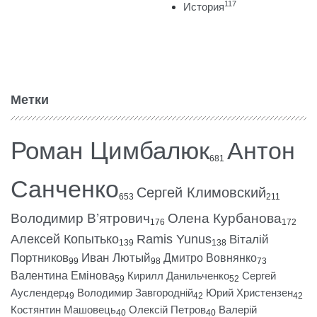
117
История
Метки
Роман Цимбалюк
Антон
681
Санченко
Сергей Климовский
653
211
Володимир В’ятрович
Олена Курбанова
176
172
Алексей Копытько
Ramis Yunus
Віталій
139
138
Портников
Иван Лютый
Дмитро Вовнянко
99
98
73
Валентина Емінова
Кирилл Данильченко
Сергей
59
52
Ауслендер
Володимир Завгородній
Юрий Христензен
49
42
42
Костянтин Машовець
Олексій Петров
Валерій
40
40