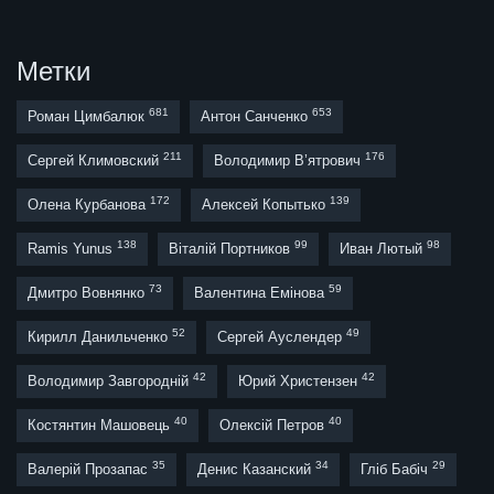
Метки
681
653
Роман Цимбалюк
Антон Санченко
211
176
Сергей Климовский
Володимир В’ятрович
172
139
Олена Курбанова
Алексей Копытько
138
99
98
Ramis Yunus
Віталій Портников
Иван Лютый
73
59
Дмитро Вовнянко
Валентина Емінова
52
49
Кирилл Данильченко
Сергей Ауслендер
42
42
Володимир Завгородній
Юрий Христензен
40
40
Костянтин Машовець
Олексій Петров
35
34
29
Валерій Прозапас
Денис Казанский
Гліб Бабіч