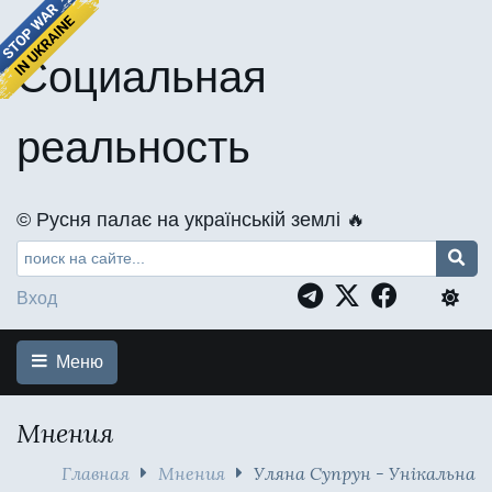
Социальная
реальность
©️ Русня палає на українській землі 🔥
Вход
Меню
Мнения
Главная
Мнения
Уляна Супрун - Унікальна