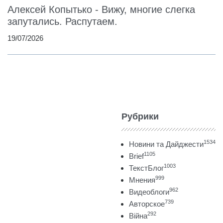
Алексей Копытько - Вижу, многие слегка
запутались. Распутаем.
19/07/2026
Рубрики
1534
Новини та Дайджести
1105
Brief
1003
ТекстБлог
999
Мнения
962
Видеоблоги
739
Авторское
292
Війна