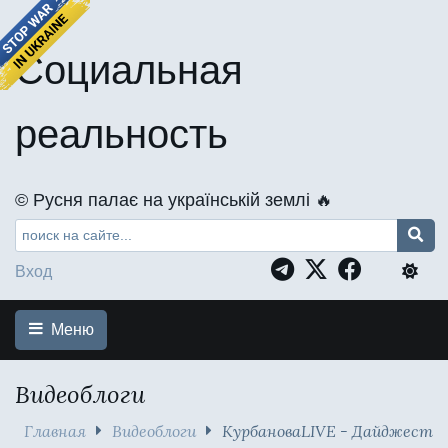
Социальная
реальность
©️ Русня палає на українській землі 🔥
Вход
Меню
Видеоблоги
Главная
Видеоблоги
КурбановаLIVE - Дайджест