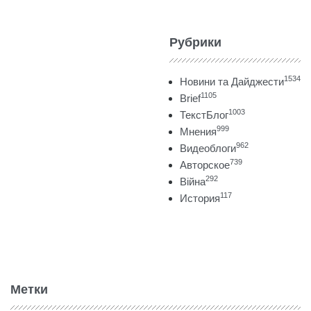
Рубрики
1534
Новини та Дайджести
1105
Brief
1003
ТекстБлог
999
Мнения
962
Видеоблоги
739
Авторское
292
Війна
117
История
Метки