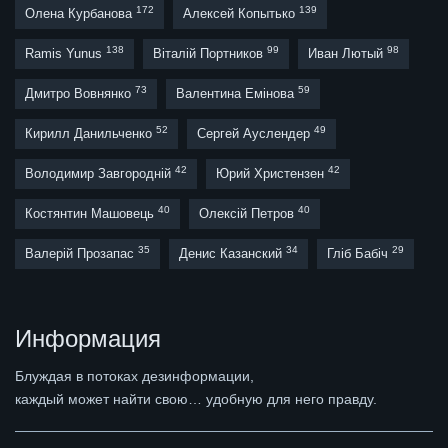
172
139
Олена Курбанова
Алексей Копытько
138
99
98
Ramis Yunus
Віталій Портников
Иван Лютый
73
59
Дмитро Вовнянко
Валентина Емінова
52
49
Кирилл Данильченко
Сергей Ауслендер
42
42
Володимир Завгородній
Юрий Христензен
40
40
Костянтин Машовець
Олексій Петров
35
34
29
Валерій Прозапас
Денис Казанский
Гліб Бабіч
Информация
Блуждая в потоках дезинформации,
каждый может найти свою… удобную для него правду.