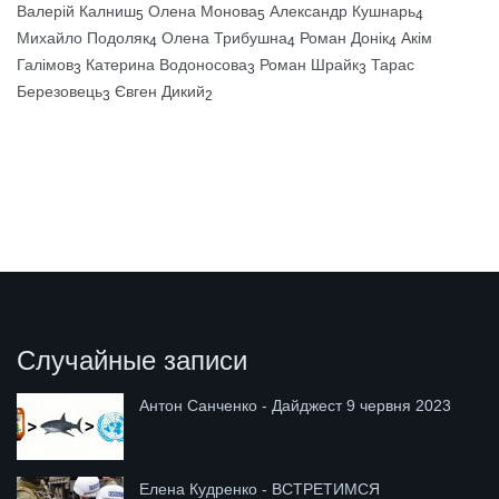
Валерій Калниш
Олена Монова
Александр Кушнарь
5
5
4
Михайло Подоляк
Олена Трибушна
Роман Донік
Акім
4
4
4
Галімов
Катерина Водоносова
Роман Шрайк
Тарас
3
3
3
Березовець
Євген Дикий
3
2
Случайные записи
Антон Санченко - Дайджест 9 червня 2023
Елена Кудренко - ВСТРЕТИМСЯ