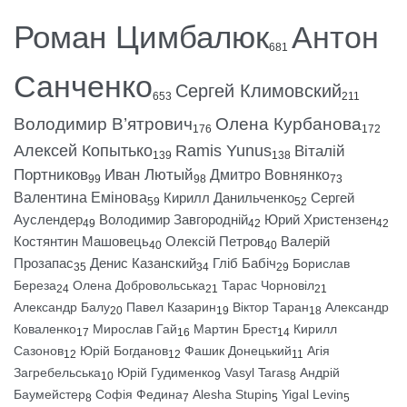
Роман Цимбалюк
Антон
681
Санченко
Сергей Климовский
653
211
Володимир В’ятрович
Олена Курбанова
176
172
Алексей Копытько
Ramis Yunus
Віталій
139
138
Портников
Иван Лютый
Дмитро Вовнянко
99
98
73
Валентина Емінова
Кирилл Данильченко
Сергей
59
52
Ауслендер
Володимир Завгородній
Юрий Христензен
49
42
42
Костянтин Машовець
Олексій Петров
Валерій
40
40
Прозапас
Денис Казанский
Гліб Бабіч
Борислав
35
34
29
Береза
Олена Добровольська
Тарас Чорновіл
24
21
21
Александр Балу
Павел Казарин
Віктор Таран
Александр
20
19
18
Коваленко
Мирослав Гай
Мартин Брест
Кирилл
17
16
14
Сазонов
Юрій Богданов
Фашик Донецький
Агія
12
12
11
Загребельська
Юрій Гудименко
Vasyl Taras
Андрій
10
9
8
Баумейстер
Софія Федина
Alesha Stupin
Yigal Levin
8
7
5
5