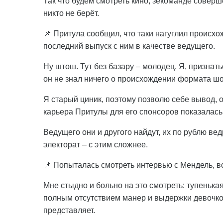
Так что будем смотреть кино, зекоманде совер
никто не берёт.
📌 Притула сообщил, что таки нагуглил происх
последний выпуск с ним в качестве ведущего.
Ну штош. Тут без базару – молодец. Я, признать
он не знал ничего о происхождении формата шоу
Я старый циник, поэтому позволю себе вывод, 
карьера Притулы для его спонсоров показалась
Ведущего они и другого найдут, их по рублю вед
электорат – с этим сложнее.
📌 Попыталась смотреть интервью с Мендель, в
Мне стыдно и больно на это смотреть: тупенькая
полным отсутствием манер и выдержки девочко п
представляет.