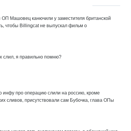
вы ОП Машовец канючили у заместителя британской
, чтобы Billingcat не выпускал фильм о
х слил, я правильно помню?
го инфу про операцию слили на россию, кроме
ких сливов, присутствовали сам Бубочка, глава ОПы