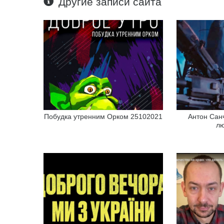
Другие записи сайта
Побудка утренним Орком 25102021
Антон Санч
лю