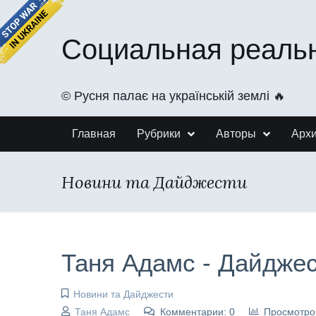
Социальная реаль
©️ Русня палає на українській землі 🔥
Главная
Рубрики
Авторы
Арх
Новини та Дайджести
Таня Адамс - Дайджес
Новини та Дайджести
Таня Адамс
Комментарии: 0
Просмотро