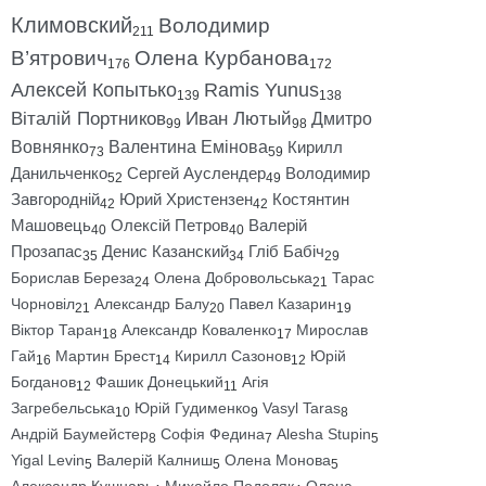
Климовский
Володимир
211
В’ятрович
Олена Курбанова
176
172
Алексей Копытько
Ramis Yunus
139
138
Віталій Портников
Иван Лютый
Дмитро
99
98
Вовнянко
Валентина Емінова
Кирилл
73
59
Данильченко
Сергей Ауслендер
Володимир
52
49
Завгородній
Юрий Христензен
Костянтин
42
42
Машовець
Олексій Петров
Валерій
40
40
Прозапас
Денис Казанский
Гліб Бабіч
35
34
29
Борислав Береза
Олена Добровольська
Тарас
24
21
Чорновіл
Александр Балу
Павел Казарин
21
20
19
Віктор Таран
Александр Коваленко
Мирослав
18
17
Гай
Мартин Брест
Кирилл Сазонов
Юрій
16
14
12
Богданов
Фашик Донецький
Агія
12
11
Загребельська
Юрій Гудименко
Vasyl Taras
10
9
8
Андрій Баумейстер
Софія Федина
Alesha Stupin
8
7
5
Yigal Levin
Валерій Калниш
Олена Монова
5
5
5
Александр Кушнарь
Михайло Подоляк
Олена