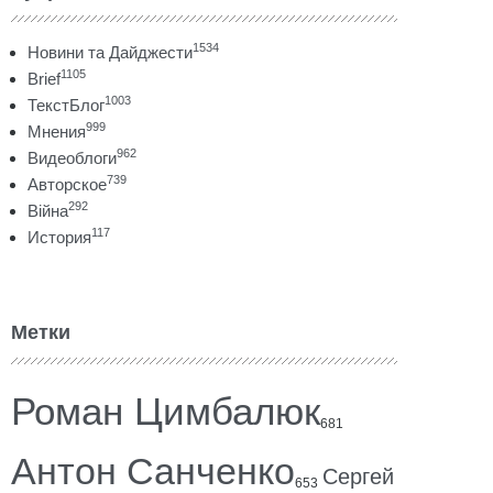
1534
Новини та Дайджести
1105
Brief
1003
ТекстБлог
999
Мнения
962
Видеоблоги
739
Авторское
292
Війна
117
История
Метки
Роман Цимбалюк
681
Антон Санченко
Сергей
653