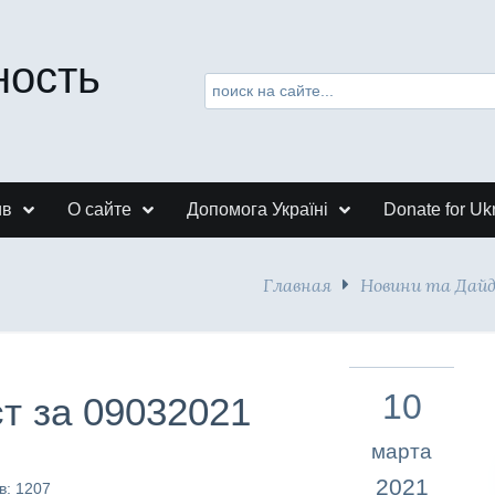
ность
ив
О сайте
Допомога Україні
Donate for Uk
Главная
Новини та Дай
10
т за 09032021
марта
2021
в: 1207