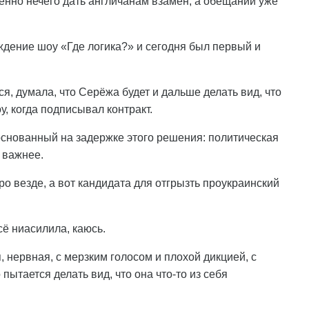
шенно нечего дать англичанам взамен, а обещаний уже
ождение шоу «Где логика?» и сегодня был первый и
ся, думала, что Серёжа будет и дальше делать вид, что
, когда подписывал контракт.
основанный на задержке этого решения: политическая
 важнее.
ро везде, а вот кандидата для отгрызть проукраинский
сё ниасилила, каюсь.
, нервная, с мерзким голосом и плохой дикцией, с
ытается делать вид, что она что-то из себя