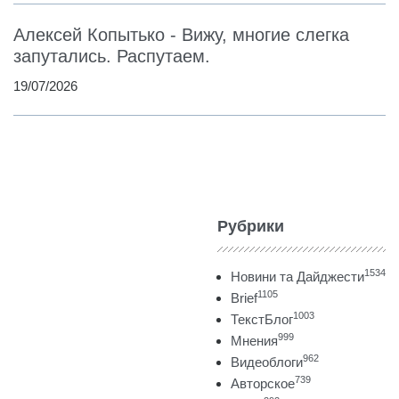
Алексей Копытько - Вижу, многие слегка
запутались. Распутаем.
19/07/2026
Рубрики
1534
Новини та Дайджести
1105
Brief
1003
ТекстБлог
999
Мнения
962
Видеоблоги
739
Авторское