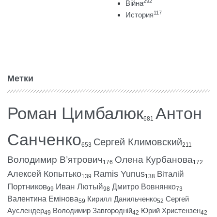
292
Війна
117
История
Метки
Роман Цимбалюк
Антон
681
Санченко
Сергей Климовский
653
211
Володимир В’ятрович
Олена Курбанова
176
172
Алексей Копытько
Ramis Yunus
Віталій
139
138
Портников
Иван Лютый
Дмитро Вовнянко
99
98
73
Валентина Емінова
Кирилл Данильченко
Сергей
59
52
Ауслендер
Володимир Завгородній
Юрий Христензен
49
42
42