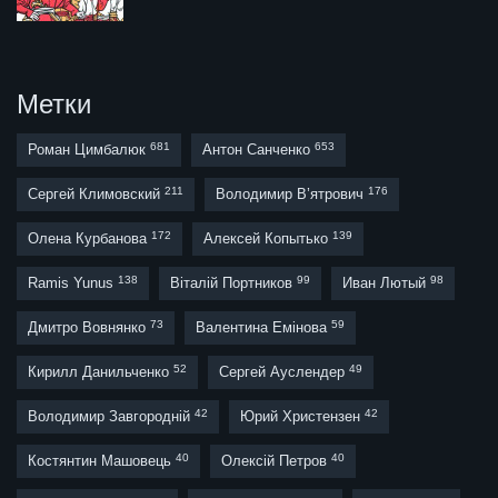
Метки
681
653
Роман Цимбалюк
Антон Санченко
211
176
Сергей Климовский
Володимир В’ятрович
172
139
Олена Курбанова
Алексей Копытько
138
99
98
Ramis Yunus
Віталій Портников
Иван Лютый
73
59
Дмитро Вовнянко
Валентина Емінова
52
49
Кирилл Данильченко
Сергей Ауслендер
42
42
Володимир Завгородній
Юрий Христензен
40
40
Костянтин Машовець
Олексій Петров