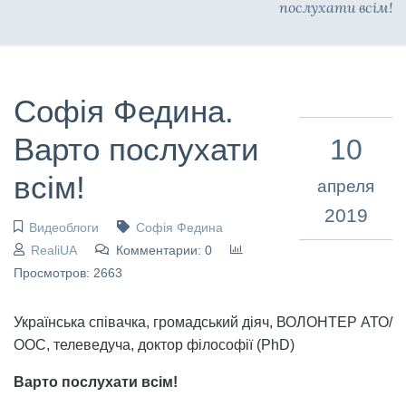
послухати всім!
Софія Федина.
Варто послухати
10
всім!
апреля
2019
Видеоблоги
Софія Федина
RealiUA
Комментарии: 0
Просмотров: 2663
Українська співачка, громадський діяч, ВОЛОНТЕР АТО/
ООС, телеведуча, доктор філософії (PhD)
Варто послухати всім!