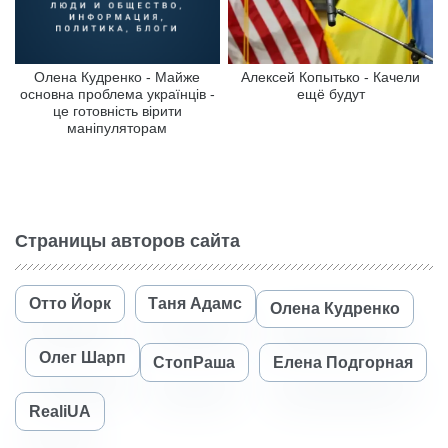
Олена Кудренко - Майже
Алексей Копытько - Качели
основна проблема українців -
ещё будут
це готовність вірити
маніпуляторам
Страницы авторов сайта
Отто Йорк
Таня Адамс
Олена Кудренко
Олег Шарп
СтопРаша
Елена Подгорная
RealiUA