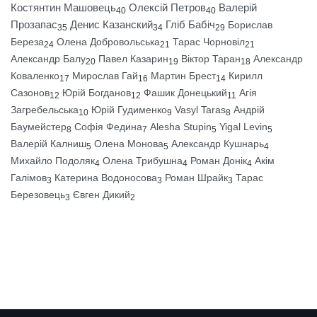
Костянтин Машовець
Олексій Петров
Валерій
40
40
Прозапас
Денис Казанский
Гліб Бабіч
Борислав
35
34
29
Береза
Олена Добровольська
Тарас Чорновіл
24
21
21
Александр Балу
Павел Казарин
Віктор Таран
Александр
20
19
18
Коваленко
Мирослав Гай
Мартин Брест
Кирилл
17
16
14
Сазонов
Юрій Богданов
Фашик Донецький
Агія
12
12
11
Загребельська
Юрій Гудименко
Vasyl Taras
Андрій
10
9
8
Баумейстер
Софія Федина
Alesha Stupin
Yigal Levin
8
7
5
5
Валерій Калниш
Олена Монова
Александр Кушнарь
5
5
4
Михайло Подоляк
Олена Трибушна
Роман Донік
Акім
4
4
4
Галімов
Катерина Водоносова
Роман Шрайк
Тарас
3
3
3
Березовець
Євген Дикий
3
2