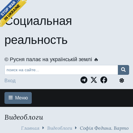
Социальная
реальность
©️ Русня палає на українській землі 🔥
Вход
Меню
Видеоблоги
Главная
Видеоблоги
Софія Федина. Варто