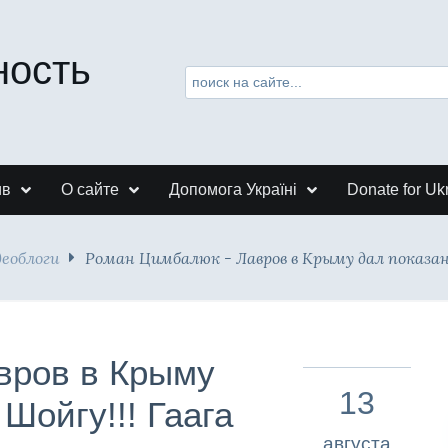
ность
ив
О сайте
Допомога Україні
Donate for Uk
деоблоги
Роман Цимбалюк - Лавров в Крыму дал показани
вров в Крыму
13
Шойгу!!! Гаага
августа