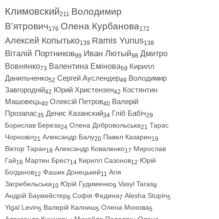
Климовский
Володимир
211
В’ятрович
Олена Курбанова
176
172
Алексей Копытько
Ramis Yunus
139
138
Віталій Портников
Иван Лютый
Дмитро
99
98
Вовнянко
Валентина Емінова
Кирилл
73
59
Данильченко
Сергей Ауслендер
Володимир
52
49
Завгородній
Юрий Христензен
Костянтин
42
42
Машовець
Олексій Петров
Валерій
40
40
Прозапас
Денис Казанский
Гліб Бабіч
35
34
29
Борислав Береза
Олена Добровольська
Тарас
24
21
Чорновіл
Александр Балу
Павел Казарин
21
20
19
Віктор Таран
Александр Коваленко
Мирослав
18
17
Гай
Мартин Брест
Кирилл Сазонов
Юрій
16
14
12
Богданов
Фашик Донецький
Агія
12
11
Загребельська
Юрій Гудименко
Vasyl Taras
10
9
8
Андрій Баумейстер
Софія Федина
Alesha Stupin
8
7
5
Yigal Levin
Валерій Калниш
Олена Монова
5
5
5
Александр Кушнарь
Михайло Подоляк
Олена