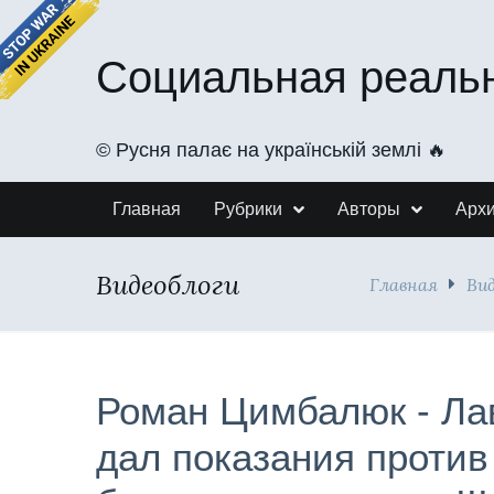
Социальная реаль
©️ Русня палає на українській землі 🔥
Главная
Рубрики
Авторы
Арх
Видеоблоги
Главная
Ви
Роман Цимбалюк - Ла
дал показания против 