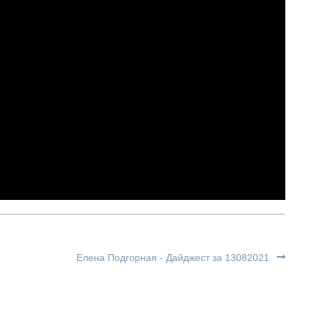
Елена Подгорная - Дайджест за 13082021