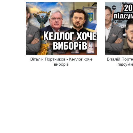
Віталій Портников - Келлог хоче
Віталій Портн
виборів
підсумк