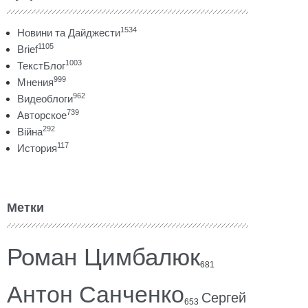
1534
Новини та Дайджести
1105
Brief
1003
ТекстБлог
999
Мнения
962
Видеоблоги
739
Авторское
292
Війна
117
История
Метки
Роман Цимбалюк
681
Антон Санченко
Сергей
653