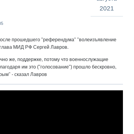
2021
35
 после прошедшего "референдума" "волеизъявление
 глава МИД РФ Сергей Лавров.
ечно же, поддержке, потому что военнослужащие
лагодаря им это ("голосование") прошло бескровно,
рым" - сказал Лавров