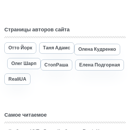
Страницы авторов сайта
Отто Йорк
Таня Адамс
Олена Кудренко
Олег Шарп
СтопРаша
Елена Подгорная
RealiUA
Самое читаемое