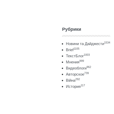
Рубрики
1534
Новини та Дайджести
1105
Brief
1003
ТекстБлог
999
Мнения
962
Видеоблоги
739
Авторское
292
Війна
117
История