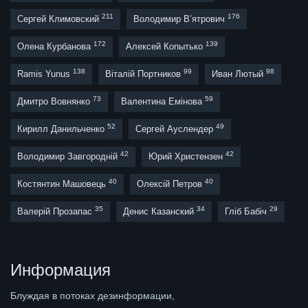
211
176
Сергей Климовский
Володимир В’ятрович
172
139
Олена Курбанова
Алексей Копытько
138
99
98
Ramis Yunus
Віталій Портников
Иван Лютый
73
59
Дмитро Вовнянко
Валентина Емінова
52
49
Кирилл Данильченко
Сергей Ауслендер
42
42
Володимир Завгородній
Юрий Христензен
40
40
Костянтин Машовець
Олексій Петров
35
34
29
Валерій Прозапас
Денис Казанский
Гліб Бабіч
Информация
Блуждая в потоках дезинформации,