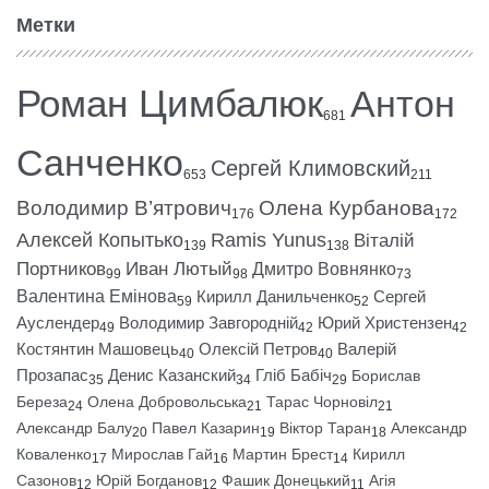
Метки
Роман Цимбалюк
Антон
681
Санченко
Сергей Климовский
653
211
Володимир В’ятрович
Олена Курбанова
176
172
Алексей Копытько
Ramis Yunus
Віталій
139
138
Портников
Иван Лютый
Дмитро Вовнянко
99
98
73
Валентина Емінова
Кирилл Данильченко
Сергей
59
52
Ауслендер
Володимир Завгородній
Юрий Христензен
49
42
42
Костянтин Машовець
Олексій Петров
Валерій
40
40
Прозапас
Денис Казанский
Гліб Бабіч
Борислав
35
34
29
Береза
Олена Добровольська
Тарас Чорновіл
24
21
21
Александр Балу
Павел Казарин
Віктор Таран
Александр
20
19
18
Коваленко
Мирослав Гай
Мартин Брест
Кирилл
17
16
14
Сазонов
Юрій Богданов
Фашик Донецький
Агія
12
12
11