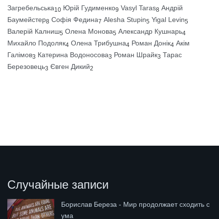
Загребельська
Юрій Гудименко
Vasyl Taras
Андрій
10
9
8
Баумейстер
Софія Федина
Alesha Stupin
Yigal Levin
8
7
5
5
Валерій Калниш
Олена Монова
Александр Кушнарь
5
5
4
Михайло Подоляк
Олена Трибушна
Роман Донік
Акім
4
4
4
Галімов
Катерина Водоносова
Роман Шрайк
Тарас
3
3
3
Березовець
Євген Дикий
3
2
Случайные записи
Борислав Береза - Мир продолжает сходить с
ума