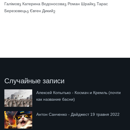
Галімов
Катерина Водоносова
Роман Шрайк
Тарас
3
3
3
Березовець
Євген Дикий
3
2
Случайные записи
Алексей Копытько - Космач и Кремль (почти
как название басни)
Антон Санченко - Дайджест 19 травня 2022