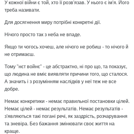
У кожної війни є той, хто її розв'язав. У нього є ім'я. Його
треба називати.
Для досягнення миру потрібні конкретні дії.
Нічого просто так з неба не впаде.
Якщо ти чогось хочеш, але нічого не робиш - то нічого й
не отримаєш.
Тому "нєт войнє" - це абстрактно, ні про що, та показує,
що людина не вміє виявляти причини того, що сталося.
А значить і з розумінням наслідків у неї теж не все
добре.
Немає конкретики - немає правильної постановки цілей.
Немає цілей - немає результатів. Немає результатів -
з'являються такі погані речі, як заздрість, розчарування
та зневіра. Без бажання змінювати своє життя на
краще.