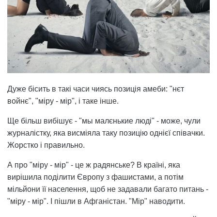
Дуже бісить в такі часи чиясь позиція амеби: "нєт
войнє", "міру - мір", і таке інше.
Ще більш вибішує - "мы малєнькие люді" - може, чули
журналістку, яка висміяла таку позицію однієї співачки.
Жорстко і правильно.
А про "міру - мір" - це ж радянське? В країні, яка
вирішила поділити Європу з фашистами, а потім
мільйони її населення, щоб не задавали багато питань -
"міру - мір". І пішли в Афганістан. "Мір" наводити.