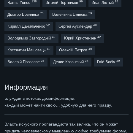
138
99
98
Ramis Yunus
Віталій Портников
Иван Лютый
73
59
Дмитро Вовнянко
Валентина Емінова
52
49
Кирилл Данильченко
Сергей Ауслендер
42
42
Володимир Завгородній
Юрий Христензен
40
40
Костянтин Машовець
Олексій Петров
35
34
29
Валерій Прозапас
Денис Казанский
Гліб Бабіч
Информация
Блуждая в потоках дезинформации,
каждый может найти свою… удобную для него правду.
Власть искусного пропагандиста так велика, что он может
придать человеческому мышлению любую требуемую форму,