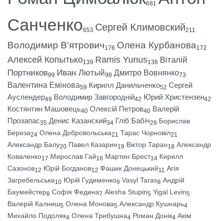
681
Санченко
Сергей Климовский
653
211
Володимир В’ятрович
Олена Курбанова
176
172
Алексей Копытько
Ramis Yunus
Віталій
139
138
Портников
Иван Лютый
Дмитро Вовнянко
99
98
73
Валентина Емінова
Кирилл Данильченко
Сергей
59
52
Ауслендер
Володимир Завгородній
Юрий Христензен
49
42
42
Костянтин Машовець
Олексій Петров
Валерій
40
40
Прозапас
Денис Казанский
Гліб Бабіч
Борислав
35
34
29
Береза
Олена Добровольська
Тарас Чорновіл
24
21
21
Александр Балу
Павел Казарин
Віктор Таран
Александр
20
19
18
Коваленко
Мирослав Гай
Мартин Брест
Кирилл
17
16
14
Сазонов
Юрій Богданов
Фашик Донецький
Агія
12
12
11
Загребельська
Юрій Гудименко
Vasyl Taras
Андрій
10
9
8
Баумейстер
Софія Федина
Alesha Stupin
Yigal Levin
8
7
5
5
Валерій Калниш
Олена Монова
Александр Кушнарь
5
5
4
Михайло Подоляк
Олена Трибушна
Роман Донік
Акім
4
4
4