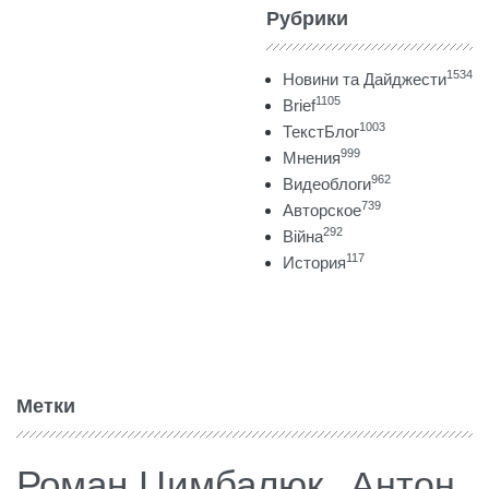
Рубрики
1534
Новини та Дайджести
1105
Brief
1003
ТекстБлог
999
Мнения
962
Видеоблоги
739
Авторское
292
Війна
117
История
Метки
Роман Цимбалюк
Антон