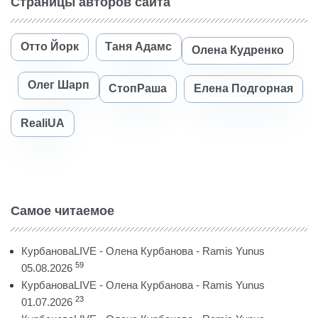
Страницы авторов сайта
Отто Йорк
Таня Адамс
Олена Кудренко
Олег Шарп
СтопРаша
Елена Подгорная
RealiUA
Самое читаемое
КурбановаLIVE - Олена Курбанова - Ramis Yunus
59
05.08.2026
КурбановаLIVE - Олена Курбанова - Ramis Yunus
23
01.07.2026