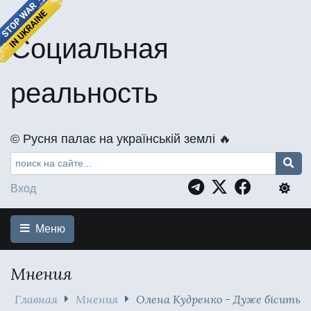
Социальная
реальность
©️ Русня палає на українській землі 🔥
Вход
Меню
Мнения
Главная
Мнения
Олена Кудренко - Дуже бісить