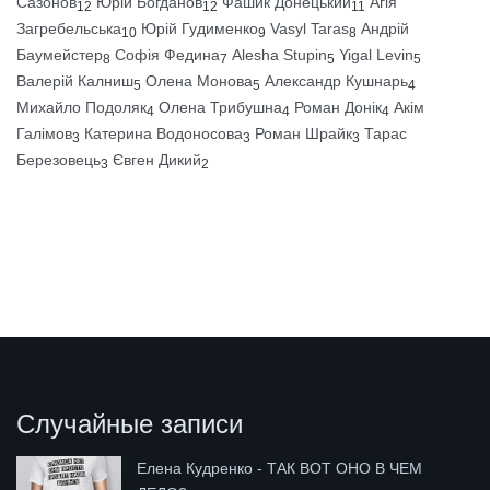
Сазонов
Юрій Богданов
Фашик Донецький
Агія
12
12
11
Загребельська
Юрій Гудименко
Vasyl Taras
Андрій
10
9
8
Баумейстер
Софія Федина
Alesha Stupin
Yigal Levin
8
7
5
5
Валерій Калниш
Олена Монова
Александр Кушнарь
5
5
4
Михайло Подоляк
Олена Трибушна
Роман Донік
Акім
4
4
4
Галімов
Катерина Водоносова
Роман Шрайк
Тарас
3
3
3
Березовець
Євген Дикий
3
2
Случайные записи
Елена Кудренко - ТАК ВОТ ОНО В ЧЕМ