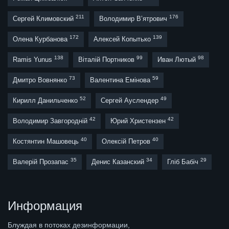
211
176
Сергей Климовский
Володимир В’ятрович
172
139
Олена Курбанова
Алексей Копытько
138
99
98
Ramis Yunus
Віталій Портников
Иван Лютый
73
59
Дмитро Вовнянко
Валентина Емінова
52
49
Кирилл Данильченко
Сергей Ауслендер
42
42
Володимир Завгородній
Юрий Христензен
40
40
Костянтин Машовець
Олексій Петров
35
34
29
Валерій Прозапас
Денис Казанский
Гліб Бабіч
Информация
Блуждая в потоках дезинформации,