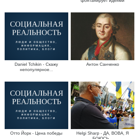
фонтанирует идеями
Daniel Tchikin - Скажу
Антон Санченко
непопулярное...
Отто Йорк - Цена победы
Helgi Sharp - ДА, ВОВА, Я
БОЮСЬ...