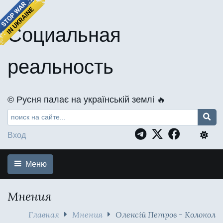
Социальная
реальность
©️ Русня палає на українській землі 🔥
Вход
Меню
Мнения
Главная
Мнения
Олексій Петров - Колокол