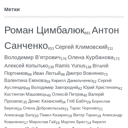
Метки
Роман Цимбалюк
Антон
681
Санченко
Сергей Климовский
653
211
Володимир В’ятрович
Олена Курбанова
176
172
Алексей Копытько
Ramis Yunus
Віталій
139
138
Портников
Иван Лютый
Дмитро Вовнянко
99
98
73
Валентина Емінова
Кирилл Данильченко
Сергей
59
52
Ауслендер
Володимир Завгородній
Юрий Христензен
49
42
42
Костянтин Машовець
Олексій Петров
Валерій
40
40
Прозапас
Денис Казанский
Гліб Бабіч
Борислав
35
34
29
Береза
Олена Добровольська
Тарас Чорновіл
24
21
21
Александр Балу
Павел Казарин
Віктор Таран
Александр
20
19
18
Коваленко
Мирослав Гай
Мартин Брест
Кирилл
17
16
14