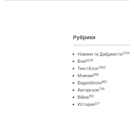
Рубрики
1534
Новини та Дайджести
1105
Brief
1003
ТекстБлог
999
Мнения
962
Видеоблоги
739
Авторское
292
Війна
117
История