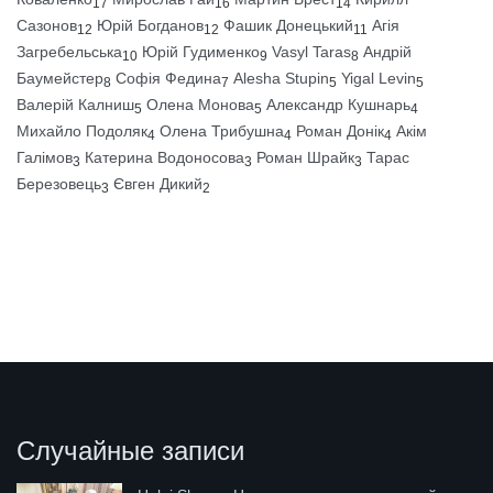
17
16
14
Сазонов
Юрій Богданов
Фашик Донецький
Агія
12
12
11
Загребельська
Юрій Гудименко
Vasyl Taras
Андрій
10
9
8
Баумейстер
Софія Федина
Alesha Stupin
Yigal Levin
8
7
5
5
Валерій Калниш
Олена Монова
Александр Кушнарь
5
5
4
Михайло Подоляк
Олена Трибушна
Роман Донік
Акім
4
4
4
Галімов
Катерина Водоносова
Роман Шрайк
Тарас
3
3
3
Березовець
Євген Дикий
3
2
Случайные записи