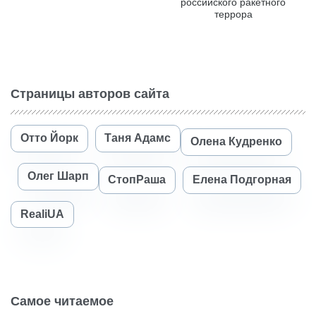
российского ракетного
террора
Страницы авторов сайта
Отто Йорк
Таня Адамс
Олена Кудренко
Олег Шарп
СтопРаша
Елена Подгорная
RealiUA
Самое читаемое