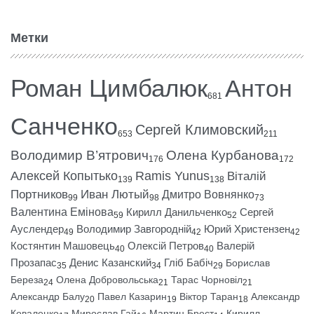
Метки
Роман Цимбалюк
Антон
681
Санченко
Сергей Климовский
653
211
Володимир В’ятрович
Олена Курбанова
176
172
Алексей Копытько
Ramis Yunus
Віталій
139
138
Портников
Иван Лютый
Дмитро Вовнянко
99
98
73
Валентина Емінова
Кирилл Данильченко
Сергей
59
52
Ауслендер
Володимир Завгородній
Юрий Христензен
49
42
42
Костянтин Машовець
Олексій Петров
Валерій
40
40
Прозапас
Денис Казанский
Гліб Бабіч
Борислав
35
34
29
Береза
Олена Добровольська
Тарас Чорновіл
24
21
21
Александр Балу
Павел Казарин
Віктор Таран
Александр
20
19
18
Коваленко
Мирослав Гай
Мартин Брест
Кирилл