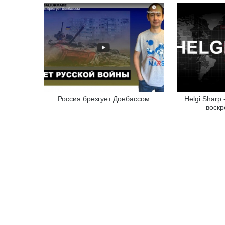
Россия брезгует Донбассом
Helgi Sharp
воскр