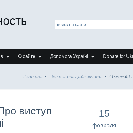
ность
ив
О сайте
Допомога Україні
Donate for Uk
Главная
Новини та Дайджести
Олексій Г
 Про виступ
15
і
февраля