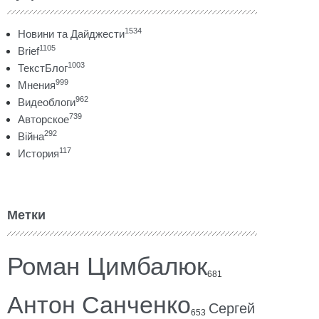
1534
Новини та Дайджести
1105
Brief
1003
ТекстБлог
999
Мнения
962
Видеоблоги
739
Авторское
292
Війна
117
История
Метки
Роман Цимбалюк
681
Антон Санченко
Сергей
653