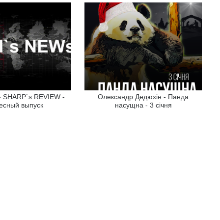
 - SHARP`s REVIEW -
Олександр Дедюхін - Панда
есный выпуск
насущна - 3 січня