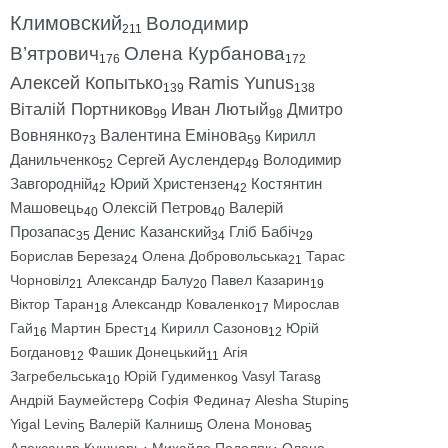
Климовский
Володимир
211
В’ятрович
Олена Курбанова
176
172
Алексей Копытько
Ramis Yunus
139
138
Віталій Портников
Иван Лютый
Дмитро
99
98
Вовнянко
Валентина Емінова
Кирилл
73
59
Данильченко
Сергей Ауслендер
Володимир
52
49
Завгородній
Юрий Христензен
Костянтин
42
42
Машовець
Олексій Петров
Валерій
40
40
Прозапас
Денис Казанский
Гліб Бабіч
35
34
29
Борислав Береза
Олена Добровольська
Тарас
24
21
Чорновіл
Александр Балу
Павел Казарин
21
20
19
Віктор Таран
Александр Коваленко
Мирослав
18
17
Гай
Мартин Брест
Кирилл Сазонов
Юрій
16
14
12
Богданов
Фашик Донецький
Агія
12
11
Загребельська
Юрій Гудименко
Vasyl Taras
10
9
8
Андрій Баумейстер
Софія Федина
Alesha Stupin
8
7
5
Yigal Levin
Валерій Калниш
Олена Монова
5
5
5
Александр Кушнарь
Михайло Подоляк
Олена