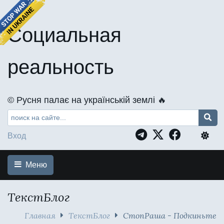
Социальная
реальность
©️ Русня палає на українській землі 🔥
Вход
Меню
ТекстБлог
Главная
ТекстБлог
СтопРаша - Подкиньте