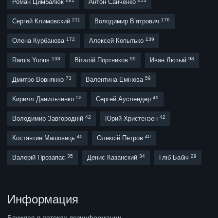
681
653
Роман Цимбалюк
Антон Санченко
211
176
Сергей Климовский
Володимир В’ятрович
172
139
Олена Курбанова
Алексей Копытько
138
99
98
Ramis Yunus
Віталій Портников
Иван Лютый
73
59
Дмитро Вовнянко
Валентина Емінова
52
49
Кирилл Данильченко
Сергей Ауслендер
42
42
Володимир Завгородній
Юрий Христензен
40
40
Костянтин Машовець
Олексій Петров
35
34
29
Валерій Прозапас
Денис Казанский
Гліб Бабіч
Информация
Блуждая в потоках дезинформации,