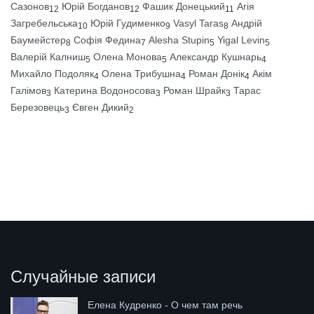
Сазонов
Юрій Богданов
Фашик Донецький
Агія
12
12
11
Загребельська
Юрій Гудименко
Vasyl Taras
Андрій
10
9
8
Баумейстер
Софія Федина
Alesha Stupin
Yigal Levin
8
7
5
5
Валерій Калниш
Олена Монова
Александр Кушнарь
5
5
4
Михайло Подоляк
Олена Трибушна
Роман Донік
Акім
4
4
4
Галімов
Катерина Водоносова
Роман Шрайк
Тарас
3
3
3
Березовець
Євген Дикий
3
2
Случайные записи
Елена Кудренко - О чем там речь