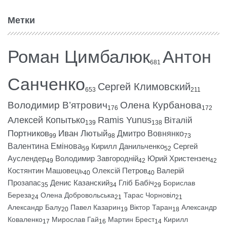
Метки
Роман Цимбалюк
Антон
681
Санченко
Сергей Климовский
653
211
Володимир В’ятрович
Олена Курбанова
176
172
Алексей Копытько
Ramis Yunus
Віталій
139
138
Портников
Иван Лютый
Дмитро Вовнянко
99
98
73
Валентина Емінова
Кирилл Данильченко
Сергей
59
52
Ауслендер
Володимир Завгородній
Юрий Христензен
49
42
42
Костянтин Машовець
Олексій Петров
Валерій
40
40
Прозапас
Денис Казанский
Гліб Бабіч
Борислав
35
34
29
Береза
Олена Добровольська
Тарас Чорновіл
24
21
21
Александр Балу
Павел Казарин
Віктор Таран
Александр
20
19
18
Коваленко
Мирослав Гай
Мартин Брест
Кирилл
17
16
14