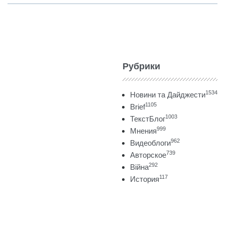
Рубрики
1534
Новини та Дайджести
1105
Brief
1003
ТекстБлог
999
Мнения
962
Видеоблоги
739
Авторское
292
Війна
117
История