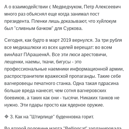
А о взаимодействии с Медведчуком, Петр Алексеевич
много раз объяснял еще когда занимал пост
президента. Пленки лишь доказывают, что хуйлокум
был "сливным бачком" для Суркова.
Сегодня, как будто в март 2019 вернулся. За три рубля
все медиашлюхи из всех щелей верещат: во всем
винАват ПАрашенкА. Все эти люси арестовичи,
лещенки, наемы, ткачи, бигусы - это
профессиональные наемники информационной армии,
распространители вражеской пропаганды. Такие себе
вагнеровецы печатного станка. Одна такая пдрасина
больше вреда нанесет, чем сотня вагнеровских
боевиков, а таких как они - тысячи. Никаких танков не
нужно. Эти пдары просто как ядерное оружие.
🔷 3. Как на "Штирлице" буденновка горит.
Во второй половине марта "Bellingcat" запланировала