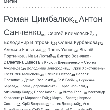
Метки
Роман Цимбалюк
Антон
681
Санченко
Сергей Климовский
653
211
Володимир В’ятрович
Олена Курбанова
176
172
Алексей Копытько
Ramis Yunus
Віталій
139
138
Портников
Иван Лютый
Дмитро Вовнянко
99
98
73
Валентина Емінова
Кирилл Данильченко
Сергей
59
52
Ауслендер
Володимир Завгородній
Юрий Христензен
49
42
42
Костянтин Машовець
Олексій Петров
Валерій
40
40
Прозапас
Денис Казанский
Гліб Бабіч
Борислав
35
34
29
Береза
Олена Добровольська
Тарас Чорновіл
24
21
21
Александр Балу
Павел Казарин
Віктор Таран
Александр
20
19
18
Коваленко
Мирослав Гай
Мартин Брест
Кирилл
17
16
14
Сазонов
Юрій Богданов
Фашик Донецький
Агія
12
12
11
Загребельська
Юрій Гудименко
Vasyl Taras
Андрій