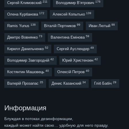
211
176
Сергей Климовский
Володимир В’ятрович
172
139
Олена Курбанова
Алексей Копытько
138
99
98
Ramis Yunus
Віталій Портников
Иван Лютый
73
59
Дмитро Вовнянко
Валентина Емінова
52
49
Кирилл Данильченко
Сергей Ауслендер
42
42
Володимир Завгородній
Юрий Христензен
40
40
Костянтин Машовець
Олексій Петров
35
34
29
Валерій Прозапас
Денис Казанский
Гліб Бабіч
Информация
Блуждая в потоках дезинформации,
каждый может найти свою… удобную для него правду.