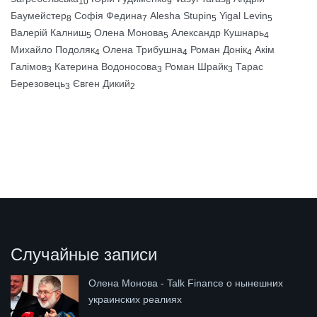
10
9
8
Баумейстер
Софія Федина
Alesha Stupin
Yigal Levin
8
7
5
5
Валерій Калниш
Олена Монова
Александр Кушнарь
5
5
4
Михайло Подоляк
Олена Трибушна
Роман Донік
Акім
4
4
4
Галімов
Катерина Водоносова
Роман Шрайк
Тарас
3
3
3
Березовець
Євген Дикий
3
2
Случайные записи
Олена Монова - Talk Finance о нынешних
украинских реалиях