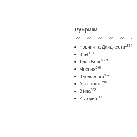
Рубрики
1534
Новини та Дайджести
1105
Brief
1003
ТекстБлог
999
Мнения
962
Видеоблоги
739
Авторское
292
Війна
117
История