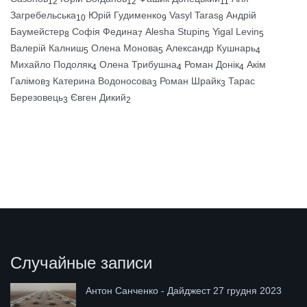
12
12
11
Загребельська
Юрій Гудименко
Vasyl Taras
Андрій
10
9
8
Баумейстер
Софія Федина
Alesha Stupin
Yigal Levin
8
7
5
5
Валерій Калниш
Олена Монова
Александр Кушнарь
5
5
4
Михайло Подоляк
Олена Трибушна
Роман Донік
Акім
4
4
4
Галімов
Катерина Водоносова
Роман Шрайк
Тарас
3
3
3
Березовець
Євген Дикий
3
2
Случайные записи
Антон Санченко - Дайджест 27 грудня 2023