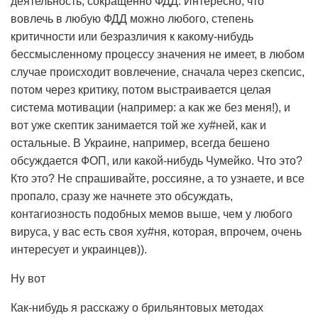
деятельность, сокращенно ФДД. Интересно, что
вовлечь в любую ФДД можно любого, степень
критичности или безразличия к какому-нибудь
бессмысленному процессу значения не имеет, в любом
случае происходит вовлечение, сначала через скепсис,
потом через критику, потом выстраивается целая
система мотивации (например: а как же без меня!), и
вот уже скептик занимается той же ху#ней, как и
остальные. В Украине, например, всегда бешено
обсуждается ФОП, или какой-нибудь Чумейко. Что это?
Кто это? Не спрашивайте, россияне, а то узнаете, и все
пропало, сразу же начнете это обсуждать,
контагиозность подобных мемов выше, чем у любого
вируса, у вас есть своя ху#ня, которая, впрочем, очень
интересует и украинцев)).
Ну вот
Как-нибудь я расскажу о брильянтовых методах