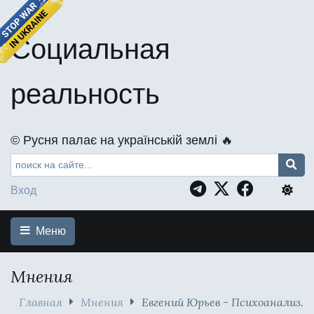
Социальная
реальность
©️ Русня палає на українській землі 🔥
Вход
Меню
Мнения
Главная
Мнения
Евгений Юрьев - Психоанализ.