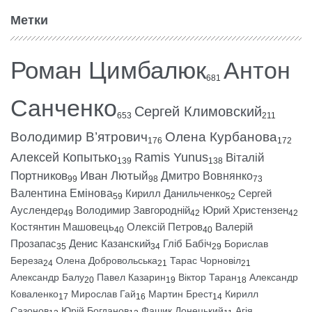
Метки
Роман Цимбалюк
Антон
681
Санченко
Сергей Климовский
653
211
Володимир В’ятрович
Олена Курбанова
176
172
Алексей Копытько
Ramis Yunus
Віталій
139
138
Портников
Иван Лютый
Дмитро Вовнянко
99
98
73
Валентина Емінова
Кирилл Данильченко
Сергей
59
52
Ауслендер
Володимир Завгородній
Юрий Христензен
49
42
42
Костянтин Машовець
Олексій Петров
Валерій
40
40
Прозапас
Денис Казанский
Гліб Бабіч
Борислав
35
34
29
Береза
Олена Добровольська
Тарас Чорновіл
24
21
21
Александр Балу
Павел Казарин
Віктор Таран
Александр
20
19
18
Коваленко
Мирослав Гай
Мартин Брест
Кирилл
17
16
14
Сазонов
Юрій Богданов
Фашик Донецький
Агія