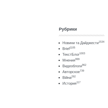
Рубрики
1534
Новини та Дайджести
1105
Brief
1003
ТекстБлог
999
Мнения
962
Видеоблоги
739
Авторское
292
Війна
117
История