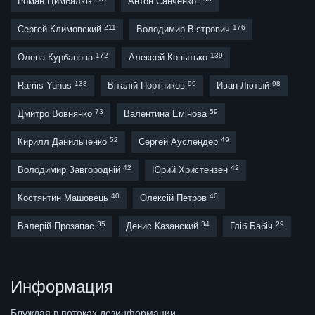
Роман Цимбалюк
Антон Санченко
211
176
Сергей Климовский
Володимир В’ятрович
172
139
Олена Курбанова
Алексей Копытько
138
99
98
Ramis Yunus
Віталій Портников
Иван Лютый
73
59
Дмитро Вовнянко
Валентина Емінова
52
49
Кирилл Данильченко
Сергей Ауслендер
42
42
Володимир Завгородній
Юрий Христензен
40
40
Костянтин Машовець
Олексій Петров
35
34
29
Валерій Прозапас
Денис Казанский
Гліб Бабіч
Информация
Блуждая в потоках дезинформации,