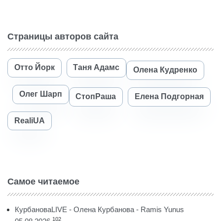
Страницы авторов сайта
Отто Йорк
Таня Адамс
Олена Кудренко
Олег Шарп
СтопРаша
Елена Подгорная
RealiUA
Самое читаемое
КурбановаLIVE - Олена Курбанова - Ramis Yunus
102