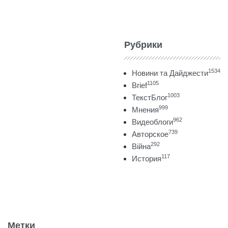
Рубрики
1534
Новини та Дайджести
1105
Brief
1003
ТекстБлог
999
Мнения
962
Видеоблоги
739
Авторское
292
Війна
117
История
Метки