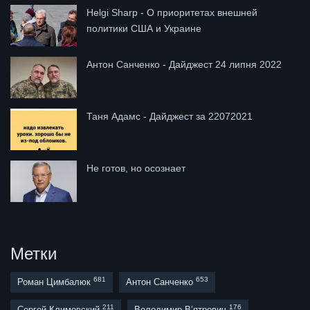
Helgi Sharp - О приоритетах внешней
политики США и Украине
Антон Санченко - Дайджест 24 липня 2022
Таня Адамс - Дайджест за 22072021
Не готов, но осознает
Метки
681
653
Роман Цимбалюк
Антон Санченко
211
176
Сергей Климовский
Володимир В’ятрович