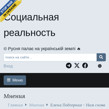
Социальная
реальность
©️ Русня палає на українській землі 🔥
Вход
Меню
Мнения
Главная
Мнения
Елена Подгорная - Нам снова