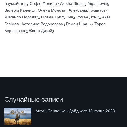
Баумейстер
Софія Федина
Alesha Stupin
Yigal Levin
8
7
5
5
Валерій Калниш
Олена Монова
Александр Кушнарь
5
5
4
Михайло Подоляк
Олена Трибушна
Роман Донік
Акім
4
4
4
Галімов
Катерина Водоносова
Роман Шрайк
Тарас
3
3
3
Березовець
Євген Дикий
3
2
Случайные записи
Антон Санченко - Дайджест 13 квітня 2023