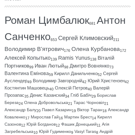
Роман Цимбалюк
Антон
681
Санченко
Сергей Климовский
653
211
Володимир В’ятрович
Олена Курбанова
176
172
Алексей Копытько
Ramis Yunus
Віталій
139
138
Портников
Иван Лютый
Дмитро Вовнянко
99
98
73
Валентина Емінова
Кирилл Данильченко
Сергей
59
52
Ауслендер
Володимир Завгородній
Юрий Христензен
49
42
42
Костянтин Машовець
Олексій Петров
Валерій
40
40
Прозапас
Денис Казанский
Гліб Бабіч
Борислав
35
34
29
Береза
Олена Добровольська
Тарас Чорновіл
24
21
21
Александр Балу
Павел Казарин
Віктор Таран
Александр
20
19
18
Коваленко
Мирослав Гай
Мартин Брест
Кирилл
17
16
14
Сазонов
Юрій Богданов
Фашик Донецький
Агія
12
12
11
Загребельська
Юрій Гудименко
Vasyl Taras
Андрій
10
9
8