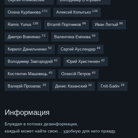
172
139
Олена Курбанова
Алексей Копытько
138
99
98
Ramis Yunus
Віталій Портников
Иван Лютый
73
59
Дмитро Вовнянко
Валентина Емінова
52
49
Кирилл Данильченко
Сергей Ауслендер
42
42
Володимир Завгородній
Юрий Христензен
40
40
Костянтин Машовець
Олексій Петров
35
34
29
Валерій Прозапас
Денис Казанский
Гліб Бабіч
Информация
Блуждая в потоках дезинформации,
каждый может найти свою… удобную для него правду.