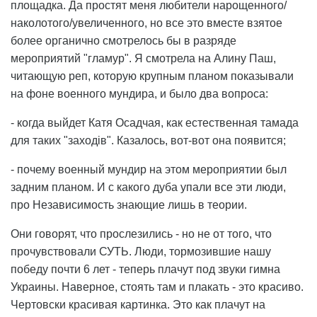
площадка. Да простят меня любители нарощенного/
наколотого/увеличенного, но все это вместе взятое
более органично смотрелось бы в разряде
мероприятий "гламур". Я смотрела на Алину Паш,
читающую реп, которую крупным планом показывали
на фоне военного мундира, и было два вопроса:
- когда выйдет Катя Осадчая, как естественная тамада
для таких "заходів". Казалось, вот-вот она появится;
- почему военный мундир на этом мероприятии был
задним планом. И с какого дуба упали все эти люди,
про Независимость знающие лишь в теории.
Они говорят, что прослезились - но не от того, что
прочувствовали СУТЬ. Люди, тормозившие нашу
победу почти 6 лет - теперь плачут под звуки гимна
Украины. Наверное, стоять там и плакать - это красиво.
Чертовски красивая картинка. Это как плачут на