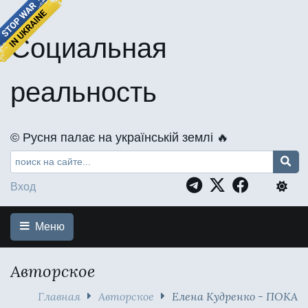
Социальная
реальность
©️ Русня палає на українській землі 🔥
Вход
Меню
Авторское
Главная
Авторское
Елена Кудренко - ПОКА