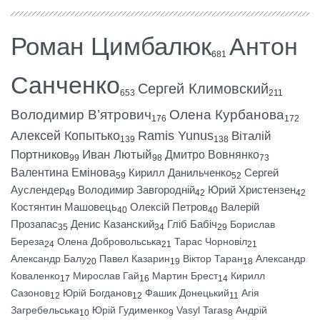
Роман Цимбалюк
Антон
681
Санченко
Сергей Климовский
653
211
Володимир В’ятрович
Олена Курбанова
176
172
Алексей Копытько
Ramis Yunus
Віталій
139
138
Портников
Иван Лютый
Дмитро Вовнянко
99
98
73
Валентина Емінова
Кирилл Данильченко
Сергей
59
52
Ауслендер
Володимир Завгородній
Юрий Христензен
49
42
42
Костянтин Машовець
Олексій Петров
Валерій
40
40
Прозапас
Денис Казанский
Гліб Бабіч
Борислав
35
34
29
Береза
Олена Добровольська
Тарас Чорновіл
24
21
21
Александр Балу
Павел Казарин
Віктор Таран
Александр
20
19
18
Коваленко
Мирослав Гай
Мартин Брест
Кирилл
17
16
14
Сазонов
Юрій Богданов
Фашик Донецький
Агія
12
12
11
Загребельська
Юрій Гудименко
Vasyl Taras
Андрій
10
9
8