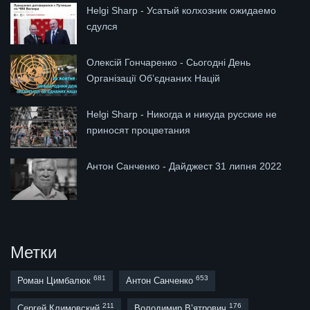
Helgi Sharp - Усатый колхозник ожидаемо
сдулся
Олексій Гончаренко - Сьогодні День
Організації Обʼєднаних Націй
Helgi Sharp - Никогда и никуда русские не
приносят процветания
Антон Санченко - Дайджест 31 липня 2022
Метки
681
653
Роман Цимбалюк
Антон Санченко
211
176
Сергей Климовский
Володимир В’ятрович