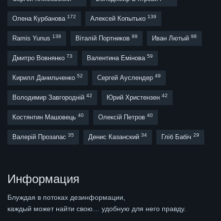
172
139
Олена Курбанова
Алексей Копытько
138
99
98
Ramis Yunus
Віталій Портников
Иван Лютый
73
59
Дмитро Вовнянко
Валентина Емінова
52
49
Кирилл Данильченко
Сергей Ауслендер
42
42
Володимир Завгородній
Юрий Христензен
40
40
Костянтин Машовець
Олексій Петров
35
34
29
Валерій Прозапас
Денис Казанский
Гліб Бабіч
Информация
Блуждая в потоках дезинформации,
каждый может найти свою… удобную для него правду.