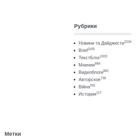
Рубрики
1534
Новини та Дайджести
1105
Brief
1003
ТекстБлог
999
Мнения
962
Видеоблоги
739
Авторское
292
Війна
117
История
Метки