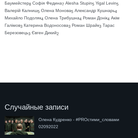
Баумейстер
Софія Федина
Alesha Stupin
Yigal Levin
8
7
5
5
Валерій Калниш
Олена Монова
Александр Кушнарь
5
5
4
Михайло Подоляк
Олена Трибушна
Роман Донік
Акім
4
4
4
Галімов
Катерина Водоносова
Роман Шрайк
Тарас
3
3
3
Березовець
Євген Дикий
3
2
Случайные записи
Олена Кудренко - #PROстими_словами
02092022