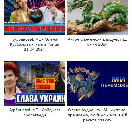
КурбановаLIVE - Олена
Антон Санченко - Дайджест 11
Курбанова - Ramis Yunus
січня 2024
11.04.2024
КурбановаLIVE - Дайджест
Олена Кудренко - Ми живемо,
пропаганди
працюємо, любимо - але ще й
ракети літають