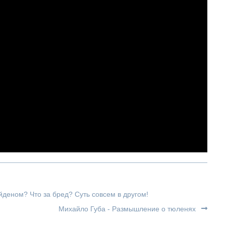
деном? Что за бред? Суть совсем в другом!
Михайло Губа - Размышление о тюленях