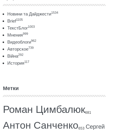
1534
Новини та Дайджести
1105
Brief
1003
ТекстБлог
999
Мнения
962
Видеоблоги
739
Авторское
292
Війна
117
История
Метки
Роман Цимбалюк
681
Антон Санченко
Сергей
653