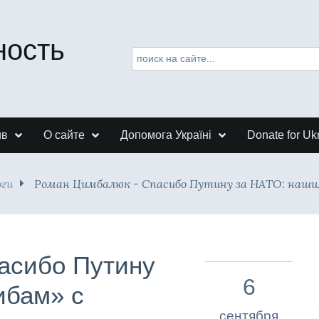
ность
ив
О сайте
Допомога Україні
Donate for Uk
оги
Роман Цимбалюк - Спасибо Путину за НАТО: наши
асибо Путину
6
ибам» с
сентября