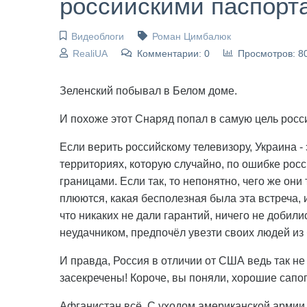
российскими паспорт
Видеоблоги
Роман Цимбалюк
RealiUA
Комментарии: 0
Просмотров: 8
Зеленский побывал в Белом доме.
И похоже этот Снаряд попал в самую цель росс
Если верить российскому телевизору, Украина -
территориях, которую случайно, по ошибке рос
границами. Если так, то непонятно, чего же они т
плюются, какая бесполезная была эта встреча, 
что никаких не дали гарантий, ничего не добилис
неудачником, предпочёл увезти своих людей из
И правда, Россия в отличии от США ведь так не
засекречены! Короче, вы поняли, хорошие сапог
Афганистан всё. С уходом американской армии эт