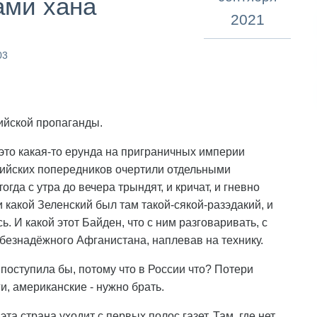
ами хана
2021
03
ийской пропаганды.
 это какая-то ерунда на приграничных империи
сийских попередников очертили отдельными
огда с утра до вечера трындят, и кричат, и гневно
и какой Зеленский был там такой-сякой-разэдакий, и
ь. И какой этот Байден, что с ним разговаривать, с
 безнадёжного Афганистана, наплевав на технику.
 поступила бы, потому что в России что? Потери
и, американские - нужно брать.
а страна уходит с первых полос газет. Там, где нет