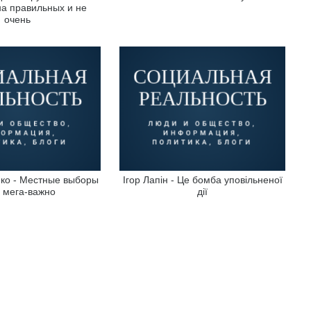
на правильных и не
очень
ко - Местные выборы
Ігор Лапін - Це бомба уповільненої
о мега-важно
дії