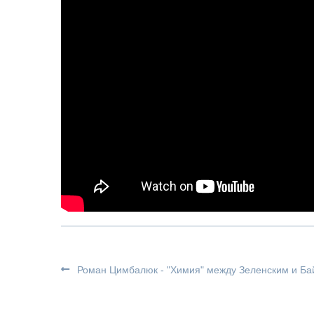
Роман Цимбалюк - "Химия" между Зеленским и Бай