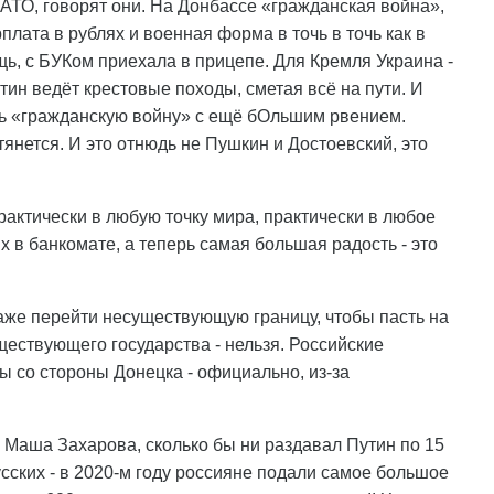
АТО, говорят они. На Донбассе «гражданская война»,
рплата в рублях и военная форма в точь в точь как в
щь, с БУКом приехала в прицепе. Для Кремля Украина -
тин ведёт крестовые походы, сметая всё на пути. И
ть «гражданскую войну» с ещё бОльшим рвением.
тянется. И это отнюдь не Пушкин и Достоевский, это
рактически в любую точку мира, практически в любое
х в банкомате, а теперь самая большая радость - это
даже перейти несуществующую границу, чтобы пасть на
ествующего государства - нельзя. Российские
ы со стороны Донецка - официально, из-за
а Маша Захарова, сколько бы ни раздавал Путин по 15
сских - в 2020-м году россияне подали самое большое