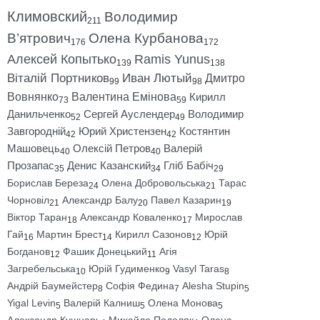
Климовский
Володимир
211
В’ятрович
Олена Курбанова
176
172
Алексей Копытько
Ramis Yunus
139
138
Віталій Портников
Иван Лютый
Дмитро
99
98
Вовнянко
Валентина Емінова
Кирилл
73
59
Данильченко
Сергей Ауслендер
Володимир
52
49
Завгородній
Юрий Христензен
Костянтин
42
42
Машовець
Олексій Петров
Валерій
40
40
Прозапас
Денис Казанский
Гліб Бабіч
35
34
29
Борислав Береза
Олена Добровольська
Тарас
24
21
Чорновіл
Александр Балу
Павел Казарин
21
20
19
Віктор Таран
Александр Коваленко
Мирослав
18
17
Гай
Мартин Брест
Кирилл Сазонов
Юрій
16
14
12
Богданов
Фашик Донецький
Агія
12
11
Загребельська
Юрій Гудименко
Vasyl Taras
10
9
8
Андрій Баумейстер
Софія Федина
Alesha Stupin
8
7
5
Yigal Levin
Валерій Калниш
Олена Монова
5
5
5
Александр Кушнарь
Михайло Подоляк
Олена