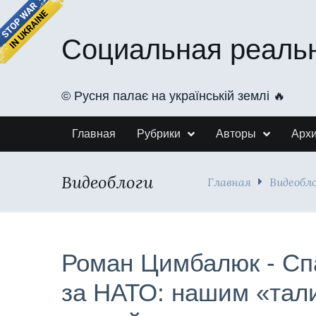
Социальная реаль
©️ Русня палає на українській землі 🔥
Главная
Рубрики
Авторы
Арх
Видеоблоги
Главная
Видеобл
Роман Цимбалюк - Сп
за НАТО: нашим «тал