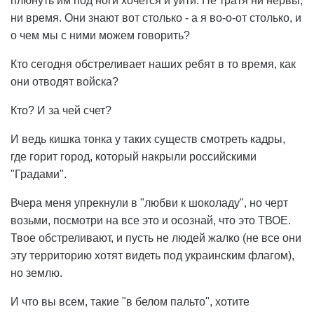
плюнуть им под ноги хочется и уйти. Не тратя ни нервы,
ни время. Они знают вот столько - а я во-о-от столько, и
о чем мы с ними можем говорить?
Кто сегодня обстреливает наших ребят в то время, как
они отводят войска?
Кто? И за чей счет?
И ведь кишка тонка у таких существ смотреть кадры,
где горит город, который накрыли российскими
"Градами".
Вчера меня упрекнули в "любви к шоколаду", но черт
возьми, посмотри на все это и осознай, что это ТВОЕ.
Твое обстреливают, и пусть не людей жалко (не все они
эту территорию хотят видеть под украинским флагом),
но землю.
И что вы всем, такие "в белом пальто", хотите