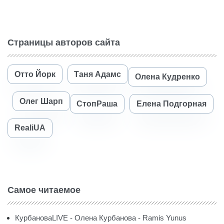
Страницы авторов сайта
Отто Йорк
Таня Адамс
Олена Кудренко
Олег Шарп
СтопРаша
Елена Подгорная
RealiUA
Самое читаемое
КурбановаLIVE - Олена Курбанова - Ramis Yunus