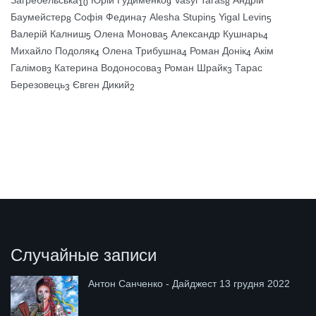
10
9
8
Баумейстер
Софія Федина
Alesha Stupin
Yigal Levin
8
7
5
5
Валерій Калниш
Олена Монова
Александр Кушнарь
5
5
4
Михайло Подоляк
Олена Трибушна
Роман Донік
Акім
4
4
4
Галімов
Катерина Водоносова
Роман Шрайк
Тарас
3
3
3
Березовець
Євген Дикий
3
2
Случайные записи
Антон Санченко - Дайджест 13 грудня 2022