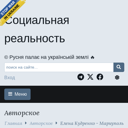
Социальная
реальность
©️ Русня палає на українській землі 🔥
Вход
Меню
Авторское
Главная
Авторское
Елена Кудренко - Мариуполь