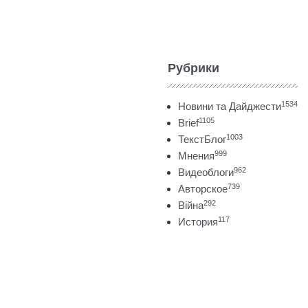
Рубрики
1534
Новини та Дайджести
1105
Brief
1003
ТекстБлог
999
Мнения
962
Видеоблоги
739
Авторское
292
Війна
117
История