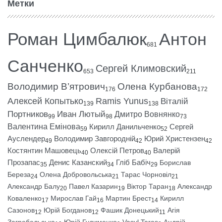
Метки
Роман Цимбалюк
Антон
681
Санченко
Сергей Климовский
653
211
Володимир В’ятрович
Олена Курбанова
176
172
Алексей Копытько
Ramis Yunus
Віталій
139
138
Портников
Иван Лютый
Дмитро Вовнянко
99
98
73
Валентина Емінова
Кирилл Данильченко
Сергей
59
52
Ауслендер
Володимир Завгородній
Юрий Христензен
49
42
42
Костянтин Машовець
Олексій Петров
Валерій
40
40
Прозапас
Денис Казанский
Гліб Бабіч
Борислав
35
34
29
Береза
Олена Добровольська
Тарас Чорновіл
24
21
21
Александр Балу
Павел Казарин
Віктор Таран
Александр
20
19
18
Коваленко
Мирослав Гай
Мартин Брест
Кирилл
17
16
14
Сазонов
Юрій Богданов
Фашик Донецький
Агія
12
12
11
Загребельська
Юрій Гудименко
Vasyl Taras
Андрій