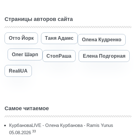
Страницы авторов сайта
Отто Йорк
Таня Адамс
Олена Кудренко
Олег Шарп
СтопРаша
Елена Подгорная
RealiUA
Самое читаемое
КурбановаLIVE - Олена Курбанова - Ramis Yunus
33
05.08.2026