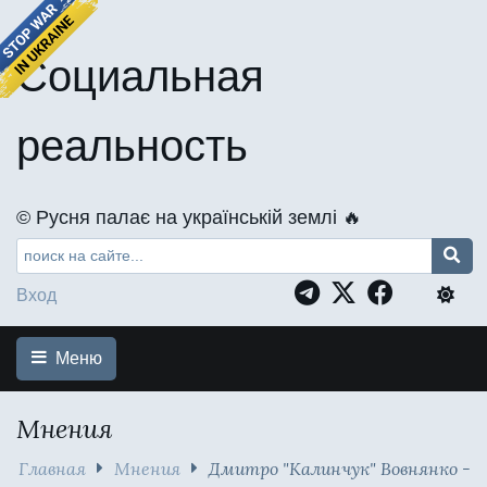
Социальная
реальность
©️ Русня палає на українській землі 🔥
Вход
Меню
Мнения
Главная
Мнения
Дмитро "Калинчук" Вовнянко -