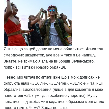
Я знаю що за цей допис на мене обвалиться кілька тон
смердючих шкарпеток, але все ж таке я це напишу.
Знаєте, не тримаю я зла на виборців Зеленського,
попри всі витівки їхнього обранця.
Певно, мої читачі помітили вже що в моїх дописах не
фігрують ніякі «ЗЕбіли», «ЗЕлепні», «ЗЕлюки», та інші
образливі висловлювання (лише в для коментів я маю
напоготові «ЗЕкту» - для особливо упоротих). Мушу
зізнатися, від якоїсь миті кидатися образами мені стало
просто гидко. Чому? Зараз поясню.