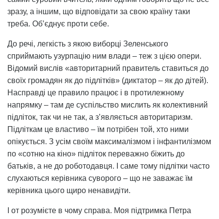
зразу, а іншим, що відповідати за свою країну таки
треба. Об’єднує проти себе.
До речі, легкість з якою виборці Зеленського
сприймають узурпацію ним влади – теж з цією опери.
Відомий вислів «авторитарний правитель ставиться до
своїх громадян як до підлітків» (диктатор – як до дітей).
Насправді це правило працює і в протилежному
напрямку – там де суспільство мислить як колективний
підліток, так чи не так, а з’являється авторитаризм.
Підліткам це властиво – їм потрібен той, хто ними
опікується. З усім своїм максималізмом і інфантилізмом
по «сотню на кіно» підліток переважно біжить до
батьків, а не до роботодавця. І саме тому підлітки часто
слухаються керівника суворого – що не заважає їм
керівника цього щиро ненавидіти.
І от розумієте в чому справа. Моя підтримка Петра