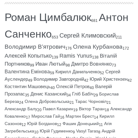
Роман Цимбалюк
Антон
681
Санченко
Сергей Климовский
653
211
Володимир В’ятрович
Олена Курбанова
176
172
Алексей Копытько
Ramis Yunus
Віталій
139
138
Портников
Иван Лютый
Дмитро Вовнянко
99
98
73
Валентина Емінова
Кирилл Данильченко
Сергей
59
52
Ауслендер
Володимир Завгородній
Юрий Христензен
49
42
42
Костянтин Машовець
Олексій Петров
Валерій
40
40
Прозапас
Денис Казанский
Гліб Бабіч
Борислав
35
34
29
Береза
Олена Добровольська
Тарас Чорновіл
24
21
21
Александр Балу
Павел Казарин
Віктор Таран
Александр
20
19
18
Коваленко
Мирослав Гай
Мартин Брест
Кирилл
17
16
14
Сазонов
Юрій Богданов
Фашик Донецький
Агія
12
12
11
Загребельська
Юрій Гудименко
Vasyl Taras
Андрій
10
9
8