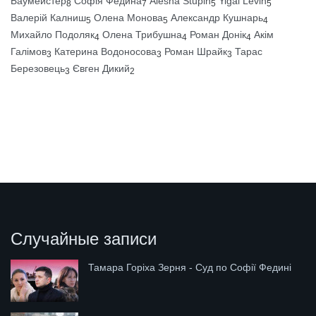
Баумейстер
Софія Федина
Alesha Stupin
Yigal Levin
8
7
5
5
Валерій Калниш
Олена Монова
Александр Кушнарь
5
5
4
Михайло Подоляк
Олена Трибушна
Роман Донік
Акім
4
4
4
Галімов
Катерина Водоносова
Роман Шрайк
Тарас
3
3
3
Березовець
Євген Дикий
3
2
Случайные записи
Тамара Горіха Зерня - Суд по Софії Федині