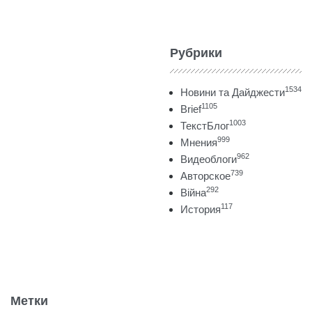
Рубрики
1534
Новини та Дайджести
1105
Brief
1003
ТекстБлог
999
Мнения
962
Видеоблоги
739
Авторское
292
Війна
117
История
Метки