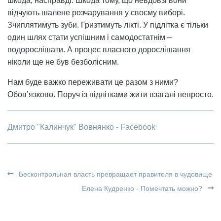
шкода, насправді. Шкода тому, що невдовзі вони
відчують шалене розчарування у своєму виборі.
Зчиплятимуть зуби. Гризтимуть лікті. У підлітка є тільки
один шлях стати успішним і самодостатнім –
подорослішати. А процес власного дорослішання
ніколи ще не був безболісним.
Нам буде важко переживати це разом з ними?
Обов’язково. Поруч із підлітками жити взагалі непросто.
Дмитро "Калинчук" Вовнянко - Facebook
Бесконтрольная власть превращает правителя в чудовище
Елена Кудренко - Помечтать можно?