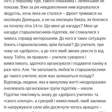
54% у першому турі, такого показника і Зеленський не
показав. Вже за рік невдоволення ним відчувалося
звідусіль, хоча лиха не сталося – фронт тримався на
околицях Донецька, а не на околицях Києва, як боялися
на початку літа 14-го. Що мені це нагадує? Мені це
нагадує старшокласників-підлітків, які стикнулися з
чимось справді моторошним. До кого в таких ситуаціях
біжать старшокласники, крім батьків? До учителя, при
чому не «доброго», а до того який зможе увести їх від
жаху. Тобто, як правило – учителя суворого і
вимогливого, здатного організувати і подавити паніку в
разі чого. Але. Чи запалають любов’ю старшокласники
до такого учителя, коли жах залишиться позаду?
Відповідь людини, яка в минулому житті неодноразово
очолювала організовані групи підлітків – ніколи.
Підлітки тяжітимуть знову до «доброго учителя» та
«свого хлопця», а суворий і вимогливий, який закликає
їх напружувати сили аби досягнути чогось кращого –