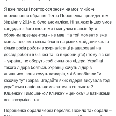
Я вже писав і повторюся знову, на моє глибоке
переконання обрання Петра Порошенка президентом
України у 2014 р. було аномалією. Ні за яких інших умов
кандидат з його якостями і минулим шансів бути
обраним президентом – не мав. На той момент я вже
мав за плечима кілька блогів на різних майданчиках та
кілька років роботи в журналістиці (нашаровані на
досвід роботи в бізнесі та на виробництві) і тому я знав
– українці не оберуть собі сильного лідера. Українці
такого лідера бояться. Українці хочуть лідерів
«няшних», вони хочуть казкарів, які б пообіцяли їм
казочку тут і зараз. Згадайте яких лідерів висувала тоді
українська націонал-демократична спільнота?
Ющенка? Тимошенко? Кличка? Яценюка? З ватниками
все зрозуміло і так.
Порошенка обрали через переляк. Нехило так обрали –