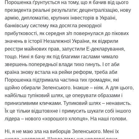
Порошенка ґрунтується на тому, що я бачив від цього
президента реальні результати: децентралізацію, нову
армію, дипломатію, крупних інвесторів в Україні,
банківську систему яка досягла рекордної
прибутковості, як середня з/п повернулася до пікових
значень в історії Незалежної України, як відкрили
реєстри майнових прав, запустили Е-декларування,
тощо. Нині я бачу як під благими гаслами чимало
звершень попередньої влади тихо гинуть. І от аби
країна знову встала на рейки реформ, треба аби
Порошенка підтримала частина тих громадян, які
щойно обирали Зеленського. Інакше – ніяк. А для цього,
найбільш тупіковий шлях, це оперувати образами і
принизливими кличками. Тупиковий шлях – ненависть.
Їх це тільки відштовхне і примусить шукати собі іншого
лідера – нового «хорошого хлопця». На наші голови.
Ні, я не маю зла на виборців Зеленського. Мені їх