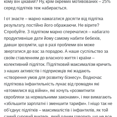
кому він цікавий? Ну, крім окремих мотивованих – 25%
серед підлітків теж набирається.
І от знаєте – марно намагатися досягти від підлітка
результату, постійно його ображаючи. Не вірите?
Спробуйте. З підлітком марно сперечатися – набагато
продуктивніше дати йому самому набити бебехів,
давши зрозуміти, що в разі проблеми він може
звертатися до вас за порадою. А наше суспільство за
своїм ставленням до власного життя і країни –
колективний підліток. Підлітковий максималізм кричить
з наших активістів і підприємців які жадають
«створення умов для розвитку бізнесу». Водночас
підліткова інфантильність лунає від громадян які
«втомилися від війни», які хочуть «розмитнити
євробляхи за нормальними законами», і яки вимагають
«збільшити зарплатні і зменшити тарифи». І ніщо так не
об’єднує підлітків – максималістів і інфантилів, як той
самий суровий вчитель, який одним говорить що не все