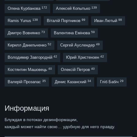
172
139
Олена Курбанова
Алексей Копытько
138
99
98
Ramis Yunus
Віталій Портников
Иван Лютый
73
59
Дмитро Вовнянко
Валентина Емінова
52
49
Кирилл Данильченко
Сергей Ауслендер
42
42
Володимир Завгородній
Юрий Христензен
40
40
Костянтин Машовець
Олексій Петров
35
34
29
Валерій Прозапас
Денис Казанский
Гліб Бабіч
Информация
Блуждая в потоках дезинформации,
каждый может найти свою… удобную для него правду.