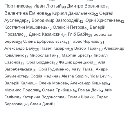
Портников
Иван Лютый
Дмитро Вовнянко
99
98
73
Валентина Емінова
Кирилл Данильченко
Сергей
59
52
Ауслендер
Володимир Завгородній
Юрий Христензен
49
42
42
Костянтин Машовець
Олексій Петров
Валерій
40
40
Прозапас
Денис Казанский
Гліб Бабіч
Борислав
35
34
29
Береза
Олена Добровольська
Тарас Чорновіл
24
21
21
Александр Балу
Павел Казарин
Віктор Таран
Александр
20
19
18
Коваленко
Мирослав Гай
Мартин Брест
Кирилл
17
16
14
Сазонов
Юрій Богданов
Фашик Донецький
Агія
12
12
11
Загребельська
Юрій Гудименко
Vasyl Taras
Андрій
10
9
8
Баумейстер
Софія Федина
Alesha Stupin
Yigal Levin
8
7
5
5
Валерій Калниш
Олена Монова
Александр Кушнарь
5
5
4
Михайло Подоляк
Олена Трибушна
Роман Донік
Акім
4
4
4
Галімов
Катерина Водоносова
Роман Шрайк
Тарас
3
3
3
Березовець
Євген Дикий
3
2