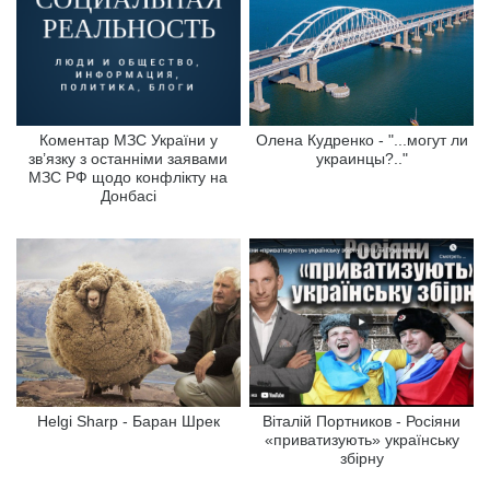
Коментар МЗС України у
Олена Кудренко - "...могут ли
зв’язку з останніми заявами
украинцы?.."
МЗС РФ щодо конфлікту на
Донбасі
Helgi Sharp - Баран Шрек
Віталій Портников - Росіяни
«приватизують» українську
збірну