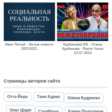
Иван Лютый - Лютые новости
КурбановаLIVE - Олена
20012021
Курбанова - Ramis Yunus
10.07.2024
Страницы авторов сайта
Отто Йорк
Таня Адамс
Олена Кудренко
Олег Шарп
СтопРаша
Елена Подгорная