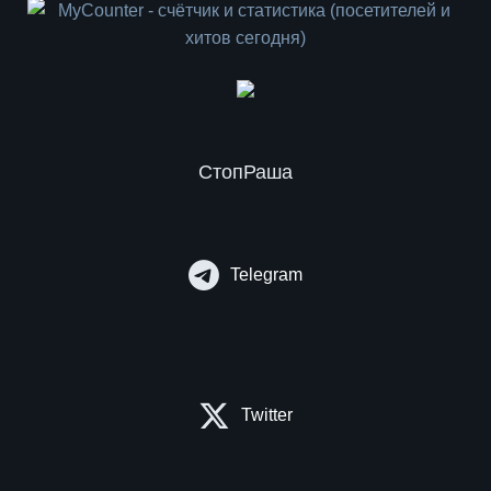
СтопРаша
Telegram
Twitter