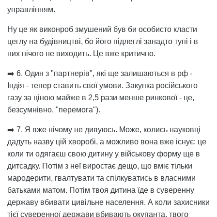
управлінням.
Ну це як виконроб змушений був би особисто класти
цеглу на будівництві, бо його підлеглі занадто тупі і в
них нічого не виходить. Це вже критично.
➡️ 6. Один з "партнерів", які ще залишаються в рф -
Індія - тепер ставить свої умови. Закупка російського
газу за ціною майже в 2,5 рази менше ринкової - це,
безсумнівно, "перемога").
➡️ 7. Я вже нічому не дивуюсь. Може, колись науковці
дадуть назву цій хворобі, а можливо вона вже існує: це
коли ти одягаєш свою дитину у військову форму ще в
дитсадку. Потім з неї виростає дещо, що вміє тільки
мародерити, гвалтувати та спілкуватись в власними
батьками матом. Потім твоя дитина їде в суверенну
державу вбивати цивільне населення. А коли захисники
тієї суверенної держави вбивають окупанта, твого