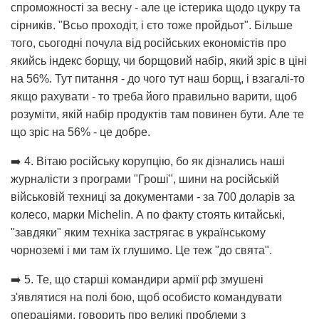
спроможності за весну - але це істерика щодо цукру та
сірників. "Всьо проходіт, і єто тоже пройдьот". Більше
того, сьогодні почула від російських економістів про
якийсь індекс борщу, чи борщовий набір, який зріс в ціні
на 56%. Тут питання - до чого тут наш борщ, і взагалі-то
якщо рахувати - то треба його правильно варити, щоб
розуміти, якій набір продуктів там повинен бути. Але те
що зріс на 56% - це добре.
➡️ 4. Вітаю російську корупцію, бо як дізнались наші
журналісти з програми "Гроші", шини на російській
військовій техниці за документами - за 700 доларів за
колесо, марки Michelin. А по факту стоять китайські,
"завдяки" яким техніка застрягає в українському
чорноземі і ми там їх глушимо. Це теж "до свята".
➡️ 5. Те, що старші командири армії рф змушені
з'являтися на полі бою, щоб особисто командувати
операціями, говорить про великі проблеми з