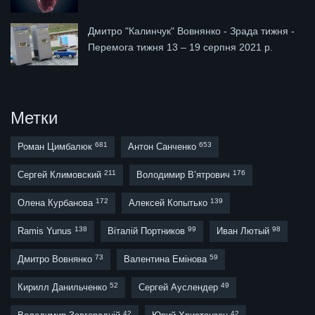
Дмитро "Калинчук" Вовнянко - Зрада тижня -
Перемога тижня 13 – 19 серпня 2021 р.
Метки
681
653
Роман Цимбалюк
Антон Санченко
211
176
Сергей Климовский
Володимир В’ятрович
172
139
Олена Курбанова
Алексей Копытько
138
99
98
Ramis Yunus
Віталій Портников
Иван Лютый
73
59
Дмитро Вовнянко
Валентина Емінова
52
49
Кирилл Данильченко
Сергей Ауслендер
42
42