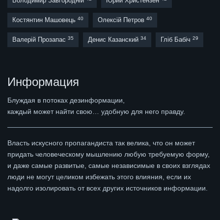
Володимир Завгородній
Юрий Христензен
40
40
Костянтин Машовець
Олексій Петров
35
34
29
Валерій Прозапас
Денис Казанский
Гліб Бабіч
Информация
Блуждая в потоках дезинформации,
каждый может найти свою… удобную для него правду.
Власть искусного пропагандиста так велика, что он может
придать человеческому мышлению любую требуемую форму,
и даже самые развитые, самые независимые в своих взглядах
люди не могут целиком избежать этого влияния, если их
надолго изолировать от всех других источников информации.