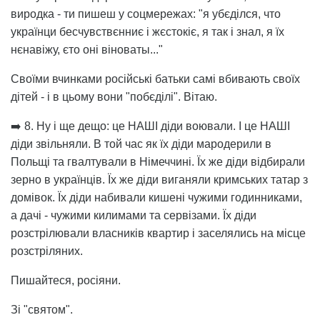
виродка - ти пишеш у соцмережах: "я убєділся, что
українци бесчувствєнниє і жєстокіє, я так і знал, я їх
нєнавіжу, єто оні віноваты..."
Своїми вчинками російські батьки самі вбивають своїх
дітей - і в цьому вони "побєділі". Вітаю.
➡️ 8. Ну і ще дещо: це НАШІ діди воювали. І це НАШІ
діди звільняли. В той час як їх діди мародерили в
Польщі та гвалтували в Німеччині. Їх же діди відбирали
зерно в українців. Їх же діди виганяли кримських татар з
домівок. Їх діди набивали кишені чужими годинниками,
а дачі - чужими килимами та сервізами. Їх діди
розстрілювали власників квартир і заселялись на місце
розстріляних.
Пишайтеся, росіяни.
Зі "святом".