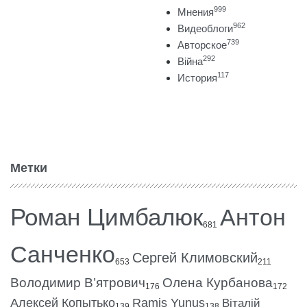
999
Мнения
962
Видеоблоги
739
Авторское
292
Війна
117
История
Метки
Роман Цимбалюк
Антон
681
Санченко
Сергей Климовский
653
211
Володимир В’ятрович
Олена Курбанова
176
172
Алексей Копытько
Ramis Yunus
Віталій
139
138