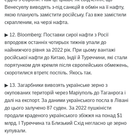
Венесуелу виводять з-під санкцій в обмін на її нафту,
якою планують замістити російську. Газ вже замістили
скрапленим, на черзі нафта.
▶ 12. Bloomberg: Поставки сирої нафти з Росії
впродовж останніх чотирьох тижнів упали до
найнижчого рівня за 2022 рік. При цьому вантажі
російської нафти до Китаю, Індії й Туреччини, які стали
порятунком для кремля після європейських обмежень,
скоротилися втретє поспіль. Якось так.
▶ 13. Загарбники вивозять українське зерно з
окупованих територій через Маріуполь до Таганрога і
далі на експорт. За даними українського посла в Лівані
до цього залучено 87 суден. За 2022 пушкіністи
продали краденого українського збіжжя на понад $1
млрд. І Туреччина та Близький Схід негласно це зерно
купували.