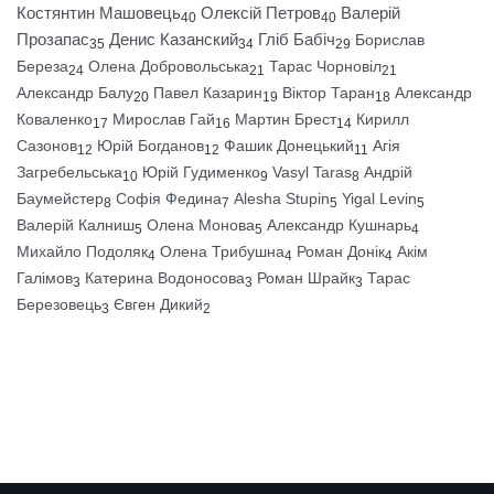
Костянтин Машовець
Олексій Петров
Валерій
40
40
Прозапас
Денис Казанский
Гліб Бабіч
Борислав
35
34
29
Береза
Олена Добровольська
Тарас Чорновіл
24
21
21
Александр Балу
Павел Казарин
Віктор Таран
Александр
20
19
18
Коваленко
Мирослав Гай
Мартин Брест
Кирилл
17
16
14
Сазонов
Юрій Богданов
Фашик Донецький
Агія
12
12
11
Загребельська
Юрій Гудименко
Vasyl Taras
Андрій
10
9
8
Баумейстер
Софія Федина
Alesha Stupin
Yigal Levin
8
7
5
5
Валерій Калниш
Олена Монова
Александр Кушнарь
5
5
4
Михайло Подоляк
Олена Трибушна
Роман Донік
Акім
4
4
4
Галімов
Катерина Водоносова
Роман Шрайк
Тарас
3
3
3
Березовець
Євген Дикий
3
2