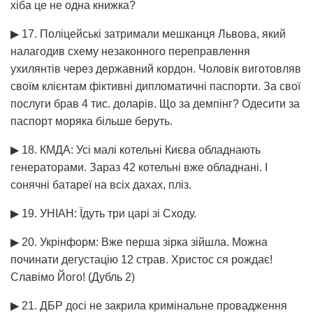
хіба це не одна книжка?
▶ 17. Поліцейські затримали мешканця Львова, який
налагодив схему незаконного переправлення
ухилянтів через державний кордон. Чоловік виготовляв
своїм клієнтам фіктивні дипломатичні паспорти. За свої
послуги брав 4 тис. доларів. Що за демпінг? Одесити за
паспорт моряка більше беруть.
▶ 18. КМДА: Усі малі котельні Києва обладнають
генераторами. Зараз 42 котельні вже обладнані. І
сонячні батареї на всіх дахах, пліз.
▶ 19. УНІАН: Їдуть три царі зі Сходу.
▶ 20. Укрінформ: Вже перша зірка зійшла. Можна
починати дегустацію 12 страв. Христос ся рождає!
Славімо Його! (Дубль 2)
▶ 21. ДБР досі не закрила кримінальне провадження