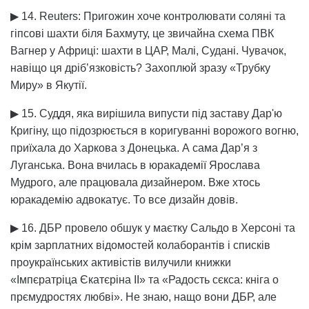
▶ 14. Reuters: Пригожин хоче контролювати соляні та
гіпсові шахти біля Бахмуту, це звичайна схема ПВК
Вагнер у Африці: шахти в ЦАР, Малі, Судані. Чувачок,
навіщо ця дріб’язковість? Захоплюй зразу «Трубку
Миру» в Якутії.
▶ 15. Суддя, яка вирішила випусти під заставу Дар'ю
Кригіну, що підозрюється в коригуванні ворожого вогню,
приїхала до Харкова з Донецька. А сама Дар’я з
Луганська. Вона вчилась в юракадемії Ярослава
Мудрого, але працювала дизайнером. Вже хтось
юракадемію адвокатує. То все дизайн довів.
▶ 16. ДБР провело обшук у маєтку Сальдо в Херсоні та
крім зарплатних відомостей колаборантів і списків
проукраїнських активістів вилучили книжки
«Імпєратріца Єкатєріна ІІ» та «Радость сєкса: кніга о
прємудростях любві». Не знаю, нащо вони ДБР, але