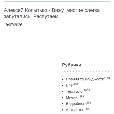
Алексей Копытько - Вижу, многие слегка
запутались. Распутаем.
19/07/2026
Рубрики
1534
Новини та Дайджести
1105
Brief
1003
ТекстБлог
999
Мнения
962
Видеоблоги
739
Авторское