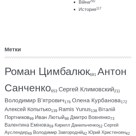
292
Війна
117
История
Метки
Роман Цимбалюк
Антон
681
Санченко
Сергей Климовский
653
211
Володимир В’ятрович
Олена Курбанова
176
172
Алексей Копытько
Ramis Yunus
Віталій
139
138
Портников
Иван Лютый
Дмитро Вовнянко
99
98
73
Валентина Емінова
Кирилл Данильченко
Сергей
59
52
Ауслендер
Володимир Завгородній
Юрий Христензен
49
42
42