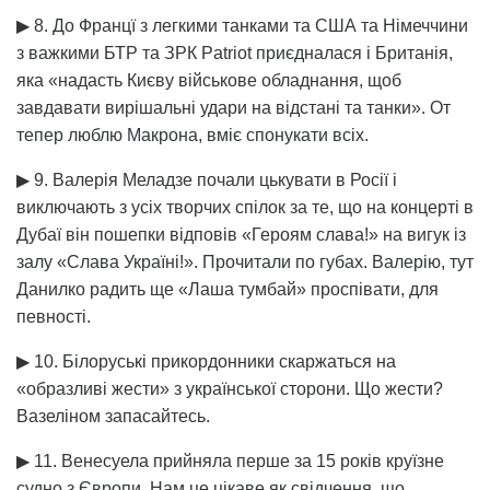
▶ 8. До Францї з легкими танками та США та Німеччини
з важкими БТР та ЗРК Patriot приєдналася і Британія,
яка «надасть Києву військове обладнання, щоб
завдавати вирішальні удари на відстані та танки». От
тепер люблю Макрона, вміє спонукати всіх.
▶ 9. Валерія Меладзе почали цькувати в Росії і
виключають з усіх творчих спілок за те, що на концерті в
Дубаї він пошепки відповів «Героям слава!» на вигук із
залу «Слава Україні!». Прочитали по губах. Валерію, тут
Данилко радить ще «Лаша тумбай» проспівати, для
певності.
▶ 10. Білоруські прикордонники скаржаться на
«образливі жести» з української сторони. Що жести?
Вазеліном запасайтесь.
▶ 11. Венесуела прийняла перше за 15 років круїзне
судно з Європи. Нам це цікаве як свідчення, що