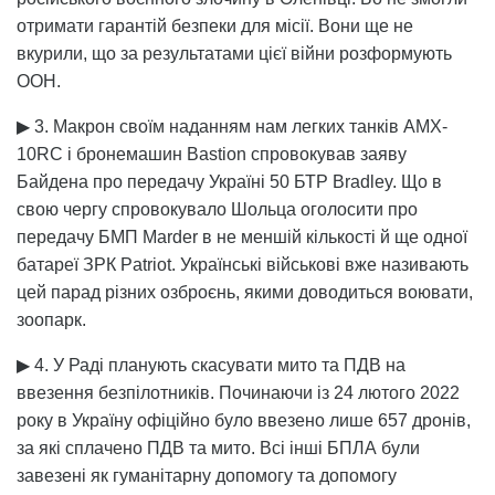
отримати гарантій безпеки для місії. Вони ще не
вкурили, що за результатами цієї війни розформують
ООН.
▶ 3. Макрон своїм наданням нам легких танків AMX-
10RC і бронемашин Bastion спровокував заяву
Байдена про передачу Україні 50 БТР Bradley. Що в
свою чергу спровокувало Шольца оголосити про
передачу БМП Marder в не меншій кількості й ще одної
батареї ЗРК Patriot. Українські військові вже називають
цей парад різних озброєнь, якими доводиться воювати,
зоопарк.
▶ 4. У Раді планують скасувати мито та ПДВ на
ввезення безпілотників. Починаючи із 24 лютого 2022
року в Україну офіційно було ввезено лише 657 дронів,
за які сплачено ПДВ та мито. Всі інші БПЛА були
завезені як гуманітарну допомогу та допомогу