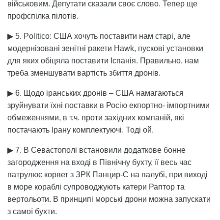
військовим. Депутати сказали своє слово. Тепер ще
профспілка пілотів.
▶ 5. Politico: США хочуть поставити нам старі, але
модернізовані зенітні ракети Hawk, пускові установки
для яких обіцяла поставити Іспанія. Правильно, нам
треба зменшувати вартість збиття дронів.
▶ 6. Щодо іранських дронів – США намагаються
зруйнувати їхні поставки в Росію екпортно- імпортними
обмеженнями, в т.ч. проти західних компаній, які
постачають Ірану комплектуючі. Тоді ой.
▶ 7. В Севастополі встановили додаткове бонне
загородження на вході в Північну бухту, її весь час
патрулює корвет з ЗРК Панцир-С на палубі, при виході
в море кораблі супроводжують катери Раптор та
вертольоти. В принципі морські дрони можна запускати
з самої бухти.