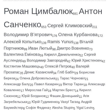
Роман Цимбалюк
Антон
681
Санченко
Сергей Климовский
653
211
Володимир В’ятрович
Олена Курбанова
176
172
Алексей Копытько
Ramis Yunus
Віталій
139
138
Портников
Иван Лютый
Дмитро Вовнянко
99
98
73
Валентина Емінова
Кирилл Данильченко
Сергей
59
52
Ауслендер
Володимир Завгородній
Юрий Христензен
49
42
42
Костянтин Машовець
Олексій Петров
Валерій
40
40
Прозапас
Денис Казанский
Гліб Бабіч
Борислав
35
34
29
Береза
Олена Добровольська
Тарас Чорновіл
24
21
21
Александр Балу
Павел Казарин
Віктор Таран
Александр
20
19
18
Коваленко
Мирослав Гай
Мартин Брест
Кирилл
17
16
14
Сазонов
Юрій Богданов
Фашик Донецький
Агія
12
12
11
Загребельська
Юрій Гудименко
Vasyl Taras
Андрій
10
9
8
Баумейстер
Софія Федина
Alesha Stupin
Yigal Levin
8
7
5
5