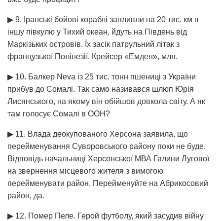
▶ 9. Іранські бойові кораблі запливли на 20 тис. км в
іншу півкулю у Тихий океан, йдуть на Південь від
Маркізьких островів. Їх засік патрульний літак з
французької Полінезії. Крейсер «Емден», мля.
▶ 10. Балкер Neva із 25 тис. тонн пшениці з України
прибув до Сомалі. Так само називався шлюп Юрія
Лисянського, на якому він обійшов довкола світу. А як
там голосує Сомалі в ООН?
▶ 11. Влада деокупованого Херсона заявила, що
перейменування Суворовського району поки не буде.
Відповідь начальниці Херсонської МВА Галини Лугової
на звернення місцевого жителя з вимогою
перейменувати район. Перейменуйте на Абрикосовий
район, да.
▶ 12. Помер Пеле. Герой футболу, який засудив війну