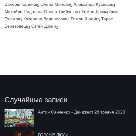
Валерій Калниш
Олена Монова
Александр Кушнарь
5
5
4
Михайло Подоляк
Олена Трибушна
Роман Донік
Акім
4
4
4
Галімов
Катерина Водоносова
Роман Шрайк
Тарас
3
3
3
Березовець
Євген Дикий
3
2
Случайные записи
Антон Санченко - Дайджест 28 травня 2023
ГОРДЫЕ ЛЮДИ.