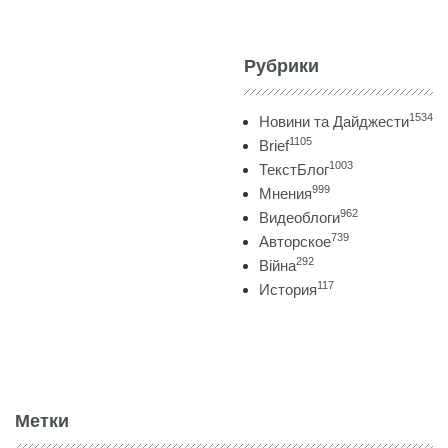
Рубрики
1534
Новини та Дайджести
1105
Brief
1003
ТекстБлог
999
Мнения
962
Видеоблоги
739
Авторское
292
Війна
117
История
Метки