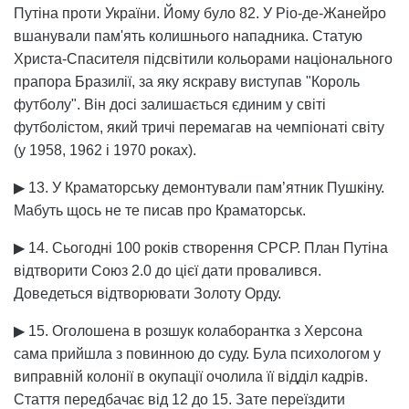
Путіна проти України. Йому було 82. У Ріо-де-Жанейро
вшанували пам'ять колишнього нападника. Статую
Христа-Спасителя підсвітили кольорами національного
прапора Бразилії, за яку яскраву виступав "Король
футболу". Він досі залишається єдиним у світі
футболістом, який тричі перемагав на чемпіонаті світу
(у 1958, 1962 і 1970 роках).
▶ 13. У Краматорську демонтували пам’ятник Пушкіну.
Мабуть щось не те писав про Краматорськ.
▶ 14. Сьогодні 100 років створення СРСР. План Путіна
відтворити Союз 2.0 до цієї дати провалився.
Доведеться відтворювати Золоту Орду.
▶ 15. Оголошена в розшук колаборантка з Херсона
сама прийшла з повинною до суду. Була психологом у
виправній колонії в окупації очолила її відділ кадрів.
Стаття передбачає від 12 до 15. Зате переїздити