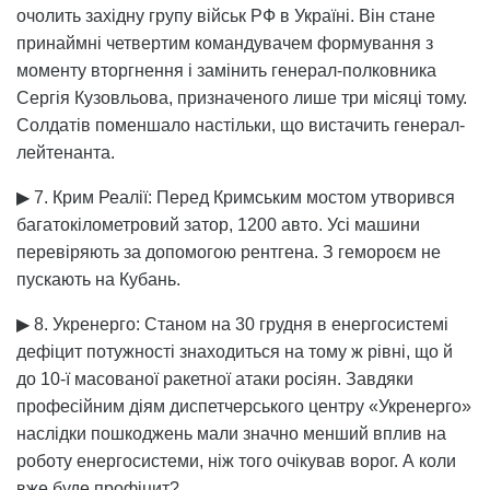
очолить західну групу військ РФ в Україні. Він стане
принаймні четвертим командувачем формування з
моменту вторгнення і замінить генерал-полковника
Сергія Кузовльова, призначеного лише три місяці тому.
Солдатів поменшало настільки, що вистачить генерал-
лейтенанта.
▶ 7. Крим Реалії: Перед Кримським мостом утворився
багатокілометровий затор, 1200 авто. Усі машини
перевіряють за допомогою рентгена. З гемороєм не
пускають на Кубань.
▶ 8. Укренерго: Станом на 30 грудня в енергосистемі
дефіцит потужності знаходиться на тому ж рівні, що й
до 10-ї масованої ракетної атаки росіян. Завдяки
професійним діям диспетчерського центру «Укренерго»
наслідки пошкоджень мали значно менший вплив на
роботу енергосистеми, ніж того очікував ворог. А коли
вже буде профіцит?