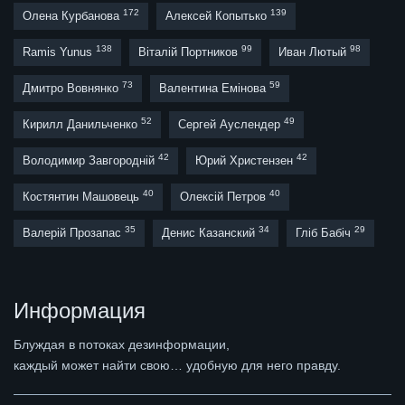
172
139
Олена Курбанова
Алексей Копытько
138
99
98
Ramis Yunus
Віталій Портников
Иван Лютый
73
59
Дмитро Вовнянко
Валентина Емінова
52
49
Кирилл Данильченко
Сергей Ауслендер
42
42
Володимир Завгородній
Юрий Христензен
40
40
Костянтин Машовець
Олексій Петров
35
34
29
Валерій Прозапас
Денис Казанский
Гліб Бабіч
Информация
Блуждая в потоках дезинформации,
каждый может найти свою… удобную для него правду.