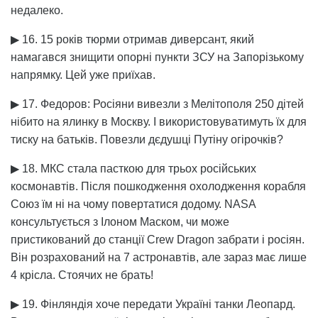
недалеко.
▶ 16. 15 років тюрми отримав диверсант, який
намагався знищити опорні пункти ЗСУ на Запорізькому
напрямку. Цей уже приїхав.
▶ 17. Федоров: Росіяни вивезли з Мелітополя 250 дітей
нібито на ялинку в Москву. І використовуватимуть їх для
тиску на батьків. Повезли дєдушці Путіну огірочків?
▶ 18. МКС стала пасткою для трьох російських
космонавтів. Після пошкодження охолодження корабля
Союз їм ні на чому повертатися додому. NASA
консультується з Ілоном Маском, чи може
пристикований до станції Crew Dragon забрати і росіян.
Він розрахований на 7 астронавтів, але зараз має лише
4 крісла. Стоячих не брать!
▶ 19. Фінляндія хоче передати Україні танки Леопард.