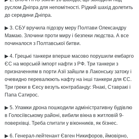
руслом Дніпра для непомітності. Рідкий шахід долетить
до середини Дніпра.
▶ 3. СБУ вручила підозру меру Полтави Олександру
Мамаю. Злочини проти миру і безпеки людства. А все
починалося з Полтавської битви.
▶ 4. Грецькі танкери вперше масово порушили ембарго
ЄС на морській імпорт нафти з РФ. Три танкери з
призначенням в порти Азії зайшли в Лаконську затоку і
очевидно перевалюють нафту на інші танкери для ЄС.
Три греки в Єесу везуть контрабанду: Янакі, Ставракі і
Папа Сатирос.
▶ 5. Уламки дрона пошкодили адміністративну будівлю
в Голосіївському районі, вибили вікна в житловій 9-
поверхівці. Треба спитати у віконників, як бізнес.
▶ 6. Генерал-лейтенант Євген Никифоров, ймовірно,