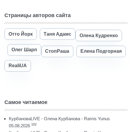
Страницы авторов сайта
Отто Йорк
Таня Адамс
Олена Кудренко
Олег Шарп
СтопРаша
Елена Подгорная
RealiUA
Самое читаемое
КурбановаLIVE - Олена Курбанова - Ramis Yunus
102
05.08.2026