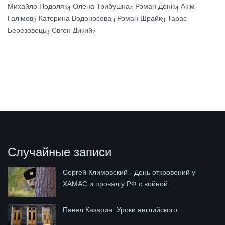
Михайло Подоляк
Олена Трибушна
Роман Донік
Акім
4
4
4
Галімов
Катерина Водоносова
Роман Шрайк
Тарас
3
3
3
Березовець
Євген Дикий
3
2
Случайные записи
Сергей Климовский - День откровений у
ХАМАС и провал у РФ с войной
Павел Казарин: Уроки английского