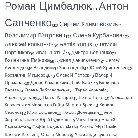
Роман Цимбалюк
Антон
681
Санченко
Сергей Климовский
653
211
Володимир В’ятрович
Олена Курбанова
176
172
Алексей Копытько
Ramis Yunus
Віталій
139
138
Портников
Иван Лютый
Дмитро Вовнянко
99
98
73
Валентина Емінова
Кирилл Данильченко
Сергей
59
52
Ауслендер
Володимир Завгородній
Юрий Христензен
49
42
42
Костянтин Машовець
Олексій Петров
Валерій
40
40
Прозапас
Денис Казанский
Гліб Бабіч
Борислав
35
34
29
Береза
Олена Добровольська
Тарас Чорновіл
24
21
21
Александр Балу
Павел Казарин
Віктор Таран
Александр
20
19
18
Коваленко
Мирослав Гай
Мартин Брест
Кирилл
17
16
14
Сазонов
Юрій Богданов
Фашик Донецький
Агія
12
12
11
Загребельська
Юрій Гудименко
Vasyl Taras
Андрій
10
9
8
Баумейстер
Софія Федина
Alesha Stupin
Yigal Levin
8
7
5
5
Валерій Калниш
Олена Монова
Александр Кушнарь
5
5
4