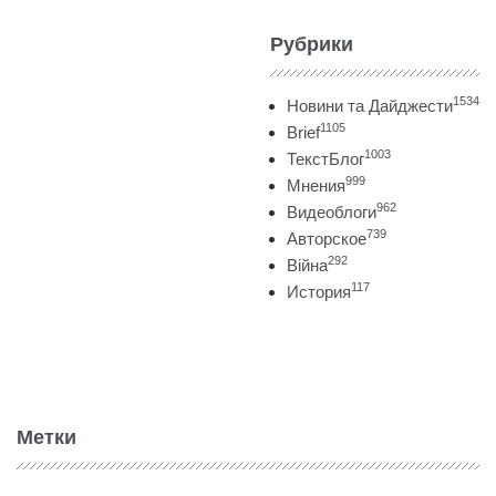
Рубрики
1534
Новини та Дайджести
1105
Brief
1003
ТекстБлог
999
Мнения
962
Видеоблоги
739
Авторское
292
Війна
117
История
Метки