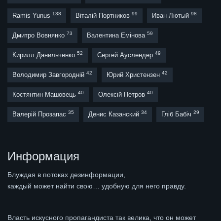
138
99
98
Ramis Yunus
Віталій Портников
Иван Лютый
73
59
Дмитро Вовнянко
Валентина Емінова
52
49
Кирилл Данильченко
Сергей Ауслендер
42
42
Володимир Завгородній
Юрий Христензен
40
40
Костянтин Машовець
Олексій Петров
35
34
29
Валерій Прозапас
Денис Казанский
Гліб Бабіч
Информация
Блуждая в потоках дезинформации,
каждый может найти свою… удобную для него правду.
Власть искусного пропагандиста так велика, что он может