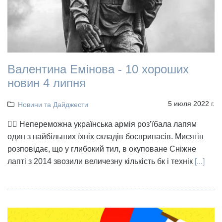
Валентина Емінова - 10 хороших
новин 4 липня
5 июля 2022 г.
Новини та Дайджести
👉🏻 Непереможна українська армія роз’їбала лапям
один з найбільших їхніх складів боєприпасів. Мисягін
розповідає, що у глибокий тил, в окуповане Сніжне
лапті з 2014 звозили величезну кількість бк і технік
[...]