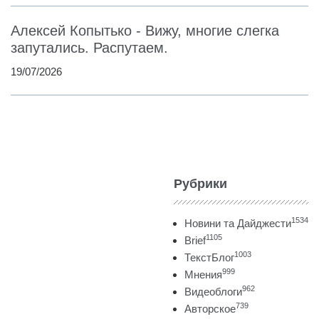
Алексей Копытько - Вижу, многие слегка
запутались. Распутаем.
19/07/2026
Рубрики
1534
Новини та Дайджести
1105
Brief
1003
ТекстБлог
999
Мнения
962
Видеоблоги
739
Авторское