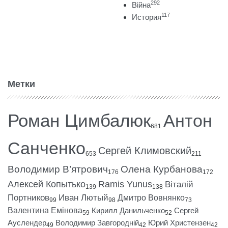
292
Війна
117
История
Метки
Роман Цимбалюк
Антон
681
Санченко
Сергей Климовский
653
211
Володимир В’ятрович
Олена Курбанова
176
172
Алексей Копытько
Ramis Yunus
Віталій
139
138
Портников
Иван Лютый
Дмитро Вовнянко
99
98
73
Валентина Емінова
Кирилл Данильченко
Сергей
59
52
Ауслендер
Володимир Завгородній
Юрий Христензен
49
42
42