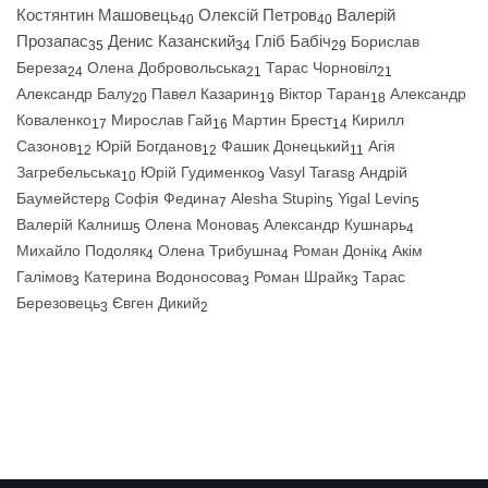
Костянтин Машовець
Олексій Петров
Валерій
40
40
Прозапас
Денис Казанский
Гліб Бабіч
Борислав
35
34
29
Береза
Олена Добровольська
Тарас Чорновіл
24
21
21
Александр Балу
Павел Казарин
Віктор Таран
Александр
20
19
18
Коваленко
Мирослав Гай
Мартин Брест
Кирилл
17
16
14
Сазонов
Юрій Богданов
Фашик Донецький
Агія
12
12
11
Загребельська
Юрій Гудименко
Vasyl Taras
Андрій
10
9
8
Баумейстер
Софія Федина
Alesha Stupin
Yigal Levin
8
7
5
5
Валерій Калниш
Олена Монова
Александр Кушнарь
5
5
4
Михайло Подоляк
Олена Трибушна
Роман Донік
Акім
4
4
4
Галімов
Катерина Водоносова
Роман Шрайк
Тарас
3
3
3
Березовець
Євген Дикий
3
2