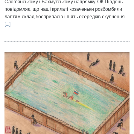
Слов’янському і Бахмутському напрямку. ОК Південь
повідомляє, що наші крилаті козаченьки розбомбили
лаптям склад боєприпасів і п’ять осередків скупчення
[...]