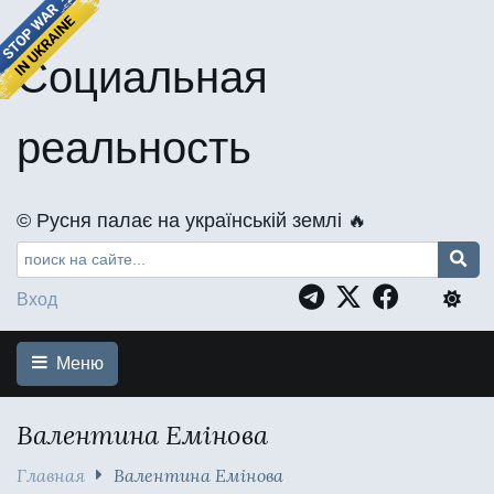
Социальная
реальность
©️ Русня палає на українській землі 🔥
Вход
Меню
Валентина Емінова
Главная
Валентина Емінова