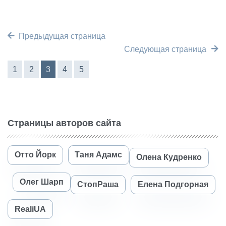
Предыдущая страница
Следующая страница
1
2
3
4
5
Страницы авторов сайта
Отто Йорк
Таня Адамс
Олена Кудренко
Олег Шарп
СтопРаша
Елена Подгорная
RealiUA