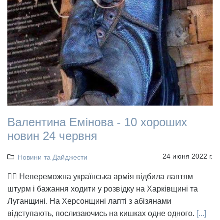
Валентина Емінова - 10 хороших
новин 24 червня
24 июня 2022 г.
Новини та Дайджести
👉🏻 Непереможна українська армія відбила лаптям
штурм і бажання ходити у розвідку на Харківщині та
Луганщині. На Херсонщині лапті з абізянами
відступають, послизаючись на кишках одне одного.
[...]