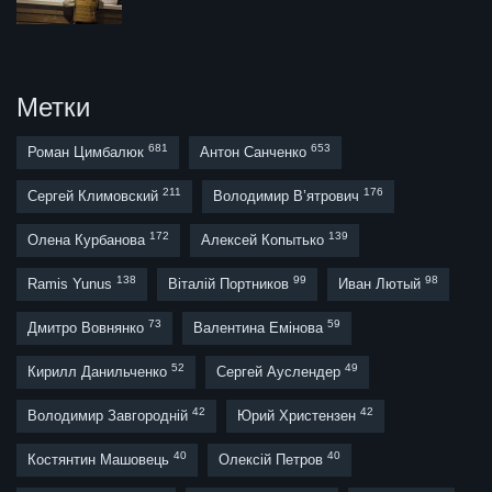
Метки
681
653
Роман Цимбалюк
Антон Санченко
211
176
Сергей Климовский
Володимир В’ятрович
172
139
Олена Курбанова
Алексей Копытько
138
99
98
Ramis Yunus
Віталій Портников
Иван Лютый
73
59
Дмитро Вовнянко
Валентина Емінова
52
49
Кирилл Данильченко
Сергей Ауслендер
42
42
Володимир Завгородній
Юрий Христензен
40
40
Костянтин Машовець
Олексій Петров