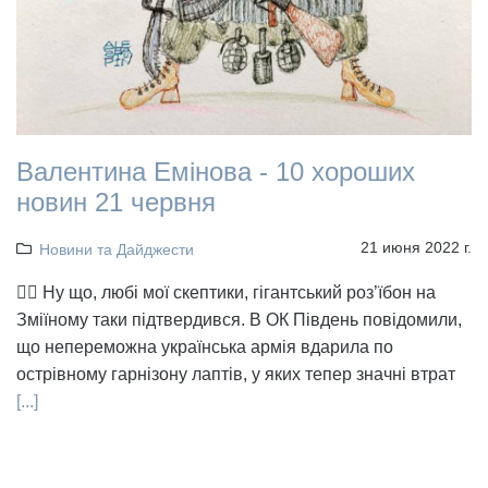
Валентина Емінова - 10 хороших
новин 21 червня
21 июня 2022 г.
Новини та Дайджести
👉🏻 Ну що, любі мої скептики, гігантський роз’їбон на
Зміїному таки підтвердився. В ОК Південь повідомили,
що непереможна українська армія вдарила по
острівному гарнізону лаптів, у яких тепер значні втрат
[...]