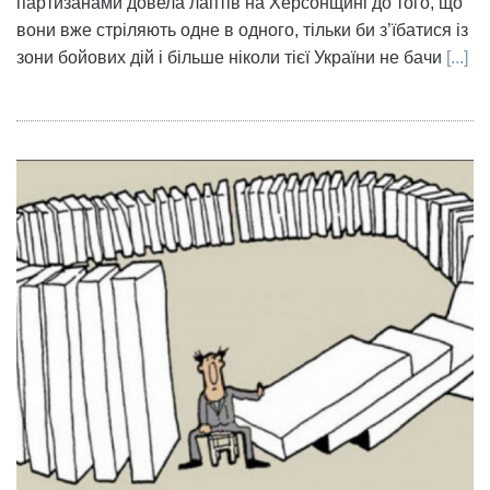
партизанами довела лаптів на Херсонщині до того, що
вони вже стріляють одне в одного, тільки би з’їбатися із
зони бойових дій і більше ніколи тієї України не бачи
[...]