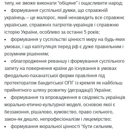
типу, не зможе виконати “обіцяне” і ощасливити народ;
формування суспільної думки, що справжній
українець – це малорос, який ненавидить все справжнє
українське, справжніх патріотів-українців і справжню
історію України, особливо за останні 5 років;
формування у суспільстві цінності миру на будь-яких
умовах, і що капітуляція перед рф є дуже правильним і
розумним рішенням;
облагородження реваншу і формування суспільного
запиту на повернення країни до існування в умовах
феодально-паханатської форми правління під
протекторатом бандитської ОПГ із кремля як найбільш
прийнятного шляху розвитку (деградації) України;
формування та впровадження в свідомість українців
морально-етично-культурної моделі, основою якої є
беззаконня, рішалово, кумовство, право сильного,
закон-як дишло, непрофесіоналізм і лицемірство;
формування моральної цінності “бути сильним,