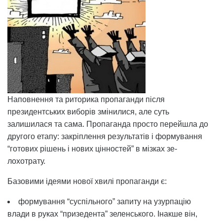
Наповнення та риторика пропаганди після
президентських виборів змінилися, але суть
залишилася та сама. Пропаганда просто перейшла до
другого етапу: закріплення результатів і формування
“готових рішень і нових цінностей” в мізках зе-
лохотрату.
Базовими ідеями нової хвилі пропаганди є:
формування “суспільного” запиту на узурпацію
влади в руках “призедента” зеленського. Інакше він,