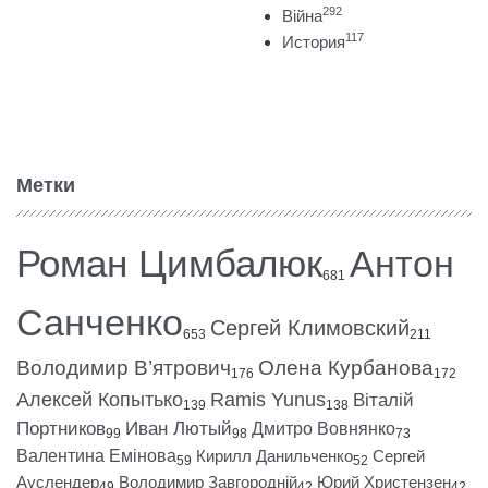
292
Війна
117
История
Метки
Роман Цимбалюк
Антон
681
Санченко
Сергей Климовский
653
211
Володимир В’ятрович
Олена Курбанова
176
172
Алексей Копытько
Ramis Yunus
Віталій
139
138
Портников
Иван Лютый
Дмитро Вовнянко
99
98
73
Валентина Емінова
Кирилл Данильченко
Сергей
59
52
Ауслендер
Володимир Завгородній
Юрий Христензен
49
42
42