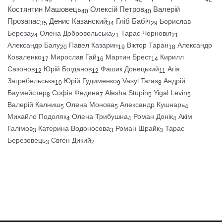
Костянтин Машовець
Олексій Петров
Валерій
40
40
Прозапас
Денис Казанский
Гліб Бабіч
Борислав
35
34
29
Береза
Олена Добровольська
Тарас Чорновіл
24
21
21
Александр Балу
Павел Казарин
Віктор Таран
Александр
20
19
18
Коваленко
Мирослав Гай
Мартин Брест
Кирилл
17
16
14
Сазонов
Юрій Богданов
Фашик Донецький
Агія
12
12
11
Загребельська
Юрій Гудименко
Vasyl Taras
Андрій
10
9
8
Баумейстер
Софія Федина
Alesha Stupin
Yigal Levin
8
7
5
5
Валерій Калниш
Олена Монова
Александр Кушнарь
5
5
4
Михайло Подоляк
Олена Трибушна
Роман Донік
Акім
4
4
4
Галімов
Катерина Водоносова
Роман Шрайк
Тарас
3
3
3
Березовець
Євген Дикий
3
2