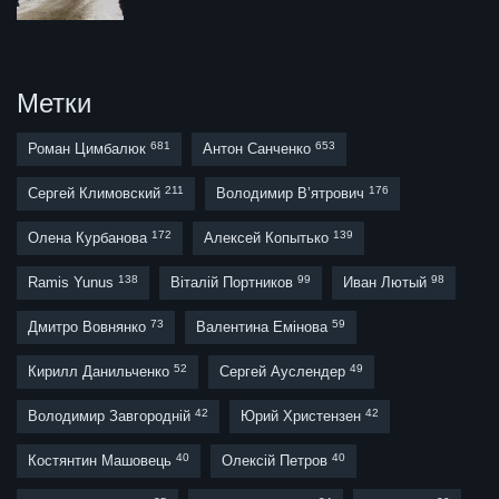
Метки
681
653
Роман Цимбалюк
Антон Санченко
211
176
Сергей Климовский
Володимир В’ятрович
172
139
Олена Курбанова
Алексей Копытько
138
99
98
Ramis Yunus
Віталій Портников
Иван Лютый
73
59
Дмитро Вовнянко
Валентина Емінова
52
49
Кирилл Данильченко
Сергей Ауслендер
42
42
Володимир Завгородній
Юрий Христензен
40
40
Костянтин Машовець
Олексій Петров