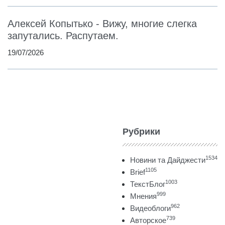
Алексей Копытько - Вижу, многие слегка
запутались. Распутаем.
19/07/2026
Рубрики
1534
Новини та Дайджести
1105
Brief
1003
ТекстБлог
999
Мнения
962
Видеоблоги
739
Авторское