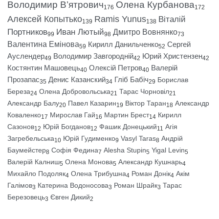
Володимир В’ятрович
Олена Курбанова
176
172
Алексей Копытько
Ramis Yunus
Віталій
139
138
Портников
Иван Лютый
Дмитро Вовнянко
99
98
73
Валентина Емінова
Кирилл Данильченко
Сергей
59
52
Ауслендер
Володимир Завгородній
Юрий Христензен
49
42
42
Костянтин Машовець
Олексій Петров
Валерій
40
40
Прозапас
Денис Казанский
Гліб Бабіч
Борислав
35
34
29
Береза
Олена Добровольська
Тарас Чорновіл
24
21
21
Александр Балу
Павел Казарин
Віктор Таран
Александр
20
19
18
Коваленко
Мирослав Гай
Мартин Брест
Кирилл
17
16
14
Сазонов
Юрій Богданов
Фашик Донецький
Агія
12
12
11
Загребельська
Юрій Гудименко
Vasyl Taras
Андрій
10
9
8
Баумейстер
Софія Федина
Alesha Stupin
Yigal Levin
8
7
5
5
Валерій Калниш
Олена Монова
Александр Кушнарь
5
5
4
Михайло Подоляк
Олена Трибушна
Роман Донік
Акім
4
4
4
Галімов
Катерина Водоносова
Роман Шрайк
Тарас
3
3
3
Березовець
Євген Дикий
3
2