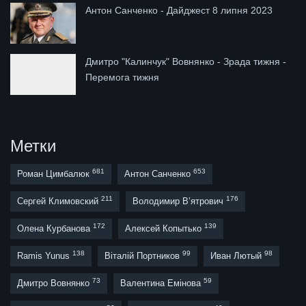
Антон Санченко - Дайджест 8 липня 2023
Дмитро "Калинчук" Вовнянко - Зрада тижня -
Перемога тижня
Метки
681
653
Роман Цимбалюк
Антон Санченко
211
176
Сергей Климовский
Володимир В’ятрович
172
139
Олена Курбанова
Алексей Копытько
138
99
98
Ramis Yunus
Віталій Портников
Иван Лютый
73
59
Дмитро Вовнянко
Валентина Емінова