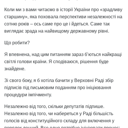
Коли ми з вами читаємо в історії України про «зрадливу
старшину», яка поховала перспективи незалежності на
сотню років – ось саме про це і йдеться. Саме так
виглядає зрада на найвищому державному рівні.
Що робити?
Я впевнена, над цим питанням зараз б’ються найкращі
світлі голови країни. Я сподіваюся, рішення буде
знайдене.
Зі свого боку, я б хотіла бачити у Верховні Раді збір
підписів під письмовим поданням про ініціювання
процедури імпічменту.
Незалежно від того, скільки депутатів підпише.
Незалежно від того, чи набереться у Раді більшість
голосів від конституційного складу для включення у
порядок денний. Все одно потрібно ініціювати процес;