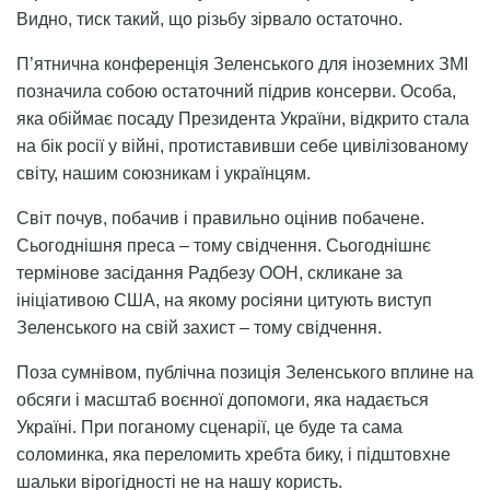
Видно, тиск такий, що різьбу зірвало остаточно.
П’ятнична конференція Зеленського для іноземних ЗМІ
позначила собою остаточний підрив консерви. Особа,
яка обіймає посаду Президента України, відкрито стала
на бік росії у війні, протиставивши себе цивілізованому
світу, нашим союзникам і українцям.
Світ почув, побачив і правильно оцінив побачене.
Сьогоднішня преса – тому свідчення. Сьогоднішнє
термінове засідання Радбезу ООН, скликане за
ініціативою США, на якому росіяни цитують виступ
Зеленського на свій захист – тому свідчення.
Поза сумнівом, публічна позиція Зеленського вплине на
обсяги і масштаб воєнної допомоги, яка надається
Україні. При поганому сценарії, це буде та сама
соломинка, яка переломить хребта бику, і підштовхне
шальки вірогідності не на нашу користь.