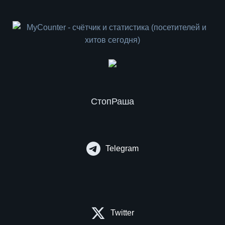
СтопРаша
Telegram
Twitter