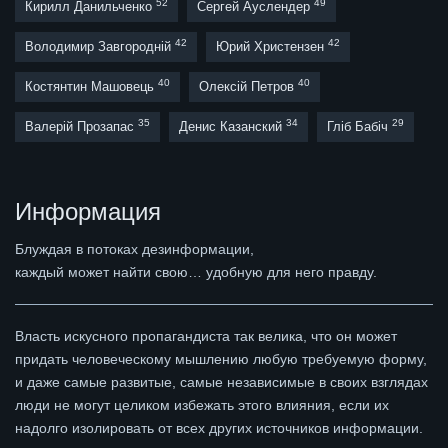
52
49
Кирилл Данильченко
Сергей Ауслендер
42
42
Володимир Завгородній
Юрий Христензен
40
40
Костянтин Машовець
Олексій Петров
35
34
29
Валерій Прозапас
Денис Казанский
Гліб Бабіч
Информация
Блуждая в потоках дезинформации,
каждый может найти свою… удобную для него правду.
Власть искусного пропагандиста так велика, что он может
придать человеческому мышлению любую требуемую форму,
и даже самые развитые, самые независимые в своих взглядах
люди не могут целиком избежать этого влияния, если их
надолго изолировать от всех других источников информации.