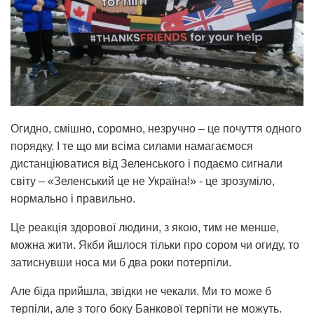
Огидно, смішно, соромно, незручно – це почуття одного
порядку. І те що ми всіма силами намагаємося
дистанціюватися від Зеленського і подаємо сигнали
світу – «Зеленський це не Україна!» - це зрозуміло,
нормально і правильно.
Це реакція здорової людини, з якою, тим не менше,
можна жити. Якби йшлося тільки про сором чи огиду, то
затиснувши носа ми б два роки потерпіли.
Але біда прийшла, звідки не чекали. Ми то може б
терпіли, але з того боку Банкової терпіти не можуть.