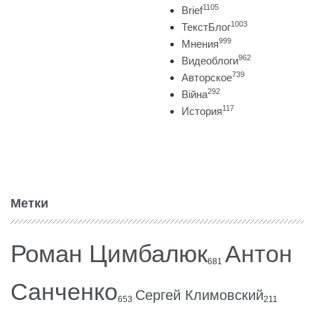
1105
Brief
1003
ТекстБлог
999
Мнения
962
Видеоблоги
739
Авторское
292
Війна
117
История
Метки
Роман Цимбалюк
Антон
681
Санченко
Сергей Климовский
653
211