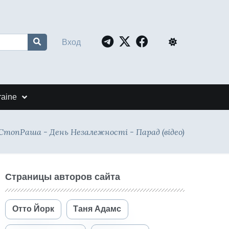
Вход
raine
СтопРаша - День Незалежності - Парад (відео)
Страницы авторов сайта
Отто Йорк
Таня Адамс