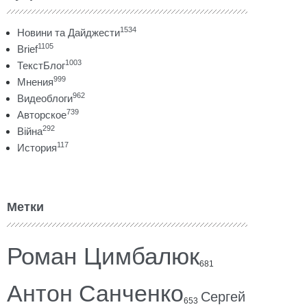
1534
Новини та Дайджести
1105
Brief
1003
ТекстБлог
999
Мнения
962
Видеоблоги
739
Авторское
292
Війна
117
История
Метки
Роман Цимбалюк
681
Антон Санченко
Сергей
653