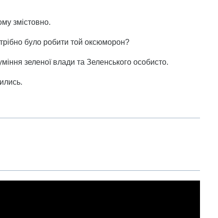
ому змістовно.
отрібно було робити той оксюморон?
зуміння зеленої влади та Зеленського особисто.
ились.