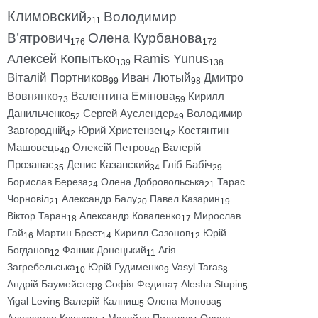
Климовский
Володимир
211
В’ятрович
Олена Курбанова
176
172
Алексей Копытько
Ramis Yunus
139
138
Віталій Портников
Иван Лютый
Дмитро
99
98
Вовнянко
Валентина Емінова
Кирилл
73
59
Данильченко
Сергей Ауслендер
Володимир
52
49
Завгородній
Юрий Христензен
Костянтин
42
42
Машовець
Олексій Петров
Валерій
40
40
Прозапас
Денис Казанский
Гліб Бабіч
35
34
29
Борислав Береза
Олена Добровольська
Тарас
24
21
Чорновіл
Александр Балу
Павел Казарин
21
20
19
Віктор Таран
Александр Коваленко
Мирослав
18
17
Гай
Мартин Брест
Кирилл Сазонов
Юрій
16
14
12
Богданов
Фашик Донецький
Агія
12
11
Загребельська
Юрій Гудименко
Vasyl Taras
10
9
8
Андрій Баумейстер
Софія Федина
Alesha Stupin
8
7
5
Yigal Levin
Валерій Калниш
Олена Монова
5
5
5
Александр Кушнарь
Михайло Подоляк
Олена