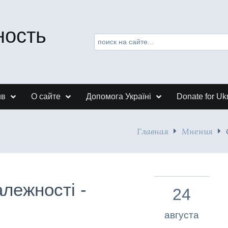
ность
ив
О сайте
Допомога Україні
Donate for Uk
Главная
Мнения
лежності -
24
августа