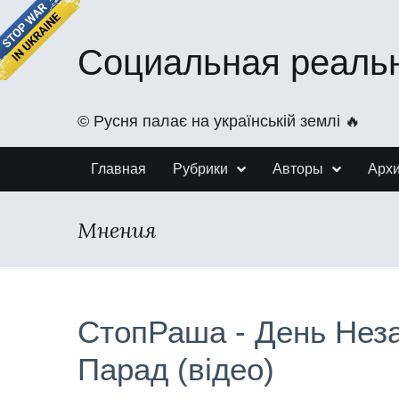
Социальная реаль
©️ Русня палає на українській землі 🔥
Главная
Рубрики
Авторы
Арх
Мнения
СтопРаша - День Неза
Парад (відео)