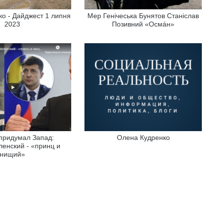
о - Дайджест 1 липня
Мер Генічеська Бунятов Станіслав
2023
Позивний «Осмáн»
придумал Запад:
Олена Кудренко
енский - «принц и
нищий»