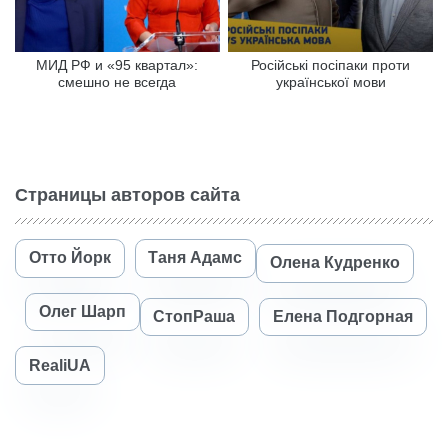
МИД РФ и «95 квартал»:
Російські посіпаки проти
смешно не всегда
української мови
Страницы авторов сайта
Отто Йорк
Таня Адамс
Олена Кудренко
Олег Шарп
СтопРаша
Елена Подгорная
RealiUA