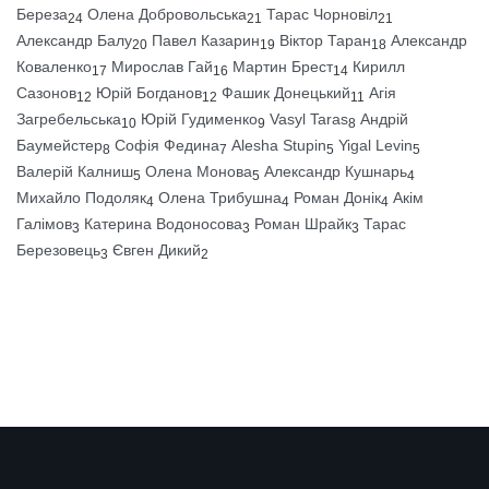
Береза
Олена Добровольська
Тарас Чорновіл
24
21
21
Александр Балу
Павел Казарин
Віктор Таран
Александр
20
19
18
Коваленко
Мирослав Гай
Мартин Брест
Кирилл
17
16
14
Сазонов
Юрій Богданов
Фашик Донецький
Агія
12
12
11
Загребельська
Юрій Гудименко
Vasyl Taras
Андрій
10
9
8
Баумейстер
Софія Федина
Alesha Stupin
Yigal Levin
8
7
5
5
Валерій Калниш
Олена Монова
Александр Кушнарь
5
5
4
Михайло Подоляк
Олена Трибушна
Роман Донік
Акім
4
4
4
Галімов
Катерина Водоносова
Роман Шрайк
Тарас
3
3
3
Березовець
Євген Дикий
3
2