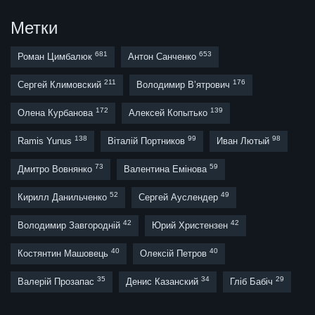
Метки
681
653
Роман Цимбалюк
Антон Санченко
211
176
Сергей Климовский
Володимир В’ятрович
172
139
Олена Курбанова
Алексей Копытько
138
99
98
Ramis Yunus
Віталій Портников
Иван Лютый
73
59
Дмитро Вовнянко
Валентина Емінова
52
49
Кирилл Данильченко
Сергей Ауслендер
42
42
Володимир Завгородній
Юрий Христензен
40
40
Костянтин Машовець
Олексій Петров
35
34
29
Валерій Прозапас
Денис Казанский
Гліб Бабіч