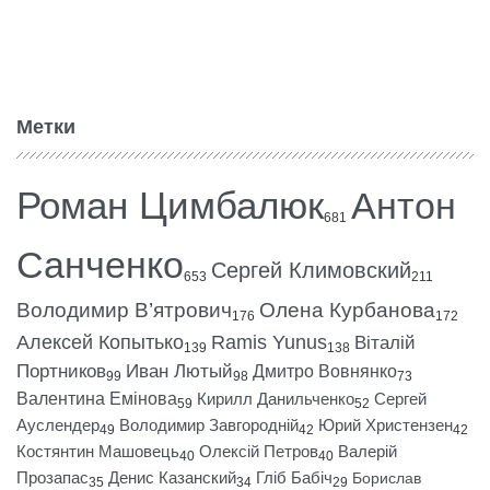
Метки
Роман Цимбалюк
Антон
681
Санченко
Сергей Климовский
653
211
Володимир В’ятрович
Олена Курбанова
176
172
Алексей Копытько
Ramis Yunus
Віталій
139
138
Портников
Иван Лютый
Дмитро Вовнянко
99
98
73
Валентина Емінова
Кирилл Данильченко
Сергей
59
52
Ауслендер
Володимир Завгородній
Юрий Христензен
49
42
42
Костянтин Машовець
Олексій Петров
Валерій
40
40
Прозапас
Денис Казанский
Гліб Бабіч
Борислав
35
34
29