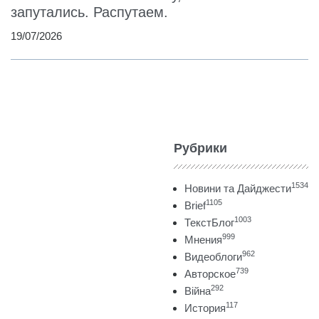
запутались. Распутаем.
19/07/2026
Рубрики
1534
Новини та Дайджести
1105
Brief
1003
ТекстБлог
999
Мнения
962
Видеоблоги
739
Авторское
292
Війна
117
История