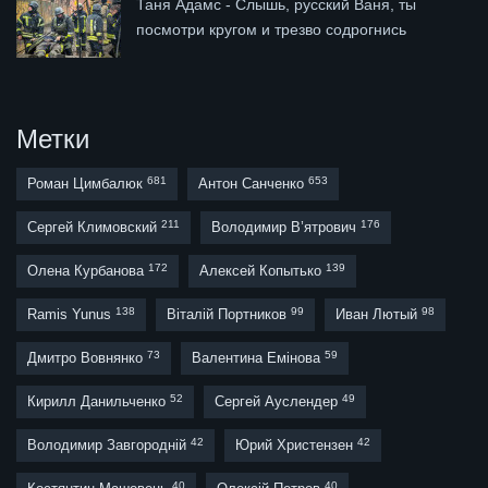
Таня Адамс - Слышь, русский Ваня, ты
посмотри кругом и трезво содрогнись
Метки
681
653
Роман Цимбалюк
Антон Санченко
211
176
Сергей Климовский
Володимир В’ятрович
172
139
Олена Курбанова
Алексей Копытько
138
99
98
Ramis Yunus
Віталій Портников
Иван Лютый
73
59
Дмитро Вовнянко
Валентина Емінова
52
49
Кирилл Данильченко
Сергей Ауслендер
42
42
Володимир Завгородній
Юрий Христензен
40
40