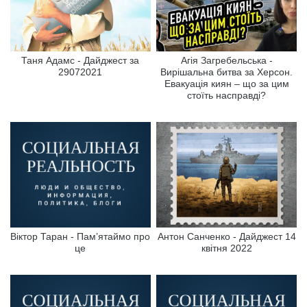
Таня Адамс - Дайджест за
Агія Загребельська -
29072021
Вирішальна битва за Херсон.
Евакуація киян – що за цим
стоїть насправді?
Віктор Таран - Пам’ятаймо про
Антон Санченко - Дайджест 14
це
квітня 2022