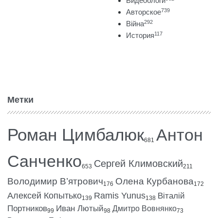
Видеоблоги
739
Авторское
292
Війна
117
История
Метки
Роман Цимбалюк
Антон
681
Санченко
Сергей Климовский
653
211
Володимир В’ятрович
Олена Курбанова
176
172
Алексей Копытько
Ramis Yunus
Віталій
139
138
Портников
Иван Лютый
Дмитро Вовнянко
99
98
73