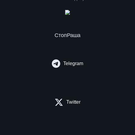
СтопРаша
Telegram
Twitter