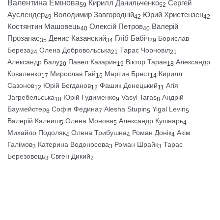
Валентина Емінова
Кирилл Данильченко
Сергей
59
52
Ауслендер
Володимир Завгородній
Юрий Христензен
49
42
42
Костянтин Машовець
Олексій Петров
Валерій
40
40
Прозапас
Денис Казанский
Гліб Бабіч
Борислав
35
34
29
Береза
Олена Добровольська
Тарас Чорновіл
24
21
21
Александр Балу
Павел Казарин
Віктор Таран
Александр
20
19
18
Коваленко
Мирослав Гай
Мартин Брест
Кирилл
17
16
14
Сазонов
Юрій Богданов
Фашик Донецький
Агія
12
12
11
Загребельська
Юрій Гудименко
Vasyl Taras
Андрій
10
9
8
Баумейстер
Софія Федина
Alesha Stupin
Yigal Levin
8
7
5
5
Валерій Калниш
Олена Монова
Александр Кушнарь
5
5
4
Михайло Подоляк
Олена Трибушна
Роман Донік
Акім
4
4
4
Галімов
Катерина Водоносова
Роман Шрайк
Тарас
3
3
3
Березовець
Євген Дикий
3
2