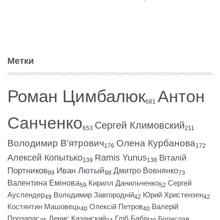
Метки
Роман Цимбалюк
Антон
681
Санченко
Сергей Климовский
653
211
Володимир В’ятрович
Олена Курбанова
176
172
Алексей Копытько
Ramis Yunus
Віталій
139
138
Портников
Иван Лютый
Дмитро Вовнянко
99
98
73
Валентина Емінова
Кирилл Данильченко
Сергей
59
52
Ауслендер
Володимир Завгородній
Юрий Христензен
49
42
42
Костянтин Машовець
Олексій Петров
Валерій
40
40
Прозапас
Денис Казанский
Гліб Бабіч
Борислав