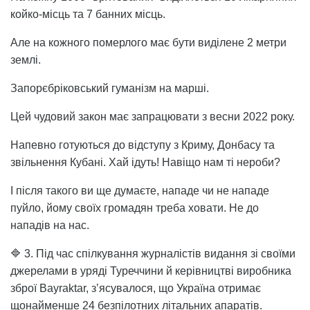
койко-місць та 7 банних місць.
Але на кожного померлого має бути виділене 2 метри
землі.
Запорєбріковський гуманізм на марші.
Цей чудовий закон має запрацювати з весни 2022 року.
Напевно готуються до відступу з Криму, Донбасу та
звільнення Кубані. Хай ідуть! Навіщо нам ті нероби?
І після такого ви ще думаєте, нападе чи не нападе
пуйло, йому своїх громадян треба ховати. Не до
нападів на нас.
🔷 3. Під час спілкування журналістів видання зі своїми
джерелами в уряді Туреччини й керівництві виробника
зброї Bayraktar, з’ясувалося, що Україна отримає
щонайменше 24 безпілотних літальних апаратів.