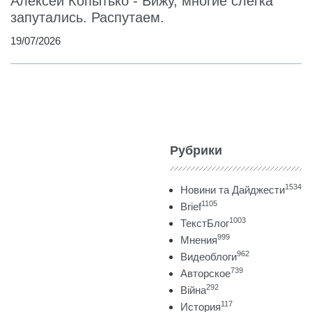
Алексей Копытько - Вижу, многие слегка
запутались. Распутаем.
19/07/2026
Рубрики
1534
Новини та Дайджести
1105
Brief
1003
ТекстБлог
999
Мнения
962
Видеоблоги
739
Авторское
292
Війна
117
История