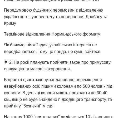
Передумовою будь-яких перемовин є відновлення
українського суверенітету та повернення Донбасу та
Криму.
Термінове відновлення Нормандського формату.
Як бачимо, ніякої здачі українських інтересів не
передбачається. Тому це панда, не сумнівайтеся.
🔷 2. На росії планують прийняти закон про примусову
евакуацію та масові захоронення.
В проекті цього закону заплановано переміщення
евакуйованих осіб пішими колонами по 500 чоловік під
конвоєм. В день ці колони мають проходити по 30-40
км., якщо не буде знайдено підходящого транспорту, та
прийти у "безпечні" місця.
На кожну 1000 "врятованих" виділяється 10 лікарняних