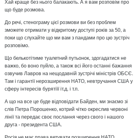
Хай краще без нього балакають. А я вам розповім про
що буде розмова.
До речі, стенограму цієї розмови ви без проблем
зможете отримати у відкритому доступі років за 50, а
поки що слухайте що ми вам з пандами про цю зустріч
розповімо.
Що белькотітиме туалетний путьонок, здогадатися не
важко, бо воно пуйло, а також всі його останні бажання
озвучив Лавров на нещодавній зустрічі міністрів ОБСЄ.
Там і гарантії нерозширення НАТО, невтручання США у
сферу інтересів бурятіїї іт.д. і т.п.
А що на все це буде відповідати Байден, ми знаємо зі
слів Петра Порошенко, котрий чітко окреслив червоні
лінії та передає своє послання через свого і нашого
друга - президента США.
Росія не має права ветувати розширення НАТО.