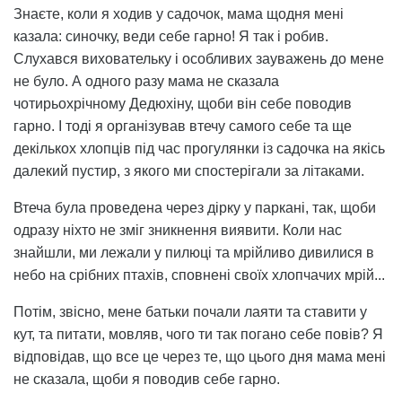
Знаєте, коли я ходив у садочок, мама щодня мені
казала: синочку, веди себе гарно! Я так і робив.
Слухався виховательку і особливих зауважень до мене
не було. А одного разу мама не сказала
чотирьохрічному Дедюхіну, щоби він себе поводив
гарно. І тоді я організував втечу самого себе та ще
декількох хлопців під час прогулянки із садочка на якісь
далекий пустир, з якого ми спостерігали за літаками.
Втеча була проведена через дірку у паркані, так, щоби
одразу ніхто не зміг зникнення виявити. Коли нас
знайшли, ми лежали у пилюці та мрійливо дивилися в
небо на срібних птахів, сповнені своїх хлопчачих мрій...
Потім, звісно, мене батьки почали лаяти та ставити у
кут, та питати, мовляв, чого ти так погано себе повів? Я
відповідав, що все це через те, що цього дня мама мені
не сказала, щоби я поводив себе гарно.