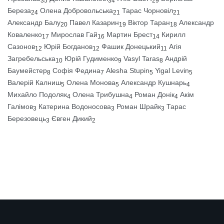
35
34
29
Береза
Олена Добровольська
Тарас Чорновіл
24
21
21
Александр Балу
Павел Казарин
Віктор Таран
Александр
20
19
18
Коваленко
Мирослав Гай
Мартин Брест
Кирилл
17
16
14
Сазонов
Юрій Богданов
Фашик Донецький
Агія
12
12
11
Загребельська
Юрій Гудименко
Vasyl Taras
Андрій
10
9
8
Баумейстер
Софія Федина
Alesha Stupin
Yigal Levin
8
7
5
5
Валерій Калниш
Олена Монова
Александр Кушнарь
5
5
4
Михайло Подоляк
Олена Трибушна
Роман Донік
Акім
4
4
4
Галімов
Катерина Водоносова
Роман Шрайк
Тарас
3
3
3
Березовець
Євген Дикий
3
2