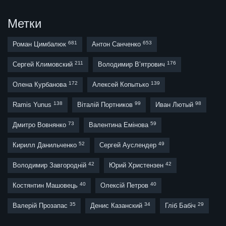
Метки
681
653
Роман Цимбалюк
Антон Санченко
211
176
Сергей Климовский
Володимир В’ятрович
172
139
Олена Курбанова
Алексей Копытько
138
99
98
Ramis Yunus
Віталій Портников
Иван Лютый
73
59
Дмитро Вовнянко
Валентина Емінова
52
49
Кирилл Данильченко
Сергей Ауслендер
42
42
Володимир Завгородній
Юрий Христензен
40
40
Костянтин Машовець
Олексій Петров
35
34
29
Валерій Прозапас
Денис Казанский
Гліб Бабіч