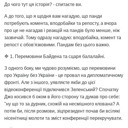
До чого тут ця історія? - спитаєте ви.
А до того, що я щодня вам нагадую, що панди
потребують комента, вподобайки та репосту, а вчора
про це не нагадав і реакцій на пандів було менше, ніж
зазвичай. Тому одразу нагадую: вподобайка, комент та
репост є обов'язковими. Пандам без цього важко.
🔷 1. Перемовини Байдена та сцаря балалайні.
З одного боку, ми чудово розуміємо, що перемовини
про Україну без України - це провал на дипломатичному
фронті. Але з іншого, уявляєте якби до цієї
відеоконференції підключився Зеленський? Спочатку
Джо косився б оком в його сторону та думав про себе:
"ну що то за дурник, схожій на несмішного клована? А
потім би, після розмови, зіцпрезидент почав би всілякі
нісенітниці молоти та зміст конференції перекручувати.