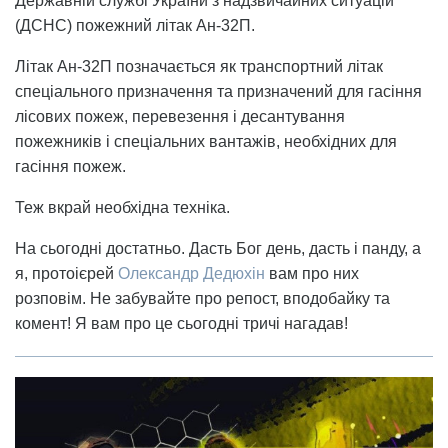
Державній службі України з надзвичайних ситуацій
(ДСНС) пожежний літак Ан-32П.
Літак Ан-32П позначається як транспортний літак
спеціального призначення та призначений для гасіння
лісових пожеж, перевезення і десантування
пожежників і спеціальних вантажів, необхідних для
гасіння пожеж.
Теж вкрай необхідна техніка.
На сьогодні достатньо. Дасть Бог день, дасть і панду, а
я, протоієрей
Олександр Дедюхін
вам про них
розповім. Не забувайте про репост, вподобайку та
комент! Я вам про це сьогодні тричі нагадав!