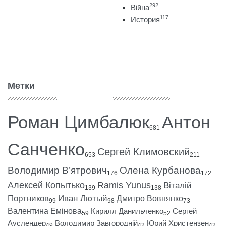
292
Війна
117
История
Метки
Роман Цимбалюк
Антон
681
Санченко
Сергей Климовский
653
211
Володимир В’ятрович
Олена Курбанова
176
172
Алексей Копытько
Ramis Yunus
Віталій
139
138
Портников
Иван Лютый
Дмитро Вовнянко
99
98
73
Валентина Емінова
Кирилл Данильченко
Сергей
59
52
Ауслендер
Володимир Завгородній
Юрий Христензен
49
42
42