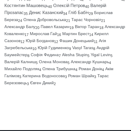
Костянтин Машовець
Олексій Петров
Валерій
40
40
Прозапас
Денис Казанский
Гліб Бабіч
Борислав
35
34
29
Береза
Олена Добровольська
Тарас Чорновіл
24
21
21
Александр Балу
Павел Казарин
Віктор Таран
Александр
20
19
18
Коваленко
Мирослав Гай
Мартин Брест
Кирилл
17
16
14
Сазонов
Юрій Богданов
Фашик Донецький
Агія
12
12
11
Загребельська
Юрій Гудименко
Vasyl Taras
Андрій
10
9
8
Баумейстер
Софія Федина
Alesha Stupin
Yigal Levin
8
7
5
5
Валерій Калниш
Олена Монова
Александр Кушнарь
5
5
4
Михайло Подоляк
Олена Трибушна
Роман Донік
Акім
4
4
4
Галімов
Катерина Водоносова
Роман Шрайк
Тарас
3
3
3
Березовець
Євген Дикий
3
2