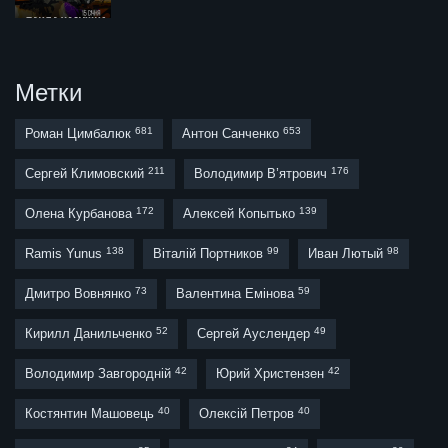
Метки
681
653
Роман Цимбалюк
Антон Санченко
211
176
Сергей Климовский
Володимир В’ятрович
172
139
Олена Курбанова
Алексей Копытько
138
99
98
Ramis Yunus
Віталій Портников
Иван Лютый
73
59
Дмитро Вовнянко
Валентина Емінова
52
49
Кирилл Данильченко
Сергей Ауслендер
42
42
Володимир Завгородній
Юрий Христензен
40
40
Костянтин Машовець
Олексій Петров