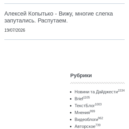
Алексей Копытько - Вижу, многие слегка
запутались. Распутаем.
19/07/2026
Рубрики
1534
Новини та Дайджести
1105
Brief
1003
ТекстБлог
999
Мнения
962
Видеоблоги
739
Авторское