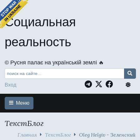
Социальная
реальность
©️ Русня палає на українській землі 🔥
Вход
Меню
ТекстБлог
Главная
ТекстБлог
Oleg Helgiv - Зеленский