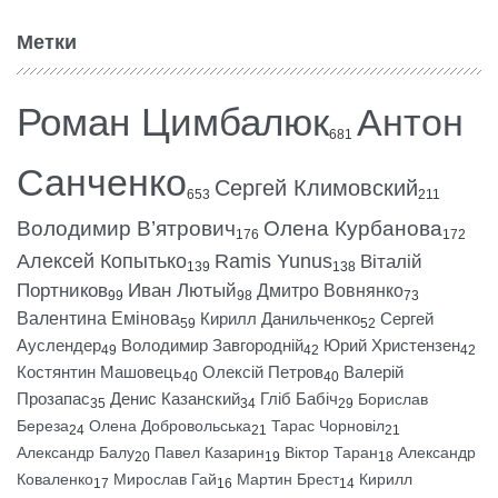
Метки
Роман Цимбалюк
Антон
681
Санченко
Сергей Климовский
653
211
Володимир В’ятрович
Олена Курбанова
176
172
Алексей Копытько
Ramis Yunus
Віталій
139
138
Портников
Иван Лютый
Дмитро Вовнянко
99
98
73
Валентина Емінова
Кирилл Данильченко
Сергей
59
52
Ауслендер
Володимир Завгородній
Юрий Христензен
49
42
42
Костянтин Машовець
Олексій Петров
Валерій
40
40
Прозапас
Денис Казанский
Гліб Бабіч
Борислав
35
34
29
Береза
Олена Добровольська
Тарас Чорновіл
24
21
21
Александр Балу
Павел Казарин
Віктор Таран
Александр
20
19
18
Коваленко
Мирослав Гай
Мартин Брест
Кирилл
17
16
14