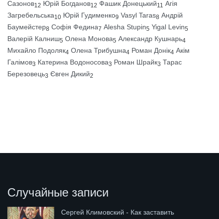
Сазонов
Юрій Богданов
Фашик Донецький
Агія
12
12
11
Загребельська
Юрій Гудименко
Vasyl Taras
Андрій
10
9
8
Баумейстер
Софія Федина
Alesha Stupin
Yigal Levin
8
7
5
5
Валерій Калниш
Олена Монова
Александр Кушнарь
5
5
4
Михайло Подоляк
Олена Трибушна
Роман Донік
Акім
4
4
4
Галімов
Катерина Водоносова
Роман Шрайк
Тарас
3
3
3
Березовець
Євген Дикий
3
2
Случайные записи
Сергей Климовский - Как заставить