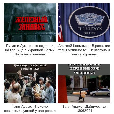
Путин и Лукашенко подняли
Алексей Копытько - В развитие
на границе с Украиной новый
темы активностей Пентагона и
Железный занавес
места Украины
Таня Адамс - Похоже
Таня Адамс - Дайджест за
северный пушной у нас решил
18062021