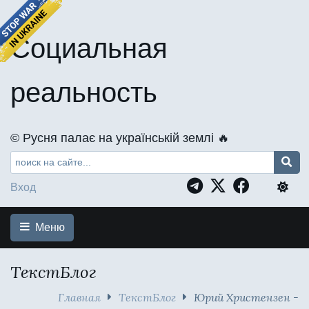
Социальная
реальность
©️ Русня палає на українській землі 🔥
Вход
Меню
ТекстБлог
Главная
ТекстБлог
Юрий Христензен -