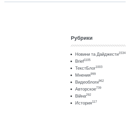
Рубрики
1534
Новини та Дайджести
1105
Brief
1003
ТекстБлог
999
Мнения
962
Видеоблоги
739
Авторское
292
Війна
117
История