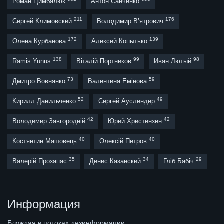
Роман Цимбалюк
Антон Санченко
211
176
Сергей Климовский
Володимир В’ятрович
172
139
Олена Курбанова
Алексей Копытько
138
99
98
Ramis Yunus
Віталій Портников
Иван Лютый
73
59
Дмитро Вовнянко
Валентина Емінова
52
49
Кирилл Данильченко
Сергей Ауслендер
42
42
Володимир Завгородній
Юрий Христензен
40
40
Костянтин Машовець
Олексій Петров
35
34
29
Валерій Прозапас
Денис Казанский
Гліб Бабіч
Информация
Блуждая в потоках дезинформации,