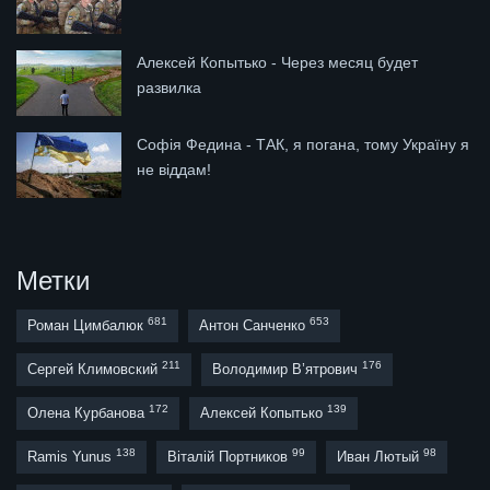
Алексей Копытько - Через месяц будет
развилка
Софія Федина - ТАК, я погана, тому Україну я
не віддам!
Метки
681
653
Роман Цимбалюк
Антон Санченко
211
176
Сергей Климовский
Володимир В’ятрович
172
139
Олена Курбанова
Алексей Копытько
138
99
98
Ramis Yunus
Віталій Портников
Иван Лютый