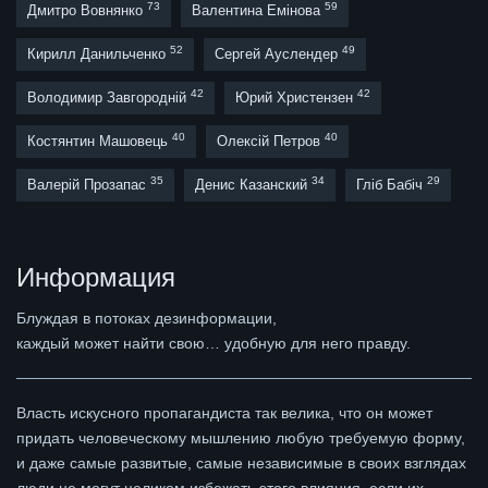
73
59
Дмитро Вовнянко
Валентина Емінова
52
49
Кирилл Данильченко
Сергей Ауслендер
42
42
Володимир Завгородній
Юрий Христензен
40
40
Костянтин Машовець
Олексій Петров
35
34
29
Валерій Прозапас
Денис Казанский
Гліб Бабіч
Информация
Блуждая в потоках дезинформации,
каждый может найти свою… удобную для него правду.
Власть искусного пропагандиста так велика, что он может
придать человеческому мышлению любую требуемую форму,
и даже самые развитые, самые независимые в своих взглядах