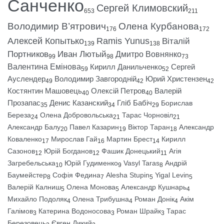
Санченко
Сергей Климовский
653
211
Володимир В’ятрович
Олена Курбанова
176
172
Алексей Копытько
Ramis Yunus
Віталій
139
138
Портников
Иван Лютый
Дмитро Вовнянко
99
98
73
Валентина Емінова
Кирилл Данильченко
Сергей
59
52
Ауслендер
Володимир Завгородній
Юрий Христензен
49
42
42
Костянтин Машовець
Олексій Петров
Валерій
40
40
Прозапас
Денис Казанский
Гліб Бабіч
Борислав
35
34
29
Береза
Олена Добровольська
Тарас Чорновіл
24
21
21
Александр Балу
Павел Казарин
Віктор Таран
Александр
20
19
18
Коваленко
Мирослав Гай
Мартин Брест
Кирилл
17
16
14
Сазонов
Юрій Богданов
Фашик Донецький
Агія
12
12
11
Загребельська
Юрій Гудименко
Vasyl Taras
Андрій
10
9
8
Баумейстер
Софія Федина
Alesha Stupin
Yigal Levin
8
7
5
5
Валерій Калниш
Олена Монова
Александр Кушнарь
5
5
4
Михайло Подоляк
Олена Трибушна
Роман Донік
Акім
4
4
4
Галімов
Катерина Водоносова
Роман Шрайк
Тарас
3
3
3
Березовець
Євген Дикий