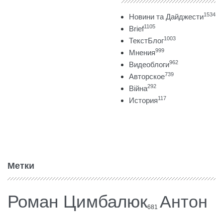
1534
Новини та Дайджести
1105
Brief
1003
ТекстБлог
999
Мнения
962
Видеоблоги
739
Авторское
292
Війна
117
История
Метки
Роман Цимбалюк
Антон
681