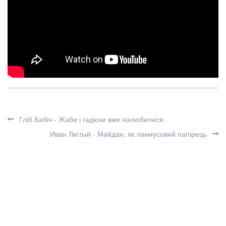
Гліб Бабіч - Жаби і гадюки вже налюбилися
Иван Лютый - Майдан, як лакмусовий папірець