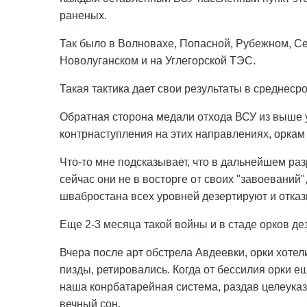
раненых.
Так было в Волновахе, Попасной, Рубежном, С
Новолуганском и на Углегорской ТЭС.
Такая тактика дает свои результаты в среднеср
Обратная сторона медали отхода ВСУ из выше у
контрнаступления на этих направлениях, оркам н
Что-то мне подсказывает, что в дальнейшем ра
сейчас они не в восторге от своих "завоеваний"
швабростана всех уровней дезертируют и отказ
Еще 2-3 месяца такой войны и в стаде орков д
Вчера после арт обстрела Авдеевки, орки хотели
пизды, ретировались. Когда от бессилия орки 
наша конрбатарейная система, раздав целеуказ
вечный сон.