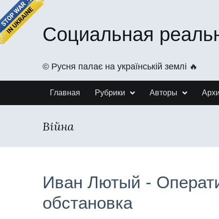
Социальная реаль
©️ Русня палає на українській землі 🔥
Главная
Рубрики
Авторы
Арх
Війна
Иван Лютый - Операт
обстановка