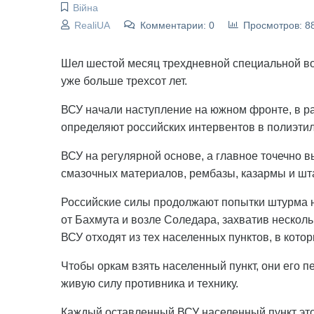
Війна
RealiUA
Комментарии: 0
Просмотров: 8
Шел шестой месяц трехдневной специальной во
уже больше трехсот лет.
ВСУ начали наступление на южном фронте, в р
определяют российских интервентов в полиэти
ВСУ на регулярной основе, а главное точечно вы
смазочных материалов, рембазы, казармы и шт
Российские силы продолжают попытки штурма н
от Бахмута и возле Соледара, захватив несколь
ВСУ отходят из тех населенных пунктов, в котор
Чтобы оркам взять населенный пункт, они его 
живую силу противника и технику.
Каждый оставленный ВСУ населенный пункт это