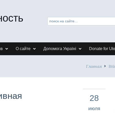
ность
ив
О сайте
Допомога Україні
Donate for Uk
Главная
Ві
ивная
28
июля