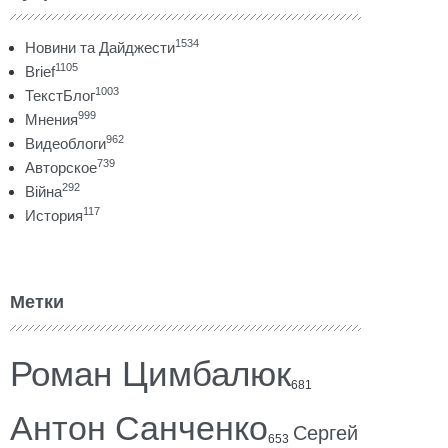
1534
Новини та Дайджести
1105
Brief
1003
ТекстБлог
999
Мнения
962
Видеоблоги
739
Авторское
292
Війна
117
История
Метки
Роман Цимбалюк
681
Антон Санченко
Сергей
653