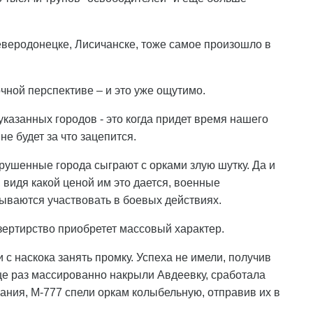
еверодонецке, Лисичанске, тоже самое произошло в
очной перспективе – и это уже ощутимо.
казанных городов - это когда придет время нашего
е будет за что зацепится.
зрушенные города сыграют с орками злую шутку. Да и
, видя какой ценой им это дается, военные
ываются участвовать в боевых действиях.
езертирство приобретет массовый характер.
 с наскока занять промку. Успеха не имели, получив
еще раз массированно накрыли Авдеевку, сработала
ания, М-777 спели оркам колыбельную, отправив их в