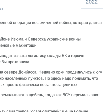
2022
80
енной операции восьмилетней войны, которая длится
айоне Изюма и Северска украинские воины
леновые макинтоши.
водят из чата логистику, склады БК и горюче-
абы противника.
а севере Донбасса. Недавно орки продвинулись к югу
ко населенных пунктов. Но здесь надо понимать, что
ых просто физически не за что зацепиться.
перемалывают в щебень, тогда как ВСУ перемалывают
 тысячи трупов "освободителей" и еще больше