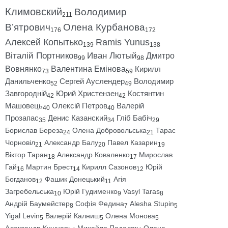
Климовский
Володимир
211
В’ятрович
Олена Курбанова
176
172
Алексей Копытько
Ramis Yunus
139
138
Віталій Портников
Иван Лютый
Дмитро
99
98
Вовнянко
Валентина Емінова
Кирилл
73
59
Данильченко
Сергей Ауслендер
Володимир
52
49
Завгородній
Юрий Христензен
Костянтин
42
42
Машовець
Олексій Петров
Валерій
40
40
Прозапас
Денис Казанский
Гліб Бабіч
35
34
29
Борислав Береза
Олена Добровольська
Тарас
24
21
Чорновіл
Александр Балу
Павел Казарин
21
20
19
Віктор Таран
Александр Коваленко
Мирослав
18
17
Гай
Мартин Брест
Кирилл Сазонов
Юрій
16
14
12
Богданов
Фашик Донецький
Агія
12
11
Загребельська
Юрій Гудименко
Vasyl Taras
10
9
8
Андрій Баумейстер
Софія Федина
Alesha Stupin
8
7
5
Yigal Levin
Валерій Калниш
Олена Монова
5
5
5
Александр Кушнарь
Михайло Подоляк
Олена