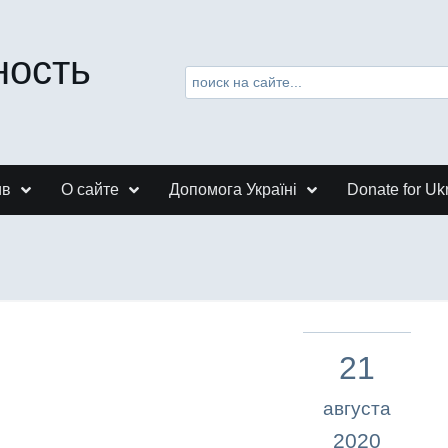
ность
ив
О сайте
Допомога Україні
Donate for Uk
21
августа
2020