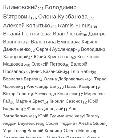
Климовский
Володимир
211
В’ятрович
Олена Курбанова
176
172
Алексей Копытько
Ramis Yunus
139
138
Віталій Портников
Иван Лютый
Дмитро
99
98
Вовнянко
Валентина Емінова
Кирилл
73
59
Данильченко
Сергей Ауслендер
Володимир
52
49
Завгородній
Юрий Христензен
Костянтин
42
42
Машовець
Олексій Петров
Валерій
40
40
Прозапас
Денис Казанский
Гліб Бабіч
35
34
29
Борислав Береза
Олена Добровольська
Тарас
24
21
Чорновіл
Александр Балу
Павел Казарин
21
20
19
Віктор Таран
Александр Коваленко
Мирослав
18
17
Гай
Мартин Брест
Кирилл Сазонов
Юрій
16
14
12
Богданов
Фашик Донецький
Агія
12
11
Загребельська
Юрій Гудименко
Vasyl Taras
10
9
8
Андрій Баумейстер
Софія Федина
Alesha Stupin
8
7
5
Yigal Levin
Валерій Калниш
Олена Монова
5
5
5
Александр Кушнарь
Михайло Подоляк
Олена