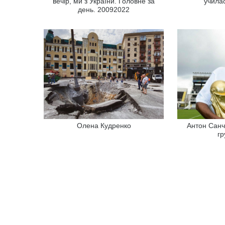
вечір, ми з України. Головне за
учила
день. 20092022
Олена Кудренко
Антон Санч
гр