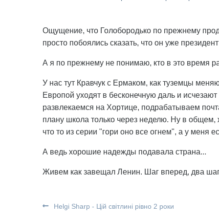
Ощущение, что Голобородько по прежнему прод
просто побоялись сказать, что он уже президен
А я по прежнему не понимаю, кто в это время р
У нас тут Кравчук с Ермаком, как туземцы меня
Европой уходят в бесконечную даль и исчезают 
развлекаемся на Хортице, подрабатываем почтал
плану школа только через неделю. Ну в общем, 
что то из серии "гори оно все огнем", а у меня е
А ведь хорошие надежды подавала страна...
Живем как завещал Ленин. Шаг вперед, два шаг
Helgi Sharp - Цій світлині рівно 2 роки