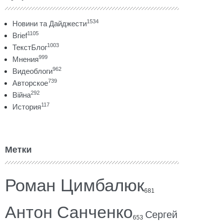
1534
Новини та Дайджести
1105
Brief
1003
ТекстБлог
999
Мнения
962
Видеоблоги
739
Авторское
292
Війна
117
История
Метки
Роман Цимбалюк
681
Антон Санченко
Сергей
653