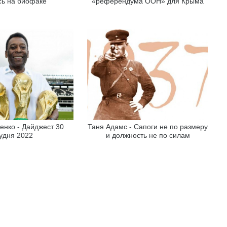
сь на биофаке
«референдума ООН» для Крыма
енко - Дайджест 30
Таня Адамс - Сапоги не по размеру
удня 2022
и должность не по силам