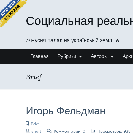
Социальная реаль
©️ Русня палає на українській землі 🔥
Главная
Рубрики
Авторы
Арх
Brief
Игорь Фельдман
Brief
short
Комментарии: 0
Просмотров: 938