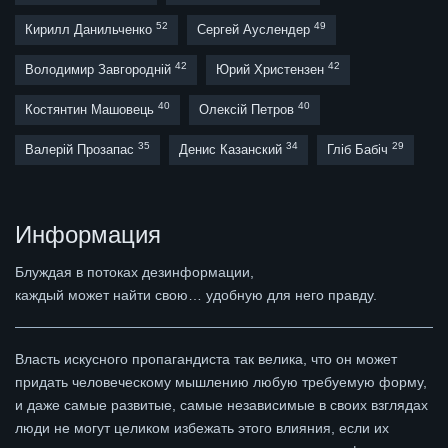
52
49
Кирилл Данильченко
Сергей Ауслендер
42
42
Володимир Завгородній
Юрий Христензен
40
40
Костянтин Машовець
Олексій Петров
35
34
29
Валерій Прозапас
Денис Казанский
Гліб Бабіч
Информация
Блуждая в потоках дезинформации,
каждый может найти свою… удобную для него правду.
Власть искусного пропагандиста так велика, что он может
придать человеческому мышлению любую требуемую форму,
и даже самые развитые, самые независимые в своих взглядах
люди не могут целиком избежать этого влияния, если их