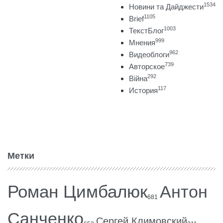
1534
Новини та Дайджести
1105
Brief
1003
ТекстБлог
999
Мнения
962
Видеоблоги
739
Авторское
292
Війна
117
История
Метки
Роман Цимбалюк
Антон
681
Санченко
Сергей Климовский