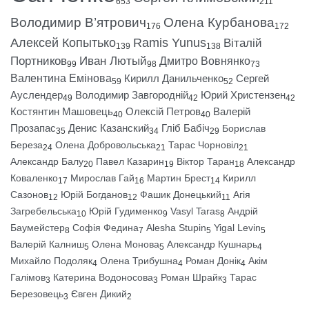
653
211
Володимир В’ятрович
Олена Курбанова
176
172
Алексей Копытько
Ramis Yunus
Віталій
139
138
Портников
Иван Лютый
Дмитро Вовнянко
99
98
73
Валентина Емінова
Кирилл Данильченко
Сергей
59
52
Ауслендер
Володимир Завгородній
Юрий Христензен
49
42
42
Костянтин Машовець
Олексій Петров
Валерій
40
40
Прозапас
Денис Казанский
Гліб Бабіч
Борислав
35
34
29
Береза
Олена Добровольська
Тарас Чорновіл
24
21
21
Александр Балу
Павел Казарин
Віктор Таран
Александр
20
19
18
Коваленко
Мирослав Гай
Мартин Брест
Кирилл
17
16
14
Сазонов
Юрій Богданов
Фашик Донецький
Агія
12
12
11
Загребельська
Юрій Гудименко
Vasyl Taras
Андрій
10
9
8
Баумейстер
Софія Федина
Alesha Stupin
Yigal Levin
8
7
5
5
Валерій Калниш
Олена Монова
Александр Кушнарь
5
5
4
Михайло Подоляк
Олена Трибушна
Роман Донік
Акім
4
4
4
Галімов
Катерина Водоносова
Роман Шрайк
Тарас
3
3
3
Березовець
Євген Дикий
3
2