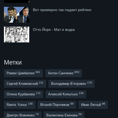
Вот примерно так падает рейтинг.
Отто Йорк - Мат и водка
Метки
681
653
Роман Цимбалюк
Антон Санченко
211
176
Сергей Климовский
Володимир В’ятрович
172
139
Олена Курбанова
Алексей Копытько
138
99
98
Ramis Yunus
Віталій Портников
Иван Лютый
73
59
Дмитро Вовнянко
Валентина Емінова